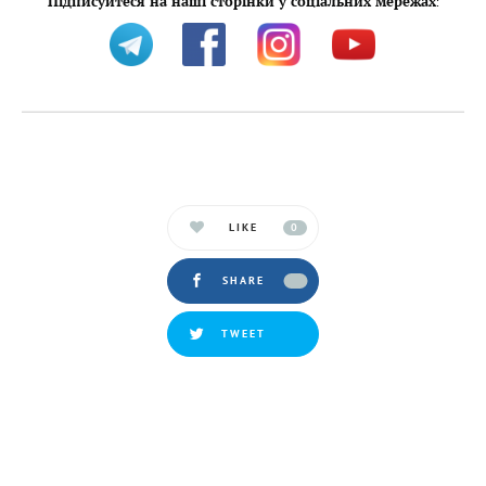
Підписуйтеся на наші сторінки у соціальних мережах
:
LIKE
0
SHARE
TWEET