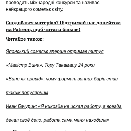
проводить міжнародні конкурси та називає
найкращого сомельє світу.
Сподобався матеріал? Підтримай нас донейтом
на Patreon, щоб читати більше!
Читайте також:
Японський сомельє вперше отримав титул
«Магістр Вина». Тору Такамацу 24 роки
«Вино як привід»: чому формат винних барів став
таким популярним
Иван Бачурин: «Я никогда не искал работу, я всегда
делал своё дело, работа сама меня находила»