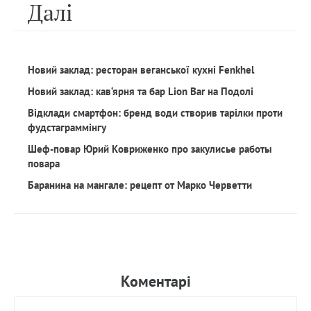
Далi
Новий заклад: ресторан веганської кухні Fenkhel
Новий заклад: кав‘ярня та бар Lion Bar на Подолі
Відклади смартфон: бренд води створив тарілки проти
фудстаграммінгу
Шеф-повар Юрий Ковриженко про закулисье работы
повара
Баранина на мангале: рецепт от Марко Черветти
Коментарi