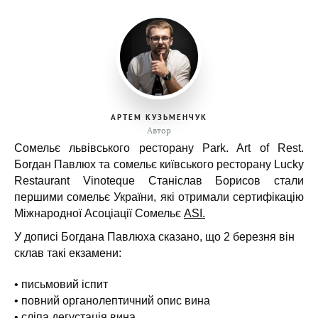
АРТЕМ КУЗЬМЕНЧУК
Автор
Сомельє
львівського ресторану Park. Art of Rest.
Богдан Павлюх та сомельє київського ресторану Lucky
Restaurant Vinoteque Станіслав Борисов стали
першими сомельє України, які отримали сертифікацію
Міжнародної Асоціації Сомельє
ASI.
У дописі Богдана Павлюха сказано, що 2 березня він
склав такі екзамени:
• письмовий іспит
• повний органолептичний опис вина
• сліпа дегустація вина