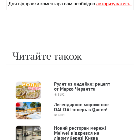
Для вiдправки коментара вам необхiдно
авторизуватись.
Читайте також
Рулет из индейки: рецепт
от Марко Черветти
3192
Легендарное мороженое
DAI-DAI теперь в Queen!
2689
Новий ресторан мережі
Meiwei відкрився на
лівому березі Києва