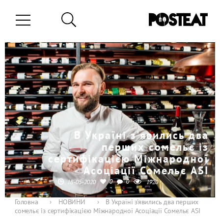
В Україні з'явились два
перших сомельє із
сертифікацією Міжнародної
Асоціації Сомельє ASI
0
0
18-05-2020
1920
Головна
›
НОВИНИ
›
В Україні з’явились два перших
сомельє із сертифікацією Міжнародної Асоціації Сомельє ASI