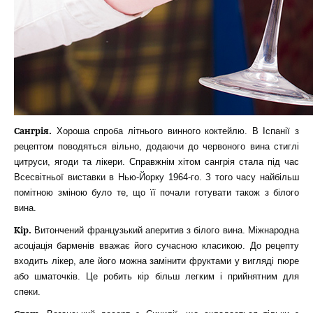
Сангрія.
Хороша спроба літнього винного коктейлю. В Іспанії з
рецептом поводяться вільно, додаючи до червоного вина стиглі
цитруси, ягоди та лікери. Справжнім хітом сангрія стала під час
Всесвітньої виставки в Нью-Йорку 1964-го. З того часу найбільш
помітною зміною було те, що її почали готувати також з білого
вина.
Кір.
Витончений французький аперитив з білого вина. Міжнародна
асоціація барменів вважає його сучасною класикою. До рецепту
входить лікер, але його можна замінити фруктами у вигляді пюре
або шматочків. Це робить кір більш легким і прийнятним для
спеки.