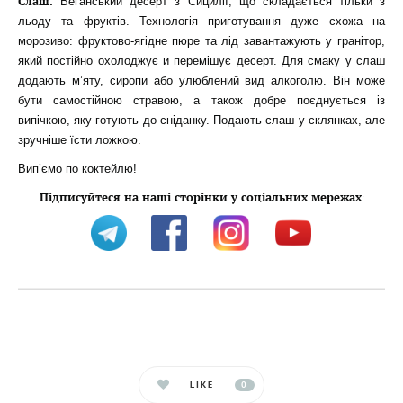
Слаш.
Веганський десерт з Сицилії, що складається тільки з
льоду та фруктів. Технологія приготування дуже схожа на
морозиво: фруктово-ягідне пюре та лід завантажують у гранітор,
який постійно охолоджує и перемішує десерт. Для смаку у слаш
додають м’яту, сиропи або улюблений вид алкоголю. Він може
бути самостійною стравою, а також добре поєднується із
випічкою, яку готують до сніданку. Подають слаш у склянках, але
зручніше їсти ложкою.
Вип’ємо по коктейлю!
Підписуйтеся на наші сторінки у соціальних мережах
:
LIKE
0