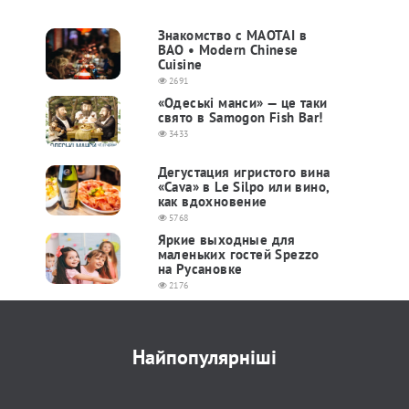
Знакомство с MAOTAI в
BAO • Modern Chinese
Cuisine
2691
«Одеські манси» — це таки
свято в Samogon Fish Bar!
3433
Дегустация игристого вина
«Cava» в Le Silpo или вино,
как вдохновение
5768
Яркие выходные для
маленьких гостей Spezzo
на Русановке
2176
Найпопулярніші