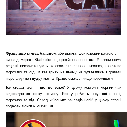
Фрапучіно із лічі, бананом або матча.
Цей кавовий коктейль —
винахід мережі Starbucks, що розійшовся світом. У класичному
рецепті використовують охолоджене еспресо, молоко, крафтове
морозиво та лід. В кав’ярнях на цьому не зупинились і додали
пюре фруктів і пудру матча. Краще смакує, якщо перемішати.
Ice cream tea — що це таке?
У цьому коктейлі чорний чай
відповідає за тонку гірчинку. Решту роблять фруктові фреші,
морозиво та лід. Серед київських закладів напій у цьому сезоні
подають тільки у Mister Cat.