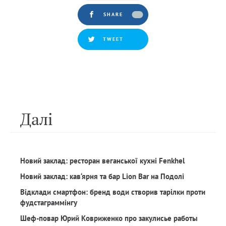
SHARE
TWEET
Далi
Новий заклад: ресторан веганської кухні Fenkhel
Новий заклад: кав‘ярня та бар Lion Bar на Подолі
Відклади смартфон: бренд води створив тарілки проти
фудстаграммінгу
Шеф-повар Юрий Ковриженко про закулисье работы