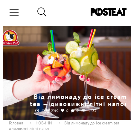
Від лимонаду до ice cream
tea — дивовижні літні напої
0
0
19-07-2019
1353
Головна
›
НОВИНИ
›
Від лимонаду до ice cream tea —
дивовижні літні напої