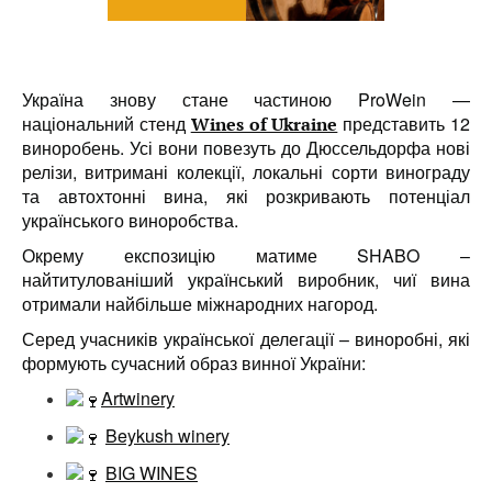
Україна знову стане частиною ProWein —
національний стенд
представить 12
Wines of Ukraine
виноробень. Усі вони повезуть до Дюссельдорфа нові
релізи, витримані колекції, локальні сорти винограду
та автохтонні вина, які розкривають потенціал
українського виноробства.
Окрему експозицію матиме SHABO –
найтитулованіший український виробник, чиї вина
отримали найбільше міжнародних нагород.
Серед учасників української делегації – виноробні, які
формують сучасний образ винної України:
Artwinery
Beykush winery
BIG WINES