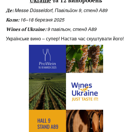
Ukraine
та 12 виноробень
Messe Düsseldorf, Павільйон 9, стенд А89
Де:
16–18 березня 2025
Коли:
9 павільон, стенд А89
Wines of Ukraine:
Українське вино – супер! Настав час скуштувати його!