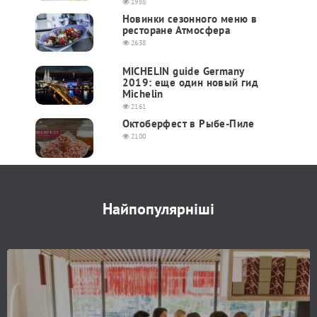
1988
Новинки сезонного меню в
ресторане Атмосфера
2638
MICHELIN guide Germany
2019: еще один новый гид
Michelin
2161
Октоберфест в Рыбе-Пиле
2100
Найпопулярніші