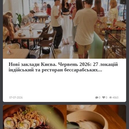
Нові заклади Києва. Червень 2026: 27 локацій
індійський та ресторан бессарабських...
07-07-2026
0
0
4863