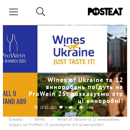
Wines of Ukraine та 12
виноробень поїдуть на
ProWein 25: розказуємо хто
ці виноробні!
0
0
13-02-2025
1546
Головна
›
ВИНО
›
Wines of Ukraine та 12 виноробень
поїдуть на ProWein 25: розказуємо хто ці виноробні!