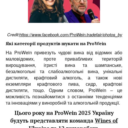
Credit:
https://www.facebook.com/ProWein.tradefair/photos_by
Які категорії продуктів шукати на ProWein
На ProWein привезуть чудові вина від відомих або
маловідомих, проте привабливих територій
вирощування, ігристі вина та шампанське,
безалкогольні та слабоалкогольні вина, унікальні
дистиляти, крафтовий алкоголь, а також нові
екземпляри крафтового пива, сидр, крафтові
дистиляти, тощо.
Одним словом, ProWein – це
можливість познайомитися з останніми тенденціями
та інноваціями у виноробній та алкогольній продукції.
Цього року на ProWein 2025 Україну
будуть представляти команда
Wines of