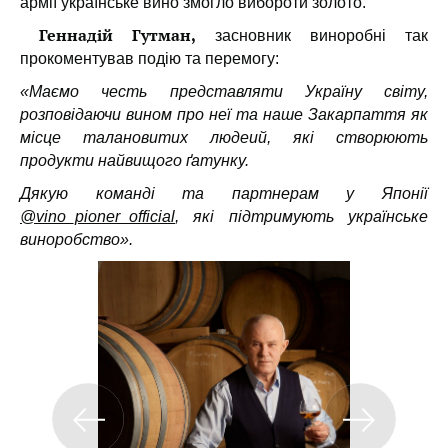
армії українське вино змогло вибороти золото.
Геннадій Гутман,
засновник виноробні так
прокоментував подію та перемогу:
«
Маємо честь представляти Україну світу,
розповідаючи вином про неї та наше Закарпаття як
місце талановитих людеий, які створюють
продукти найвищого ґатунку.
Дякую команді та партнерам у Японії
@vino_pioner_official
, які підтримують українське
виноробство».