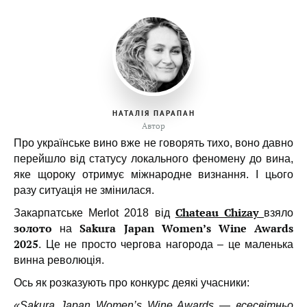
НАТАЛІЯ ПАРАПАН
Автор
Про українське вино вже не говорять тихо, воно давно
перейшло від статусу локального феномену до вина,
яке щороку отримує міжнародне визнання. І цього
разу ситуація не змінилася.
Chateau Chizay
Закарпатське Merlot 2018 від
взяло
золото
Sakura Japan Women’s Wine Awards
на
2025
. Це не просто чергова нагорода – це маленька
винна революція.
Ось як розказують про конкурс деякі учасники:
«Sakura Japan Women’s Wine Awards — всесвітньо