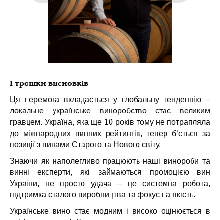
І трошки висновків
Ця перемога вкладається у глобальну тенденцію –
локальне українське виноробство стає великим
гравцем. Україна, яка ще 10 років тому не потрапляла
до міжнародних винних рейтингів, тепер б’ється за
позиції з винами Старого та Нового світу.
Знаючи як наполегливо працюють наші винороби та
винні експерти, які займаються промоцією вин
України, не просто удача – це системна робота,
підтримка сталого виробництва та фокус на якість.
Українське вино стає модним і високо оцінюється в