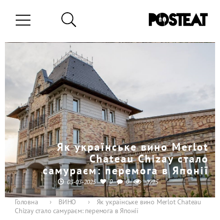
Як українське вино Merlot
Chаteau Chizay стало
самураєм: перемога в Японії
0
0
03-03-2025
2725
Головна
›
ВИНО
›
Як українське вино Merlot Chаteau
Chizay стало самураєм: перемога в Японії