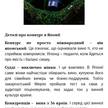
Деталі про конкурс в Японії
Конкурс не просто міжнародний – він
японський
. Це означає, що оцінювали вино ті, хто не
сприймає компромісів. Японці – педанти, коли йдеться
про якість і баланс смаку.
Судді – виключно жінки
. І це важливо. В Японії
саме жінки найчастіше обирають вино, купуючи його
для сімейних вечерь чи бізнес-подарунків. Тобто
закарпатський Мерло пройшов тест на смак у
аудиторії поціновувачів, яка задає тон у винній
культурі країни.
Конкуренція – вина з 36 країн
. І серед цієї винної