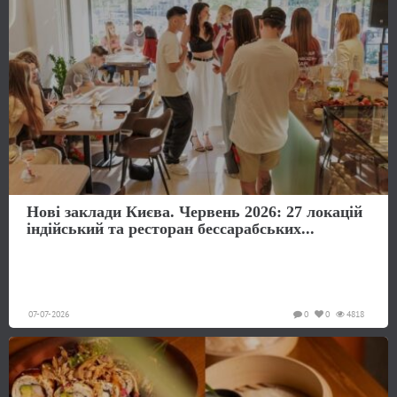
Нові заклади Києва. Червень 2026: 27 локацій
індійський та ресторан бессарабських...
07-07-2026
0
0
4818