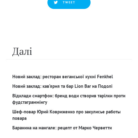
TWEET
Далi
Новий заклад: ресторан веганської кухні Fenkhel
Новий заклад: кав‘ярня та бар Lion Bar на Подолі
Відклади смартфон: бренд води створив тарілки проти
фудстаграммінгу
Шеф-повар Юрий Ковриженко про закулисье работы
повара
Баранина на мангале: рецепт от Марко Черветти