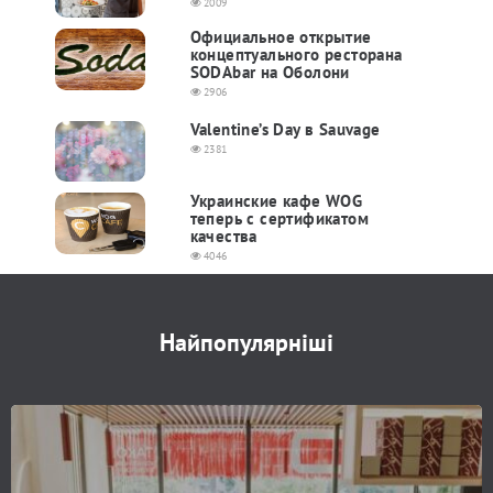
2009
Официальное открытие
концептуального ресторана
SODAbar на Оболони
2906
Valentine’s Day в Sauvage
2381
Украинские кафе WOG
теперь с сертификатом
качества
4046
Найпопулярніші