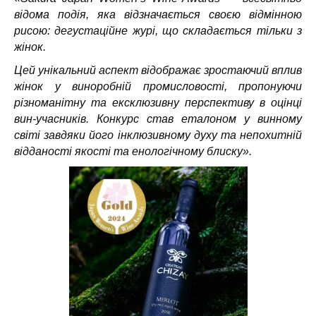
відома подія, яка відзначається своєю відмінною
рисою: дегустаційне журі, що складається тільки з
жінок.
Цей унікальний аспект відображає зростаючий вплив
жінок у виноробній промисловості, пропонуючи
різноманітну та ексклюзивну перспективу в оцінці
вин-учасників. Конкурс став еталоном у винному
світі завдяки його інклюзивному духу та непохитній
відданості якості та енологічному блиску».