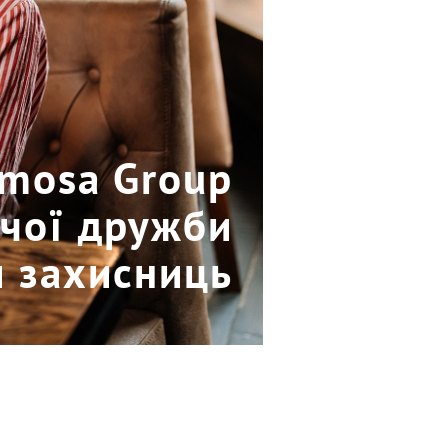
imosa Group
очої дружби
и захисниць