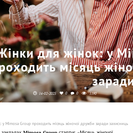
Жінки для жінок: у M
роходить місяць жін
зарад
0
0
14-02-2025
1190
: у Mimosa Group проходить місяць жіночої дружби заради захисниць
у закладах
стартує «Місяць жіночої
Mimosa Group