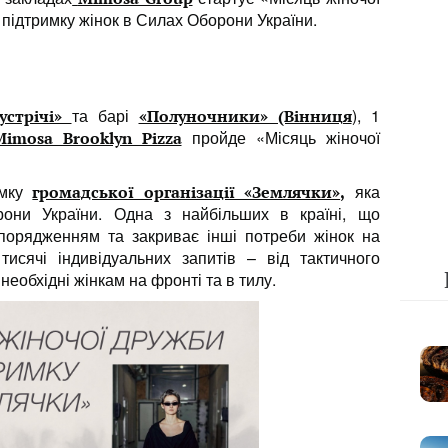
а підтримку жінок в Силах Оборони України.
та барі
), 1
устрічі»
«Полуночники» (Вінниця
пройде «Місяць жіночої
Mimosa Brooklyn Pizza
имку
яка
громадської організації «Землячки»
,
они України. Одна з найбільших в країні, що
порядженням та закриває інші потреби жінок на
исячі індивідуальних запитів – від тактичного
 необхідні жінкам на фронті та в тилу.