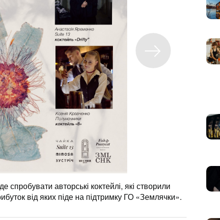
е спробувати авторські коктейлі, які створили
рибуток від яких піде на підтримку ГО «Землячки».