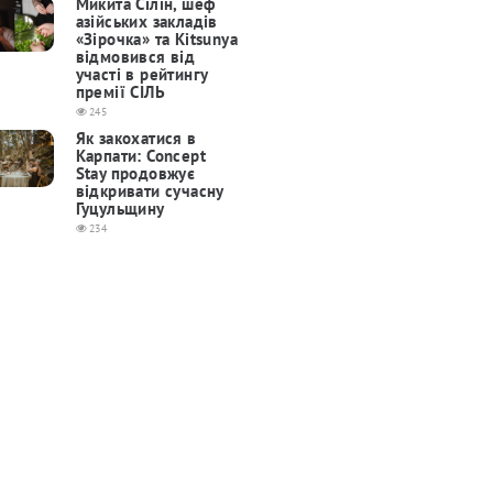
Микита Сілін, шеф
азійських закладів
«Зірочка» та Kitsunya
відмовився від
участі в рейтингу
премії СІЛЬ
245
Як закохатися в
Карпати: Concept
Stay продовжує
відкривати сучасну
Гуцульщину
234