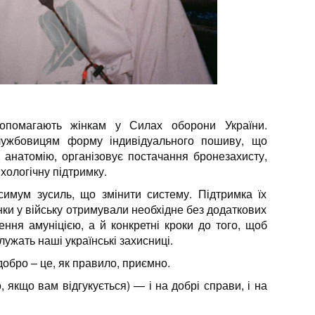
помагають жінкам у Силах оборони України.
службовицям форму індивідуального пошиву, що
анатомію, організовує постачання бронезахисту,
хологічну підтримку.
имум зусиль, що змінити систему. Підтримка їх
нки у війську отримували необхідне без додаткових
ення амуніцією, а й конкретні кроки до того, щоб
лужать наші українські захисниці.
добро – це,
як правило, приємно.
, якщо вам відгукується) — і на добрі справи, і на