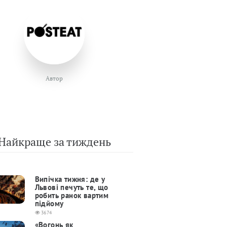
Автор
Найкраще за тиждень
Випічка тижня: де у
Львові печуть те, що
робить ранок вартим
підйому
3674
«Вогонь як