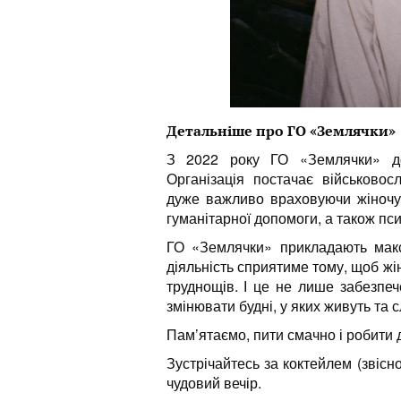
Детальніше про
ГО «Землячки»
З 2022 року ГО «Землячки» до
Організація постачає військово
дуже важливо враховуючи жіночу 
гуманітарної допомоги, а також пси
ГО «Землячки» прикладають макс
діяльність сприятиме тому, щоб жі
труднощів. І це не лише забезпеч
змінювати будні, у яких живуть та с
Пам’ятаємо, пити смачно і робити 
Зустрічайтесь за коктейлем (звісно
чудовий вечір.