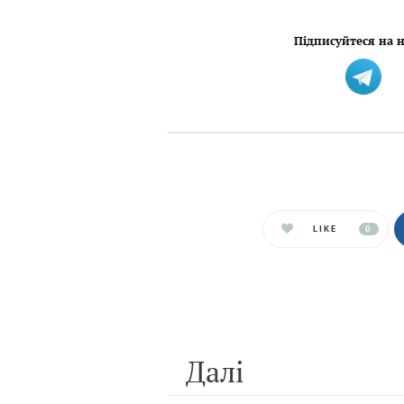
Підписуйтеся на н
LIKE
0
Далi