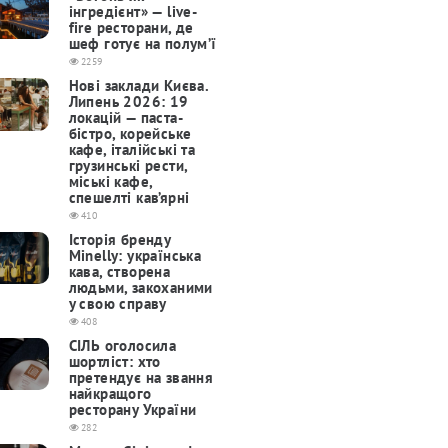
інгредієнт» — live-
fire ресторани, де
шеф готує на полум’ї
2259
Нові заклади Києва.
Липень 2026: 19
локацій — паста-
бістро, корейське
кафе, італійські та
грузинські рести,
міські кафе,
спешелті кав’ярні
410
Історія бренду
Minelly: українська
кава, створена
людьми, закоханими
у свою справу
408
СІЛЬ оголосила
шортліст: хто
претендує на звання
найкращого
ресторану України
282