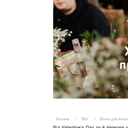
п
Головна
›
ЇЖА
›
Жінки для жінок
Від Valentine’s Day до 8 березня 