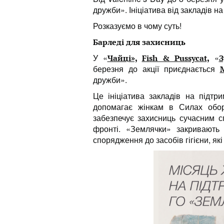
дружби». Ініціатива від закладів н
Розказуємо в чому суть!
Барледі для захисниць
У «
«
Чайці»,
Fish & Pussycat,
З
березня до акції приєднається
дружби».
Це ініціатива закладів на підтр
допомагає жінкам в Силах обор
забезпечує захисниць сучасним с
фронті. «Землячки» закривають т
спорядження до засобів гігієни, які