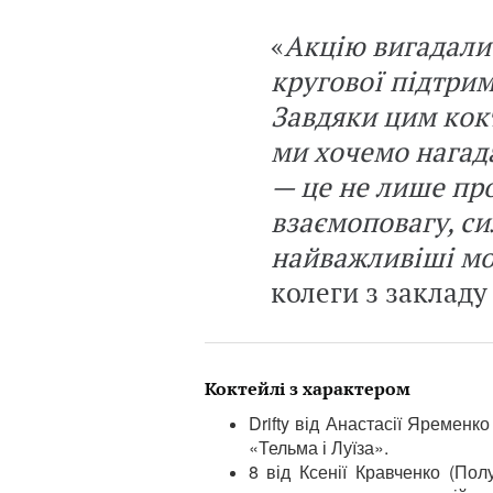
«
Акцію вигадали 
кругової підтрим
Завдяки цим кок
ми хочемо нагад
— це не лише про
взаємоповагу, си
найважливіші м
колеги з закладу
Коктейлі з характером
Drifty від Анастасії Яременко
«Тельма і Луїза».
8 від Ксенії Кравченко (Пол