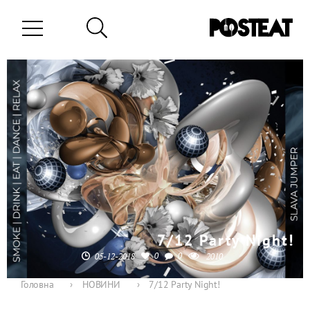
7/12 Party Night!
0
0
05-12-2018
2010
Головна
›
НОВИНИ
›
7/12 Party Night!