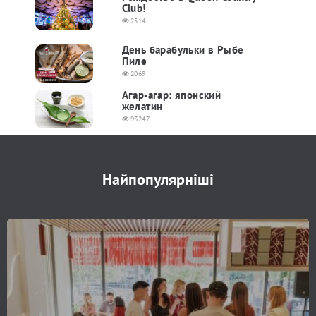
Club!
2514
День барабульки в Рыбе
Пиле
2069
Агар-агар: японский
желатин
93247
Найпопулярніші