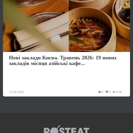
Нові заклади Києва. Травень 2026: 19 нових
закладів місяця азійські кафе...
12-06-2026
0
0
4196