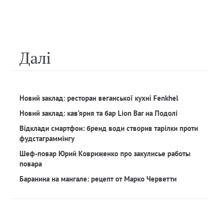
Далi
Новий заклад: ресторан веганської кухні Fenkhel
Новий заклад: кав‘ярня та бар Lion Bar на Подолі
Відклади смартфон: бренд води створив тарілки проти
фудстаграммінгу
Шеф-повар Юрий Ковриженко про закулисье работы
повара
Баранина на мангале: рецепт от Марко Черветти