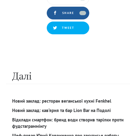
SHARE
TWEET
Далi
Новий заклад: ресторан веганської кухні Fenkhel
Новий заклад: кав‘ярня та бар Lion Bar на Подолі
Відклади смартфон: бренд води створив тарілки проти
фудстаграммінгу
Шеф-повар Юрий Ковриженко про закулисье работы