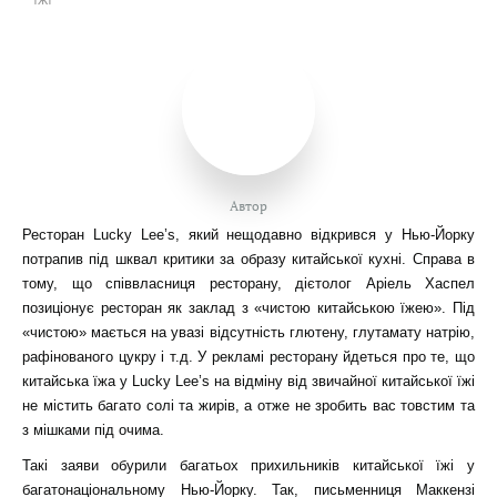
Автор
Ресторан Lucky Lee’s, який нещодавно відкрився у Нью-Йорку
потрапив під шквал критики за образу китайської кухні. Справа в
тому, що співвласниця ресторану, дієтолог Аріель Хаспел
позиціонує ресторан як заклад з «чистою китайською їжею». Під
«чистою» мається на увазі відсутність глютену, глутамату натрію,
рафінованого цукру і т.д. У рекламі ресторану йдеться про те, що
китайська їжа у Lucky Lee’s на відміну від звичайної китайської їжі
не містить багато солі та жирів, а отже не зробить вас товстим та
з мішками під очима.
Такі заяви обурили багатьох прихильників китайської їжі у
багатонаціональному Нью-Йорку. Так, письменниця Маккензі