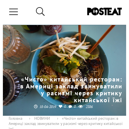
«Чисто» китайський ресторан:
в Америці заклад звинуватили
у расизмі через критику
китайської їжі
0
0
18-04-2019
2386
Головна
›
НОВИНИ
›
«Чисто» китайський ресторан: в
Америці заклад звинуватили у расизмі через критику китайської
їжі