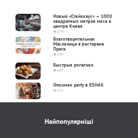
Новый «Стейкхаус» — 1000
квадратных метров мяса в
центре Киева
2774
Благотворительная
Масленица в ресторане
Прага
2787
Быстрые рогалики
3857
Опохмел party в ESHAK
2707
Найпопулярніші