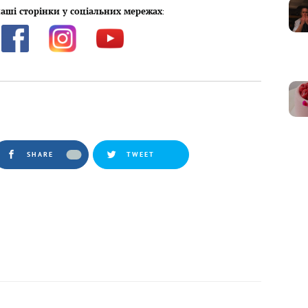
аші сторінки у соціальних мережах
:
SHARE
TWEET