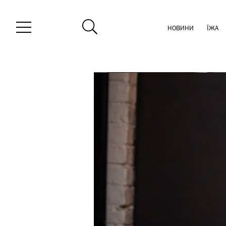
НОВИНИ
ЇЖА