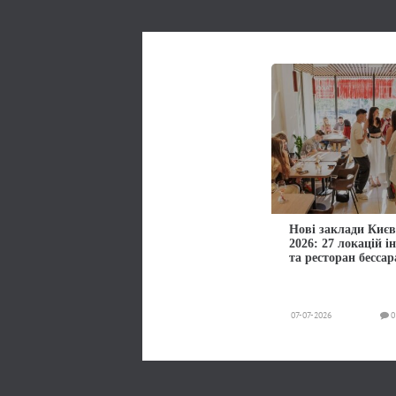
Нові заклади Києв
2026: 27 локацій і
та ресторан бессар
07-07-2026
0