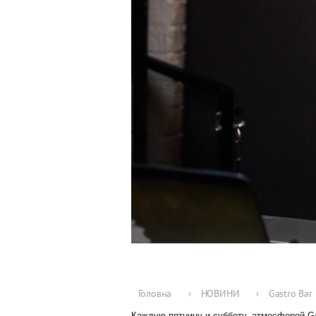
Головна
›
НОВИНИ
›
Gastro Bar 
Каждую пятницу и субботу, атмосферой Gas