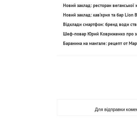
Новий заклад: ресторан веганської 
Новий заклад: кав‘ярня та бар Lion 
Відклади смартфон: бренд води ств
Шеф-повар Юрий Ковриженко про з
Баранина на мангале: рецепт от Ма
Для вiдправки коме