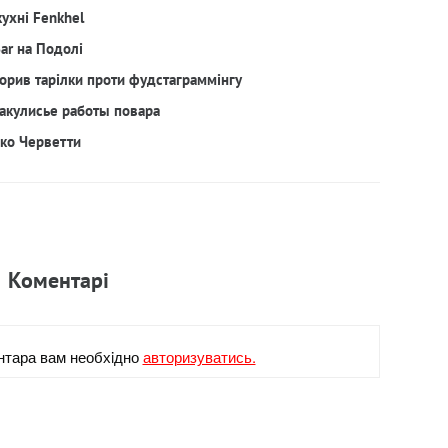
кухні Fenkhel
Bar на Подолі
орив тарілки проти фудстаграммінгу
акулисье работы повара
рко Черветти
Коментарi
нтара вам необхiдно
авторизуватись.