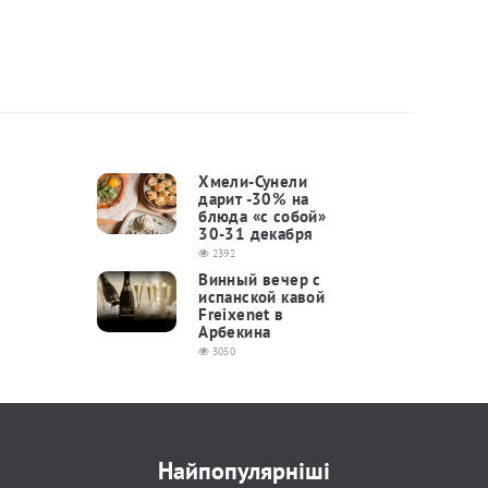
Хмели-Сунели
дарит -30% на
блюда «с собой»
30-31 декабря
2392
Винный вечер с
испанской кавой
Freixenet в
Арбекина
3050
Найпопулярніші