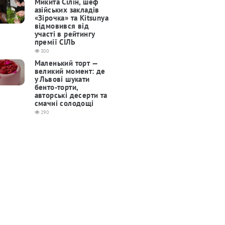
Микита Сілін, шеф
азійських закладів
«Зірочка» та Kitsunya
відмовився від
участі в рейтингу
премії СІЛЬ
300
Маленький торт —
великий момент: де
у Львові шукати
бенто-торти,
авторські десерти та
смачні солодощі
290