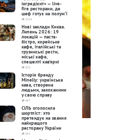
інгредієнт» — live-
fire ресторани, де
шеф готує на полум’ї
2314
Нові заклади Києва.
Липень 2026: 19
локацій — паста-
бістро, корейське
кафе, італійські та
грузинські рести,
міські кафе,
спешелті кав’ярні
525
Історія бренду
Minelly: українська
кава, створена
людьми, закоханими
у свою справу
467
СІЛЬ оголосила
шортліст: хто
претендує на звання
найкращого
ресторану України
341