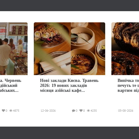
а. Червень
Нові заклади Києва. Травень
Випічка ти
ндійський
2026: 19 нових закладів
печуть те
абських...
місяця азійські кафе...
вартим пі
0
4875
12-06-2026
0
0
4235
03-08-2026