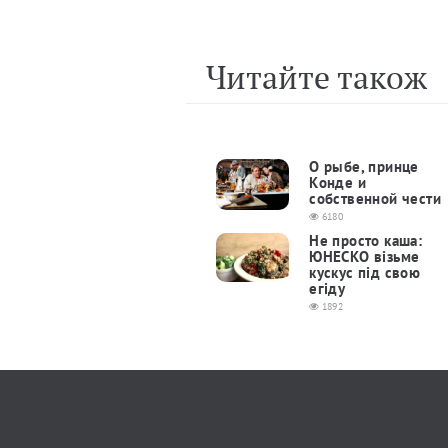
Читайте також
О рыбе, принце
Конде и
собственной чести
6180
Не просто каша:
ЮНЕСКО візьме
кускус під свою
егіду
1892