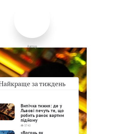
Автор
Найкраще за тиждень
Випічка тижня: де у
Львові печуть те, що
робить ранок вартим
підйому
3740
«Вогонь як