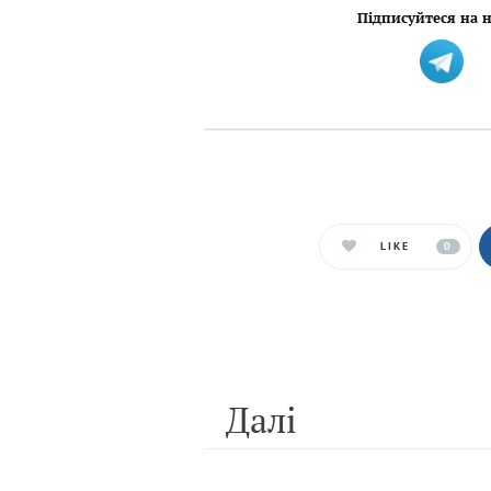
Підписуйтеся на н
LIKE
0
Далi