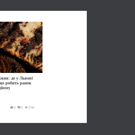
жня: де у Львові
 що робить ранок
дйому
0
0
3740