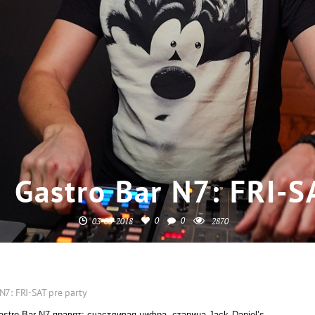
Gastro Bar N7: FRI-S
0
0
03-05-2018
2870
N7: FRI-SAT pre party
tro Bar N7 правят: счастливая цифра, старина Jack Daniel’s,