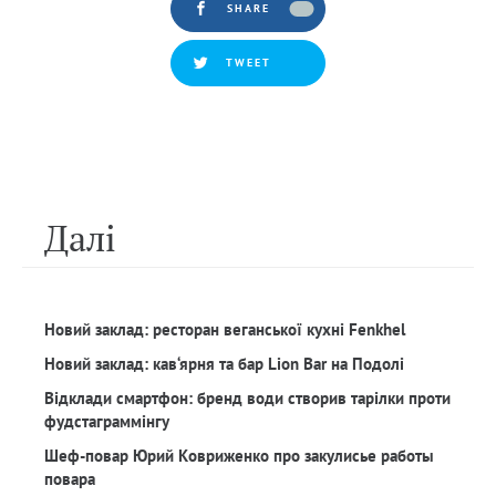
SHARE
TWEET
Далi
Новий заклад: ресторан веганської кухні Fenkhel
Новий заклад: кав‘ярня та бар Lion Bar на Подолі
Відклади смартфон: бренд води створив тарілки проти
фудстаграммінгу
Шеф-повар Юрий Ковриженко про закулисье работы
повара