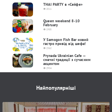
THAI PARTY в «Сейфе»
2011
Queen weekend 8-10
February
1985
У Samogon Fish Bar новий
гастро привід від шефа!
2362
Prynada Ukrainian Cafe —
смачні традиції з сучасним
акцентом
2954
Найпопулярніші