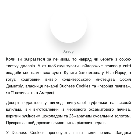
Автор
Коли ви збираєтеся за печивом, то навряд чи берете з собою
тисячу доларів. А от щоб скуштувати найдорожче печиво у світі
знадобиться саме така сума. Купити його можна у Нью-Йорку, а
готує коштовний витвір кондитерського мистецтва Софія
Деметріу, власниця пекарні
Duchess Cookies
та «героїня печива»,
як її називають в Америці.
Десерт подається у вигляді вишуканої туфельки на високій
шпильці, він виготовлений із червоного оксамитового печива,
вкритий рубіновим шоколадом та 23-каратним сусальним золотом.
Прикрашає найдорожче печиво нитка річкових перлів.
У Duchess Cookies пропонують і інші види печива. Завдяки