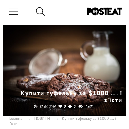
Купити туфельку за $1000 …. і
з’їсти
0
0
17-04-2019
2483
Головна
›
НОВИНИ
›
Купити туфельку за $1000 …. і
з’їсти