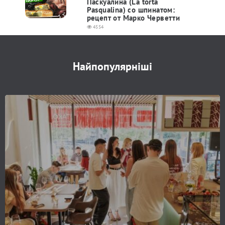
Паскуалина (La torta
Рasqualina) со шпинатом:
рецепт от Марко Черветти
4554
Найпопулярніші