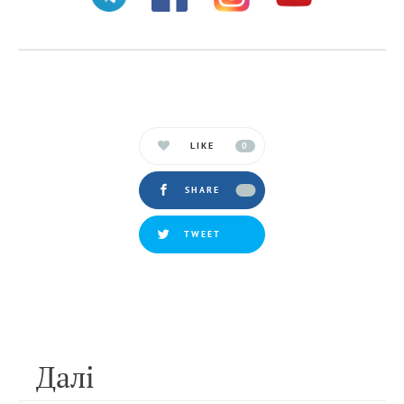
LIKE
0
SHARE
TWEET
Далi