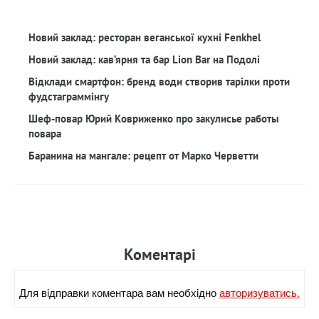
Новий заклад: ресторан веганської кухні Fenkhel
Новий заклад: кав‘ярня та бар Lion Bar на Подолі
Відклади смартфон: бренд води створив тарілки проти
фудстаграммінгу
Шеф-повар Юрий Ковриженко про закулисье работы
повара
Баранина на мангале: рецепт от Марко Черветти
Коментарi
Для вiдправки коментара вам необхiдно
авторизуватись.