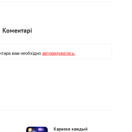
Коментарi
нтара вам необхiдно
авторизуватись.
Караоке каждый