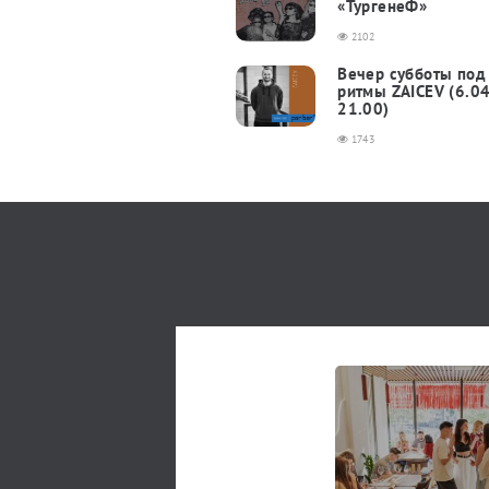
«ТургенеФ»
2102
Вечер субботы под
ритмы ZAICEV (6.04
21.00)
1743