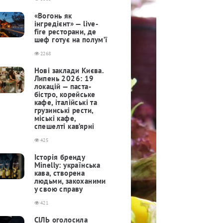
«Вогонь як
інгредієнт» — live-
fire ресторани, де
шеф готує на полум’ї
2268
Нові заклади Києва.
Липень 2026: 19
локацій — паста-
бістро, корейське
кафе, італійські та
грузинські рести,
міські кафе,
спешелті кав’ярні
425
Історія бренду
Minelly: українська
кава, створена
людьми, закоханими
у свою справу
421
СІЛЬ оголосила