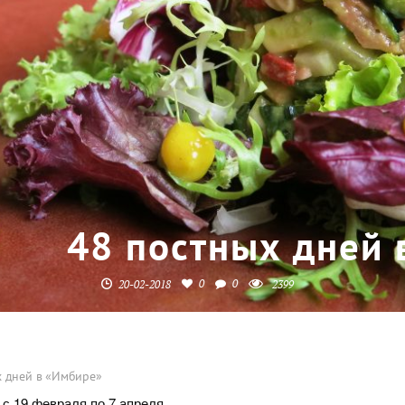
48 постных дней 
0
0
20-02-2018
2399
х дней в «Имбире»
 с 19 февраля по 7 апреля.