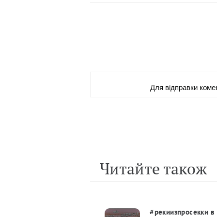
Для вiдправки коме
Читайте також
#рекиизпросекки в