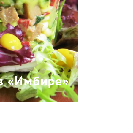
в «Имбире»