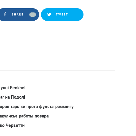
SHARE
TWEET
кухні Fenkhel
Bar на Подолі
орив тарілки проти фудстаграммінгу
акулисье работы повара
рко Черветти