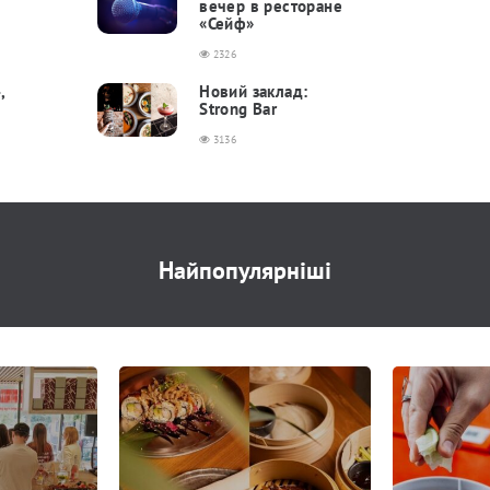
вечер в ресторане
«Сейф»
2326
,
Новий заклад:
Strong Bar
3136
Найпопулярніші