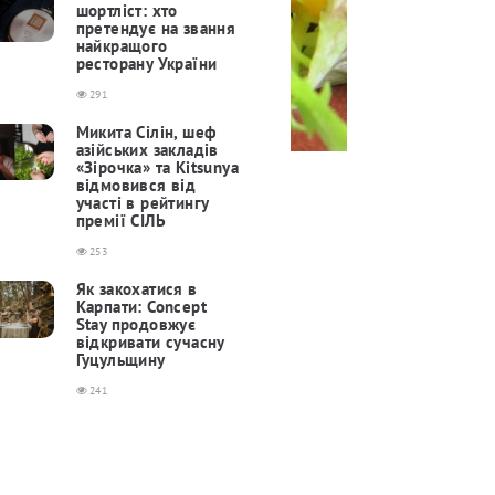
шортліст: хто
претендує на звання
найкращого
ресторану України
291
Микита Сілін, шеф
азійських закладів
«Зірочка» та Kitsunya
відмовився від
участі в рейтингу
премії СІЛЬ
253
Як закохатися в
Карпати: Concept
Stay продовжує
відкривати сучасну
Гуцульщину
241