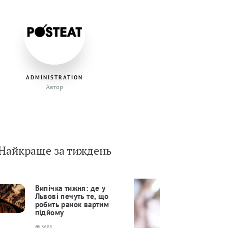
ADMINISTRATION
Автор
Найкраще за тиждень
Випічка тижня: де у
Львові печуть те, що
робить ранок вартим
підйому
3688