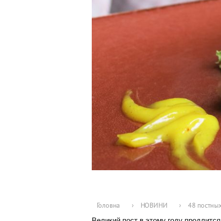
Головна
›
НОВИНИ
›
48 постны
Великий пост в этому году продлится