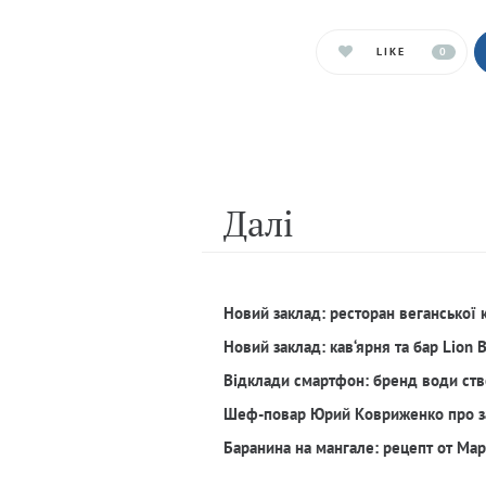
LIKE
0
Далi
Новий заклад: ресторан веганської 
Новий заклад: кав‘ярня та бар Lion 
Відклади смартфон: бренд води ств
Шеф-повар Юрий Ковриженко про з
Баранина на мангале: рецепт от Ма