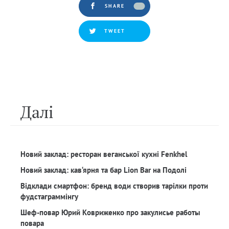
SHARE
TWEET
Далi
Новий заклад: ресторан веганської кухні Fenkhel
Новий заклад: кав‘ярня та бар Lion Bar на Подолі
Відклади смартфон: бренд води створив тарілки проти
фудстаграммінгу
Шеф-повар Юрий Ковриженко про закулисье работы
повара