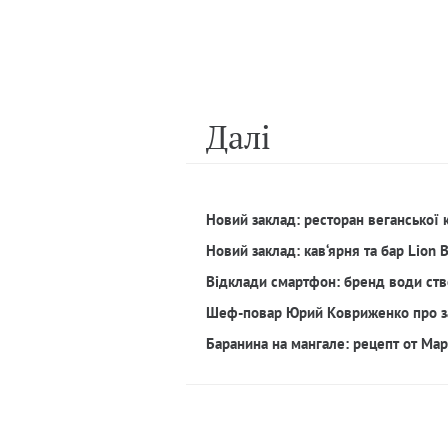
Далi
Новий заклад: ресторан веганської 
Новий заклад: кав‘ярня та бар Lion 
Відклади смартфон: бренд води ств
Шеф-повар Юрий Ковриженко про з
Баранина на мангале: рецепт от Ма