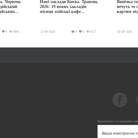
а. Червень
Нові заклади Києва. Травень
Випічка ти
ндійський
2026: 19 нових закладів
печуть те
абських...
місяця азійські кафе...
вартим пі
0
4845
12-06-2026
0
0
4217
03-08-2026
Підписуйтеся та отримуйте но