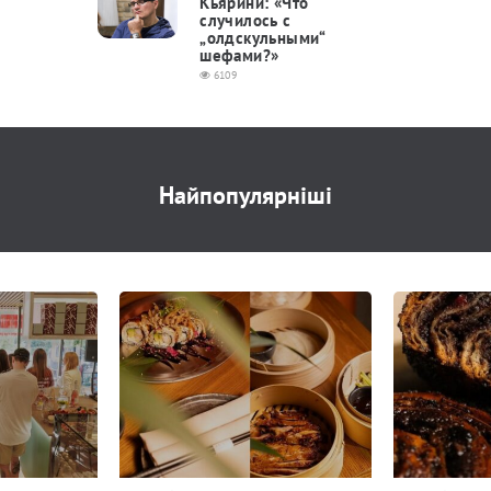
Кьярини: «Что
случилось с
„олдскульными“
шефами?»
6109
Найпопулярніші