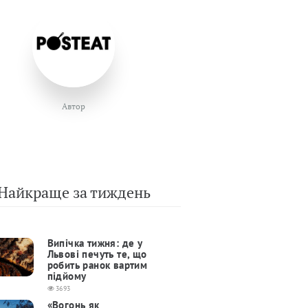
Автор
Найкраще за тиждень
Випічка тижня: де у
Львові печуть те, що
робить ранок вартим
підйому
3693
«Вогонь як