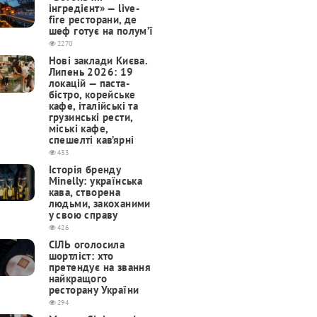
інгредієнт» — live-
fire ресторани, де
шеф готує на полум’ї
2270
Нові заклади Києва.
Липень 2026: 19
локацій — паста-
бістро, корейське
кафе, італійські та
грузинські рести,
міські кафе,
спешелті кав’ярні
433
Історія бренду
Minelly: українська
кава, створена
людьми, закоханими
у свою справу
426
СІЛЬ оголосила
шортліст: хто
претендує на звання
найкращого
ресторану України
294