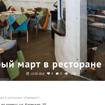
ый март в ресторане
0
0
13-03-2018
2368
рт в ресторане «Караван»!
по адресу: ул. Кловская, 10