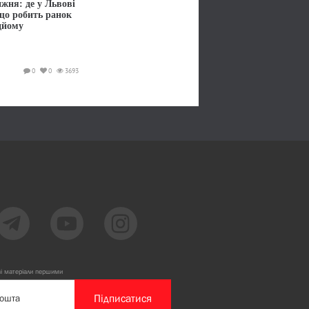
жня: де у Львові
 що робить ранок
дйому
0
0
3693
ві матеріали першими
Підписатися