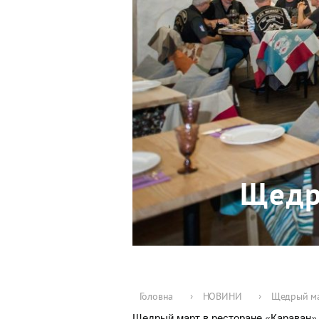
Щедр
Головна
›
НОВИНИ
›
Щедрый ма
Щедрый март в ресторане «Караван», 