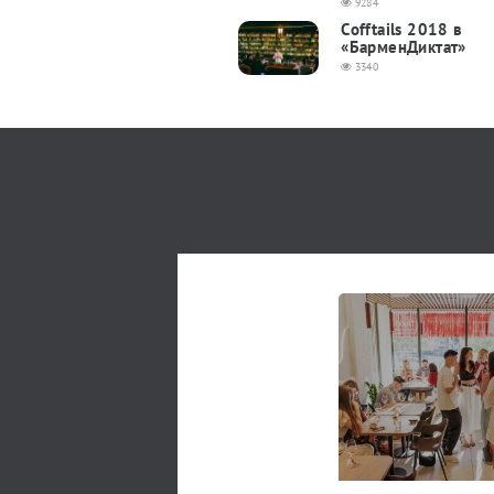
9284
Сofftails 2018 в
«БарменДиктат»
3340