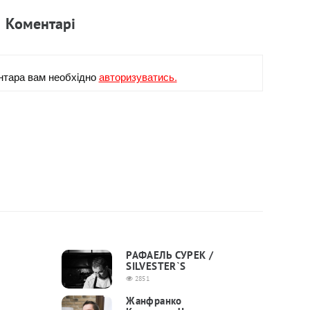
Коментарi
нтара вам необхiдно
авторизуватись.
РАФАЕЛЬ СУРЕК /
SILVESTER`S
2851
Жанфранко