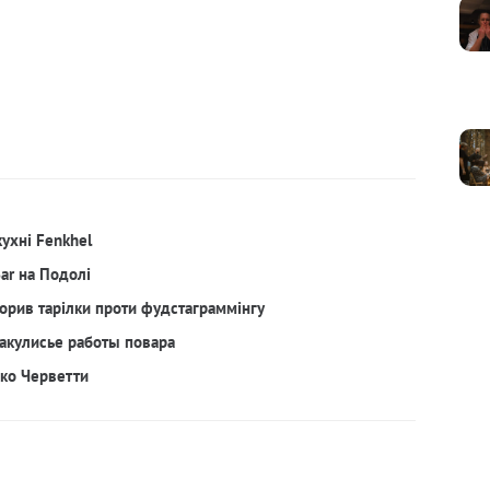
кухні Fenkhel
Bar на Подолі
орив тарілки проти фудстаграммінгу
акулисье работы повара
рко Черветти