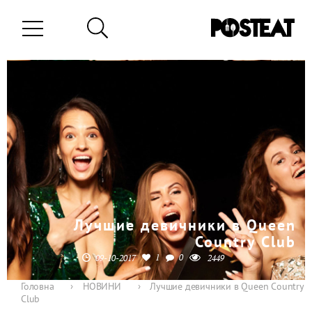
Лучшие девичники в Queen
Country Club
1
0
09-10-2017
2449
Головна
›
НОВИНИ
›
Лучшие девичники в Queen Country
Club