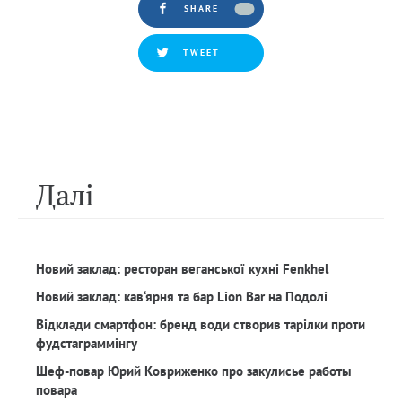
SHARE
TWEET
Далi
Новий заклад: ресторан веганської кухні Fenkhel
Новий заклад: кав‘ярня та бар Lion Bar на Подолі
Відклади смартфон: бренд води створив тарілки проти
фудстаграммінгу
Шеф-повар Юрий Ковриженко про закулисье работы
повара