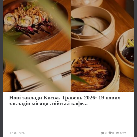
Нові заклади Києва. Травень 2026: 19 нових
закладів місяця азійські кафе...
12-06-2026
0
0
4239