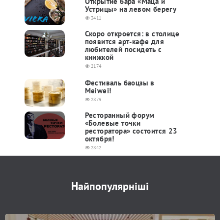
Открытие бара «Маца и
Устрицы» на левом берегу
3411
Скоро откроется: в столице
появится арт-кафе для
любителей посидеть с
книжкой
2174
Фестиваль баоцзы в
Meiwei!
2879
Ресторанный форум
«Болевые точки
ресторатора» состоится 23
октября!
2842
Найпопулярніші