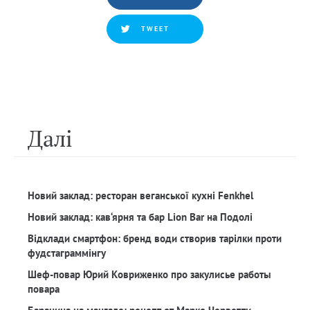
TWEET
Далi
Новий заклад: ресторан веганської кухні Fenkhel
Новий заклад: кав‘ярня та бар Lion Bar на Подолі
Відклади смартфон: бренд води створив тарілки проти
фудстаграммінгу
Шеф-повар Юрий Ковриженко про закулисье работы
повара