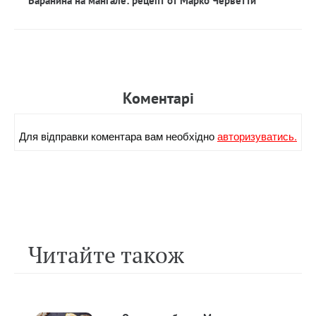
Баранина на мангале: рецепт от Марко Черветти
Коментарi
Для вiдправки коментара вам необхiдно
авторизуватись.
Читайте також