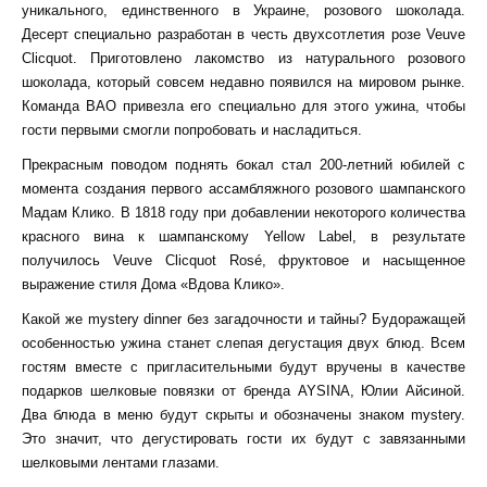
уникального, единственного в Украине, розового шоколада.
Десерт специально разработан в честь двухсотлетия розе Veuve
Clicquot. Приготовлено лакомство из натурального розового
шоколада, который совсем недавно появился на мировом рынке.
Команда ВАО привезла его специально для этого ужина, чтобы
гости первыми смогли попробовать и насладиться.
Прекрасным поводом поднять бокал стал 200-летний юбилей с
момента создания первого ассамбляжного розового шампанского
Мадам Клико. В 1818 году при добавлении некоторого количества
красного вина к шампанскому Yellow Label, в результате
получилось Veuve Clicquot Rosé, фруктовое и насыщенное
выражение стиля Дома «Вдова Клико».
Какой же mystery dinner без загадочности и тайны? Будоражащей
особенностью ужина станет слепая дегустация двух блюд. Всем
гостям вместе с пригласительными будут вручены в качестве
подарков шелковые повязки от бренда AYSINA, Юлии Айсиной.
Два блюда в меню будут скрыты и обозначены знаком mystery.
Это значит, что дегустировать гости их будут с завязанными
шелковыми лентами глазами.