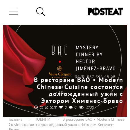
В ресторане BAO • Modern
Chinese Cuisine состоится
долгожданный ужин с
Эктором Хименес-Браво
0
0
22-10-2018
2750
Головна
›
НОВИНИ
›
В ресторане BAO • Modern Chinese
Cuisine состоится долгожданный ужин с Эктором Хименес-
Браво