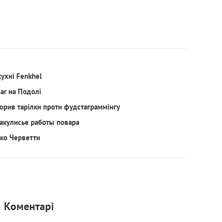
кухні Fenkhel
Bar на Подолі
орив тарілки проти фудстаграммінгу
акулисье работы повара
рко Черветти
Коментарi