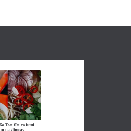
Бо Том Ям та інші
упи на Лівому