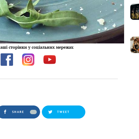
аші сторінки у соціальних мережах
:
SHARE
TWEET