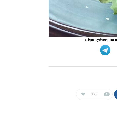
Підписуйтеся на н
LIKE
1