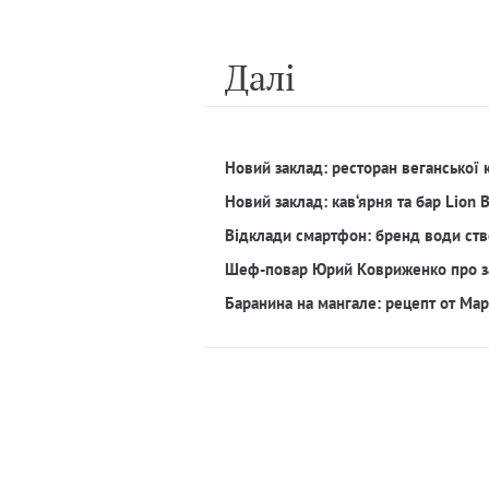
Далi
Новий заклад: ресторан веганської 
Новий заклад: кав‘ярня та бар Lion 
Відклади смартфон: бренд води ств
Шеф-повар Юрий Ковриженко про з
Баранина на мангале: рецепт от Ма