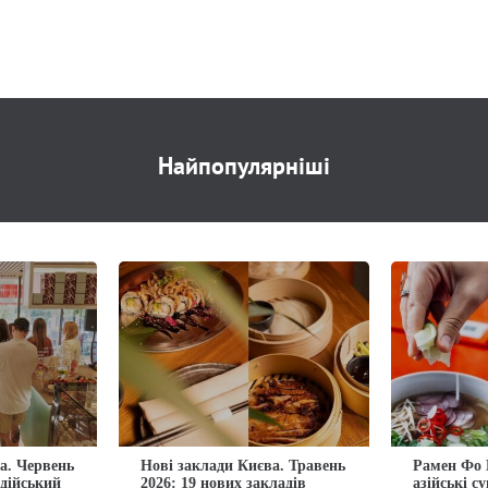
Найпопулярніші
а. Червень
Нові заклади Києва. Травень
Рамен Фо 
ндійський
2026: 19 нових закладів
азійські с