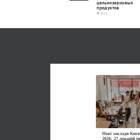
цельнозерновых
продуктов
3518
Нові заклади Києв
2026: 27 локацій і