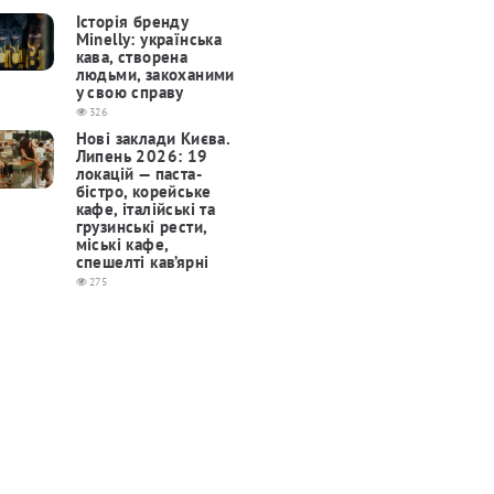
Історія бренду
Minelly: українська
кава, створена
людьми, закоханими
у свою справу
326
Нові заклади Києва.
Липень 2026: 19
локацій — паста-
бістро, корейське
кафе, італійські та
грузинські рести,
міські кафе,
спешелті кав’ярні
275