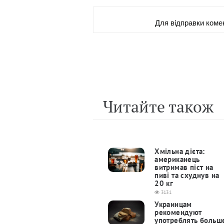
Для вiдправки коме
Читайте також
Хмільна дієта:
американець
витримав піст на
пиві та схуднув на
20 кг
3131
Украинцам
рекомендуют
употреблять больш