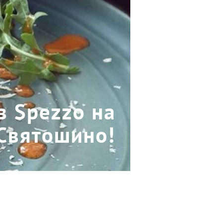
в Spezzo на
Святошино!