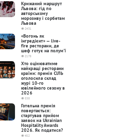
Крижаний маршрут
Львова: гід по
авторському
морозиву і сорбетам
Львова
2431
«Вогонь як
інгредієнт» — live-
fire ресторани, де
шеф готує на полум’ї
2178
Хто оцінюватиме
найкращі ресторани
країни: премія СІЛЬ
оголосила склад
журі 10-го
ювілейного сезону в
2026
538
Готельна премія
повертається:
cтартував прийом
заявок на Ukrainian
Hospitality Awards
2026. Як податися?
452