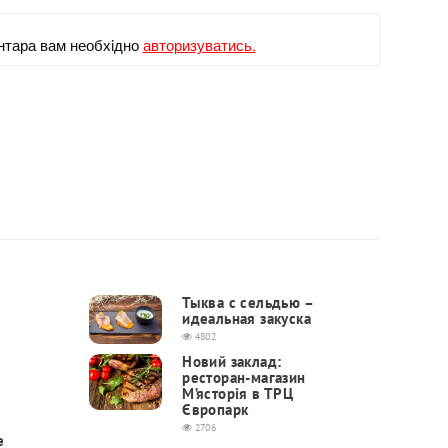
нтара вам необхiдно
авторизуватись.
Тыква с сельдью –
идеальная закуска
4802
Новий заклад:
ресторан-магазин
М’ясторія в ТРЦ
Європарк
2706
е