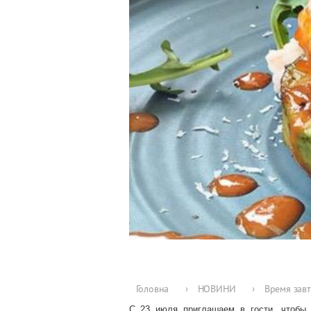
Головна
›
НОВИНИ
›
Время завт
С 23 июля приглашаем в гости, чтобы