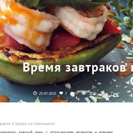
Время завтраков 
1
0
23-07-2018
2950
раков в Spezzo на Святошино!
 начинать каждый день с итальянским акцентом и новыми