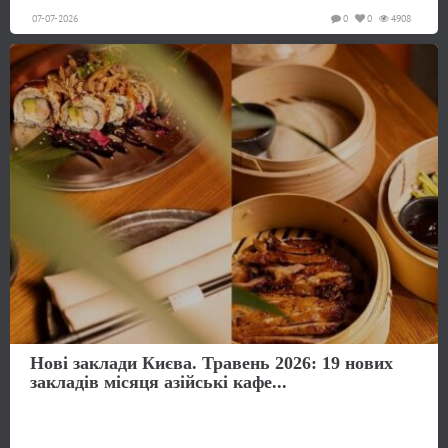
07-07-2026
0
0
4908
Нові заклади Києва. Травень 2026: 19 нових
закладів місяця азійські кафе...