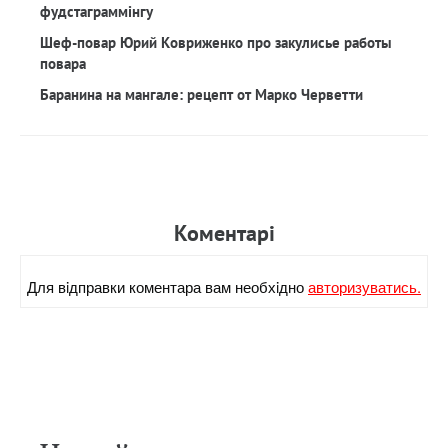
фудстаграммінгу
Шеф-повар Юрий Ковриженко про закулисье работы
повара
Баранина на мангале: рецепт от Марко Черветти
Коментарi
Для вiдправки коментара вам необхiдно
авторизуватись.