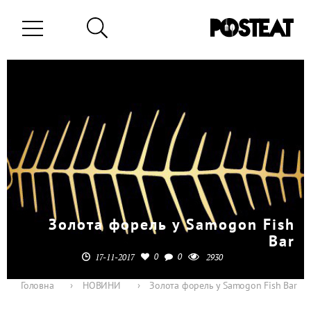
Золота форель у Samogon Fish
Bar
0
0
17-11-2017
2930
Головна
›
НОВИНИ
›
Золота форель у Samogon Fish Bar