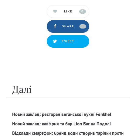
LIKE
0
SHARE
TWEET
Далi
Новий заклад: ресторан веганської кухні Fenkhel
Новий заклад: кав‘ярня та бар Lion Bar на Подолі
Відклади смартфон: бренд води створив тарілки проти