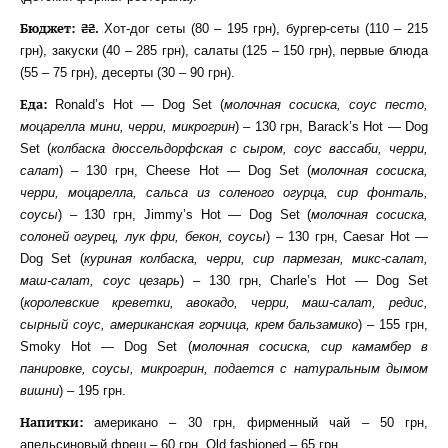
Бюджет: ₴₴.
Хот-дог сеты (80 – 195 грн), бургер-сеты (110 – 215
грн), закуски (40 – 285 грн), салаты (125 – 150 грн), первые блюда
(55 – 75 грн), десерты (30 – 90 грн).
Еда:
Ronald’s Hot — Dog Set (
молочная сосиска, соус песто,
моцарелла мини, черри, микрогрин
) – 130 грн, Barack’s Hot — Dog
Set (
колбаска дюссельдорфская с сыром, соус вассаби, черри,
салат
) – 130 грн, Cheese Hot — Dog Set (
молочная сосиска,
черри, моцарелла, сальса из соленого огурца, сир фонталь,
соусы
) – 130 грн, Jimmy’s Hot — Dog Set (
молочная сосиска,
солоней огурец, лук фри, бекон, соусы
) – 130 грн, Caesar Hot —
Dog Set (
куриная колбаска, черри, сир пармезан, микс-салат,
маш-салат, соус цезарь
) – 130 грн, Charle’s Hot — Dog Set
(
королевские креветки, авокадо, черри, маш-салат, редис,
сырный соус, американская горчица, крем бальзамико
) – 155 грн,
Smoky Hot — Dog Set (
молочная сосиска, сир камамбер в
панировке, соусы, микрогрин, подается с натуральным дымом
вишни
) – 195 грн.
Напитки:
американо – 30 грн, фирменный чай – 50 грн,
апельсиновый фреш – 60 грн, Old fashioned – 65 грн.