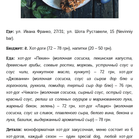
Где:
ул. Ивана Франко, 27/31; ул. Шота Руставели, 15 (Nevinniy
bar).
Бюджет: ₴.
Хот-доги (72 – 78 грн), напитки (20 – 50 грн).
Еда:
хот-дог «Пекин» (
молочная сосиска, пекинская капуста,
древесные грибы, соевые ростки, морковь, устричный соус и
соус чили, кунжутное масло, кунжут
) – 72 грн, хот-дог
«Джованни» (
молочная сосиска, соус из сыров дор блю и
горгонзола, руккола, помидор, тертый сыр дор блю
) – 76 грн,
хот-дог «Чикаго» (
молочная сосиска, сырный соус, острый соус,
красный соус, релиш из соленых огурцов и маринованного лука,
жареный бекон, зелень
) – 72 грн, хот-дог «Лацио» (
молочная
сосиска, соус из сливок, плавленого сыра, белого вина, бекона и
лука, базилик, выдержанный ароматный сыр
) – 78 грн.
Детали:
моноформатная хот-дог закусочная, меню состоит из 6
хот-догов, каждый сезон — один special dog, любой хот-дог