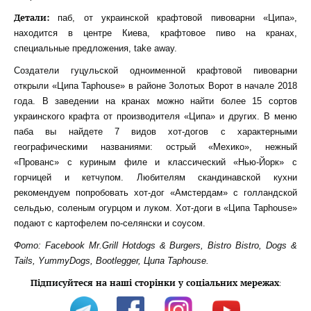
Детали:
паб, от украинской крафтовой пивоварни «Ципа»,
находится в центре Киева, крафтовое пиво на кранах,
специальные предложения, take away.
Создатели гуцульской одноименной крафтовой пивоварни
открыли «Ципа Taphouse» в районе Золотых Ворот в начале 2018
года. В заведении на кранах можно найти более 15 сортов
украинского крафта от производителя «Ципа» и других. В меню
паба вы найдете 7 видов хот-догов с характерными
географическими названиями: острый «Мехико», нежный
«Прованс» с куриным филе и классический «Нью-Йорк» с
горчицей и кетчупом. Любителям скандинавской кухни
рекомендуем попробовать хот-дог «Амстердам» с голландской
сельдью, соленым огурцом и луком. Хот-доги в «Ципа Taphouse»
подают с картофелем по-селянски и соусом.
Фото: Facebook Mr.Grill Hotdogs & Burgers, Bistro Bistro, Dogs &
Tails, YummyDogs, Bootlegger, Ципа Taphouse.
Підписуйтеся на наші сторінки у соціальних мережах
: