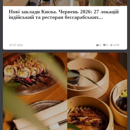
Нові заклади Києва. Червень 2026: 27 локацій
індійський та ресторан бессарабських...
07-07-2026
0
0
4799