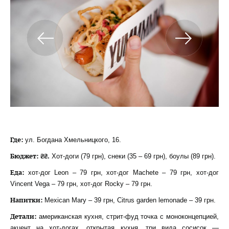
Где:
ул. Богдана Хмельницкого, 16.
Бюджет: ₴₴.
Хот-доги (79 грн), снеки (35 – 69 грн), боулы (89 грн).
Еда:
хот-дог Leon – 79 грн, хот-дог Machete – 79 грн, хот-дог
Vincent Vega – 79 грн, хот-дог Rocky – 79 грн.
Напитки
:
Mexican Mary – 39 грн, Citrus garden lemonade – 39 грн.
Детали:
американская кухня, стрит-фуд точка с моноконцепцией,
акцент на хот-догах, открытая кухня, три вида сосисок —