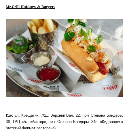
Mr.Grill Hotdogs
&
Burgers
Где:
ул. Крещатик, 7/11; Верхний Вал, 22; пр-т Степана Бандеры,
36, ТРЦ «Блокбастер»; пр-т Степана Бандеры, 34в, «Кидландия»
(детский формат ресторана).