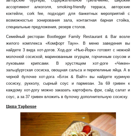
авторские бургеры, содержательное гриль-меню, широкий
ассортимент алкоголя, smoking-friendly терраса, авторские
коктейли, cork fee, подходит для банкетных мероприятий с
возможностью зонирования зала, контактная барная стойка,
специальные предложения, резерв столов.
Семейный ресторан Bootlegger Family Restaurant & Bar возле
жилого комплекса «Комфорт Таун». В меню заведения вы
найдете 3 вида хот-догов. Ход-дог «Нью-Йорк» готовят с нежной
молочной сосиской, маринованным огурцом, горчичным соусом и
луковыми крипсами. В хрустящем хот-доге «Чикен»
зальцбургская сосиска, овощная сальса и перепелиные яйца. А в
черной булочке хот-дога «Блэк & Вайт» вы найдете куриную
сосиску, рукколу, сырный соус и пармезан. За 69 гривен к
каждому хот-догу можно заказать картофель фри, сайд салат и
соус, а за 37 гривен вложить в булочку дополнительную сосиску.
Ципа
Taphouse