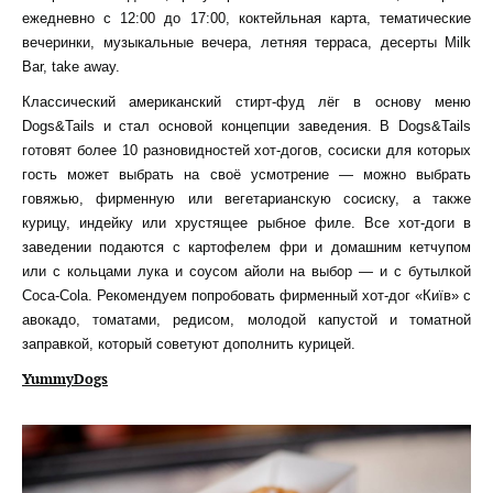
ежедневно с 12:00 до 17:00, коктейльная карта, тематические
вечеринки, музыкальные вечера, летняя терраса, десерты Milk
Bar, take away.
Классический американский стирт-фуд лёг в основу меню
Dogs&Tails и стал основой концепции заведения. В Dogs&Tails
готовят более 10 разновидностей хот-догов, сосиски для которых
гость может выбрать на своё усмотрение — можно выбрать
говяжью, фирменную или вегетарианскую сосиску, а также
курицу, индейку или хрустящее рыбное филе. Все хот-доги в
заведении подаются с картофелем фри и домашним кетчупом
или с кольцами лука и соусом айоли на выбор — и с бутылкой
Coca-Cola. Рекомендуем попробовать фирменный хот-дог «Київ» с
авокадо, томатами, редисом, молодой капустой и томатной
заправкой, который советуют дополнить курицей.
YummyDogs