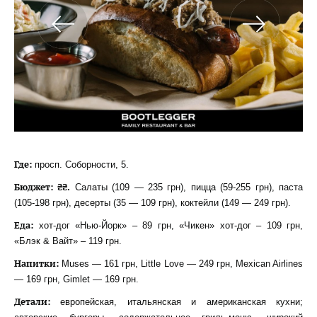
Где:
просп. Соборности, 5.
Бюджет: ₴₴.
Салаты (109 — 235 грн), пицца (59-255 грн), паста
(105-198 грн), десерты (35 — 109 грн), коктейли (149 — 249 грн).
Еда:
хот-дог «Нью-Йорк» – 89 грн, «Чикен» хот-дог – 109 грн,
«Блэк & Вайт» – 119 грн.
Напитки
:
Muses — 161 грн, Little Love — 249 грн, Mexican Airlines
— 169 грн, Gimlet — 169 грн.
Детали:
европейская, итальянская и американская кухни;