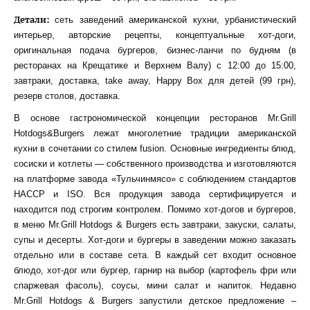
Детали:
сеть заведений американской кухни, урбанистический
интерьер, авторские рецепты, концептуальные хот-доги,
оригинальная подача бургеров, бизнес-ланчи по будням (в
ресторанах на Крещатике и Верхнем Валу) с 12:00 до 15:00,
завтраки, доставка, take away, Happy Box для детей (99 грн),
резерв столов, доставка.
В основе гастрономической концепции ресторанов Mr.Grill
Hotdogs&Burgers лежат многолетние традиции американской
кухни в сочетании со стилем fusion. Основные ингредиенты блюд,
сосиски и котлеты — собственного производства и изготовляются
на платформе завода «Тульчинмясо» с соблюдением стандартов
НАССР и ISO. Вся продукция завода сертифицируется и
находится под строгим контролем. Помимо хот-догов и бургеров,
в меню Mr.Grill Hotdogs & Burgers есть завтраки, закуски, салаты,
супы и десерты. Хот-доги и бургеры в заведении можно заказать
отдельно или в составе сета. В каждый сет входит основное
блюдо, хот-дог или бургер, гарнир на выбор (картофель фри или
спаржевая фасоль), соусы, мини салат и напиток. Недавно
Mr.Grill Hotdogs & Burgers запустили детское предложение –