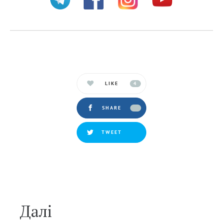
LIKE
4
SHARE
TWEET
Далi