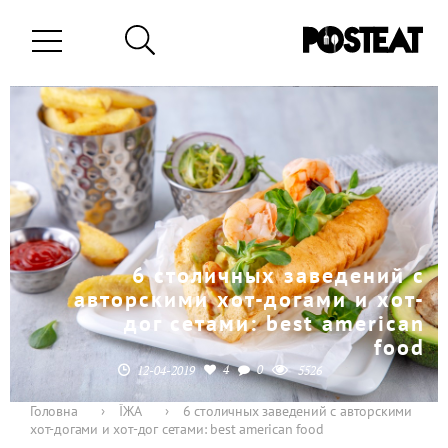
6 столичных заведений с
авторскими хот-догами и хот-
дог сетами: best american
food
4
0
12-04-2019
5526
Головна
›
ЇЖА
›
6 столичных заведений с авторскими
хот-догами и хот-дог сетами: best american food