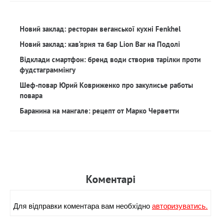
Новий заклад: ресторан веганської кухні Fenkhel
Новий заклад: кав‘ярня та бар Lion Bar на Подолі
Відклади смартфон: бренд води створив тарілки проти
фудстаграммінгу
Шеф-повар Юрий Ковриженко про закулисье работы
повара
Баранина на мангале: рецепт от Марко Черветти
Коментарi
Для вiдправки коментара вам необхiдно
авторизуватись.