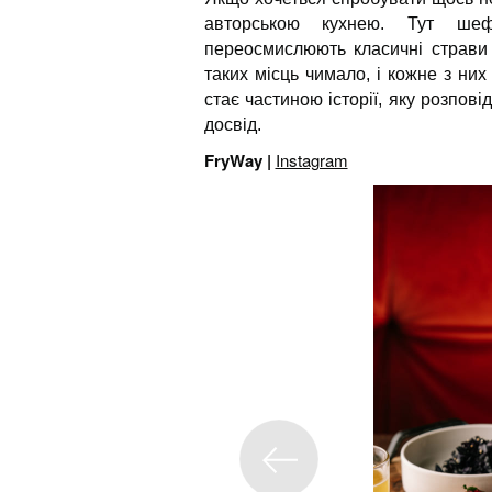
авторською кухнею. Тут шеф
переосмислюють класичні страви 
таких місць чимало, і кожне з ни
стає частиною історії, яку розпов
досвід.
FryWay |
Instagram