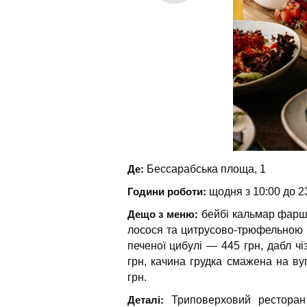
Де:
Бессарабська площа, 1
Години роботи:
щодня з 10:00 до 2
Дещо з меню:
бейбі кальмар фарши
лосося та цитрусово-трюфельною з
печеної цибулі — 445 грн, дабл ч
грн, качина грудка смажена на ву
грн.
Деталі:
Триповерховий рестора