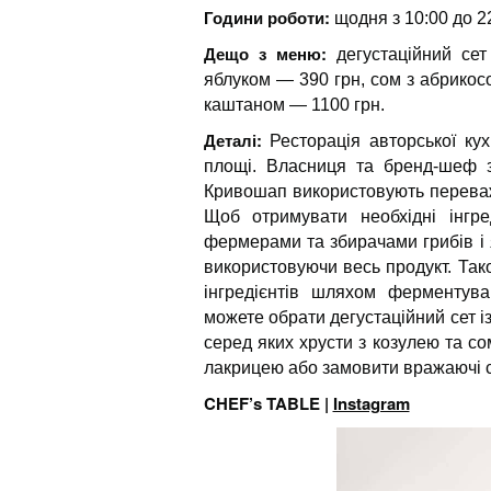
Години роботи:
щодня з 10:00 до 2
Дещо з меню:
дегустаційний се
яблуком — 390 грн, сом з абрикос
каштаном — 1100 грн.
Деталі:
Ресторація авторської ку
площі. Власниця та бренд-шеф 
Кривошап використовують переважн
Щоб отримувати необхідні інгр
фермерами та збирачами грибів і я
використовуючи весь продукт. Та
інгредієнтів шляхом ферментува
можете обрати дегустаційний сет і
серед яких хрусти з козулею та со
лакрицею або замовити вражаючі ст
CHEF’s TABLE |
Instagram