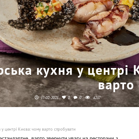
рська кухня у центрі 
варто
0
0
17-02-2025
4257
 у центрі Києва: чому варто спробувати
стандартне, варто звернути увагу на ресторани з