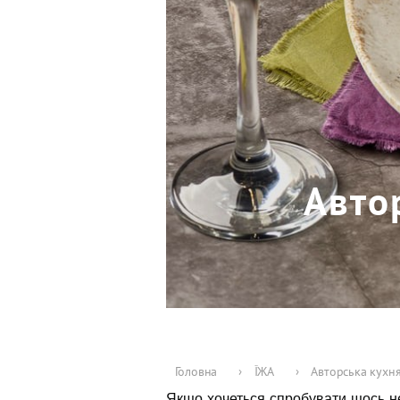
Авто
Головна
›
ЇЖА
›
Авторська кухня
Якщо хочеться спробувати щось не