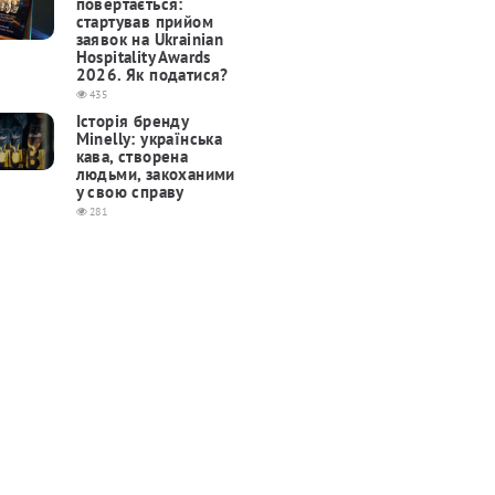
повертається:
cтартував прийом
заявок на Ukrainian
Hospitality Awards
2026. Як податися?
435
Історія бренду
Minelly: українська
кава, створена
людьми, закоханими
у свою справу
281