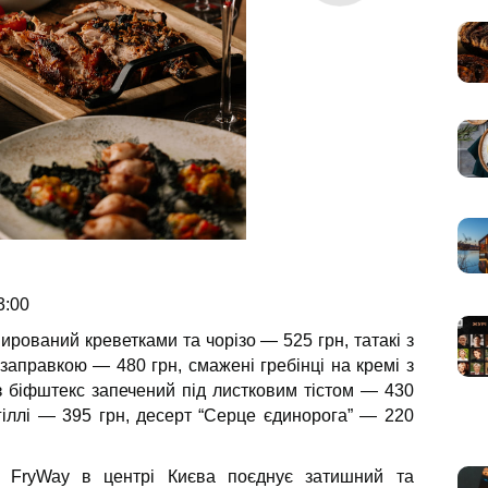
3:00
рований креветками та чорізо — 525 грн, татакі з
аправкою — 480 грн, смажені гребінці на кремі з
із біфштекс запечений під листковим тістом — 430
гіллі — 395 грн, десерт “Серце єдинорога” — 220
н FryWay в центрі Києва поєднує затишний та