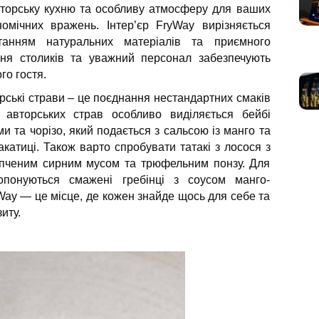
авторську кухню та особливу атмосферу для ваших
номічних вражень. Інтер’єр FryWay вирізняється
танням натуральних матеріалів та приємного
ння столиків та уважний персонал забезпечують
о гостя.
рські страви – це поєднання нестандартних смаків
д авторських страв особливо виділяється бейбі
 та чорізо, який подається з сальсою із манго та
катиці. Також варто спробувати татакі з лосося з
опченим сирним мусом та трюфельним понзу. Для
ропонуються смажені гребінці з соусом манго-
Way — це місце, де кожен знайде щось для себе та
иту.