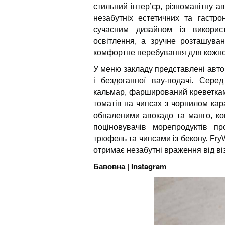
стильний інтер’єр, різноманітну 
незабутніх естетичних та гастро
сучасним дизайном із викорис
освітлення, а зручне розташува
комфортне перебування для кожног
У меню закладу представлені авто
і бездоганної вау-подачі. Сере
кальмар, фарширований креветками
томатів на чипсах з чорнилом кара
обпаленими авокадо та манго, к
поціновувачів морепродуктів п
трюфель та чипсами із бекону. Fry
отримає незабутні враження від віз
Бавовна |
Instagram