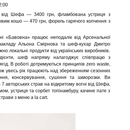
2:00
т від Шефа — 3400 грн, фламбована устриця з
овим кошо — 470 грн, форель гарячого копчення з
хні «Бавовна» працює неподалік від Арсенальної
закладу Альона Смірнова та шеф-кухар Дмитро
о локальні продукти від українських виробників.
едієнти, шеф напряму налагоджує співпрацю з
гід. В роботі дотримуються принципів zero waste,
кож увесь рік працюють над збереженням сезонних
ння, консервування, сушіння та заморозки. Ви
з 7 авторських страв на відкритому вогні від Шефа,
мом, устриця та сорбет топінамбуру, качине пате з
рави з меню a la cart.