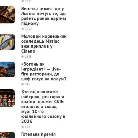
2395
Випічка тижня: де у
Львові печуть те, що
робить ранок вартим
підйому
1850
Молодий норвезький
оселедець Матіас
вже приплив у
Сільпо
1845
«Вогонь як
інгредієнт» — live-
fire ресторани, де
шеф готує на полум’ї
741
Хто оцінюватиме
найкращі ресторани
країни: премія СІЛЬ
оголосила склад
журі 10-го
ювілейного сезону в
2026
518
Готельна премія