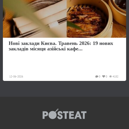
Нові заклади Києва. Травень 2026: 19 нових
закладів місяця азійські кафе...
12-06-2026
0
0
4182