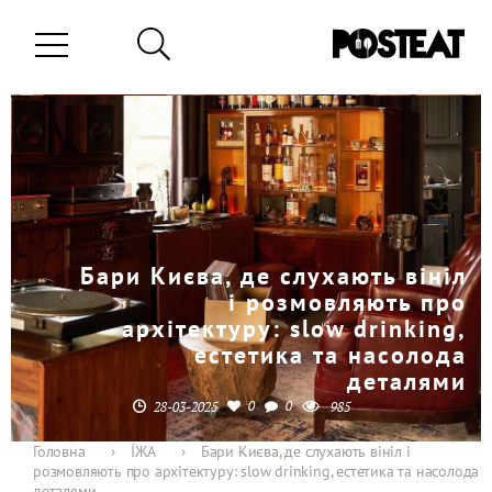
Бари Києва, де слухають вініл
і розмовляють про
архітектуру: slow drinking,
естетика та насолода
деталями
0
0
28-03-2025
985
Головна
›
ЇЖА
›
Бари Києва, де слухають вініл і
розмовляють про архітектуру: slow drinking, естетика та насолода
деталями