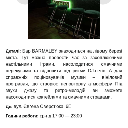
Деталі:
Бар BARMALEY знаходиться на лівому березі
міста. Тут можна провести час за захоплюючими
настільними іграми, насолодитися смачними
перекусами та відпочити під ритми DJ-сетів. А для
справжніх поціновувачів музики – вініловий
програвач, що створює неповторну атмосферу. Під
звуки джазу та ретро-мелодій ви зможете
насолодитися коктейлями та смачними стравами.
Де:
вул. Євгена Сверстюка, 6Е
Години роботи:
ср-нд 17:00 — 23:00