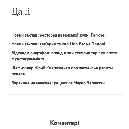
Далi
Новий заклад: ресторан веганської кухні Fenkhel
Новий заклад: кав‘ярня та бар Lion Bar на Подолі
Відклади смартфон: бренд води створив тарілки проти
фудстаграммінгу
Шеф-повар Юрий Ковриженко про закулисье работы
повара
Баранина на мангале: рецепт от Марко Черветти
Коментарi