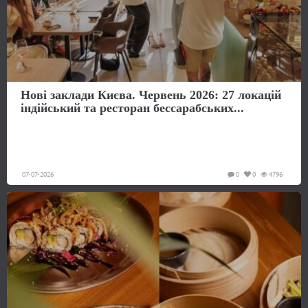
Нові заклади Києва. Червень 2026: 27 локацій
індійський та ресторан бессарабських...
07-07-2026
0
0
4796