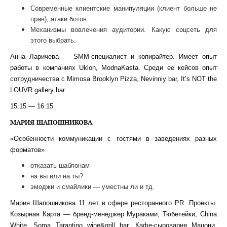
Современные клиентские манипуляции (клиент больше не
прав), атаки ботов.
Механизмы вовлечения аудитории. Какую соцсеть для
этого выбрать.
Анна Ларичева — SMM-специалист и копирайтер. Имеет опыт
работы в компаниях Uklon, ModnaKasta. Среди ее кейсов опыт
сотрудничества с Mimosa Brooklyn Pizza, Nevinniy bar, It’s NOT the
LOUVR gallery bar
15:15 — 16:15
МАРИЯ ШАПОШНИКОВА
«Особенности коммуникации с гостями в заведениях разных
форматов»
отказать шаблонам
на вы или на ты?
эмоджи и смайлики — уместны ли и тд.
Мария Шапошникова 11 лет в сфере ресторанного PR. Проекты:
Козырная Карта — бренд-менеджер Мураками, Тюбетейки, China
White, Soma Tarantino wine&grill bar. Кафе-сыроварня Мацони,