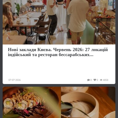
Нові заклади Києва. Червень 2026: 27 локацій
індійський та ресторан бессарабських...
07-07-2026
0
0
4858