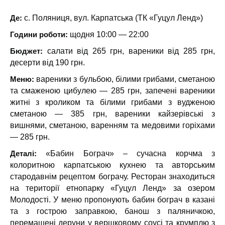
Де:
с. Поляниця, вул. Карпатська (ТК «Гуцул Ленд»)
Години роботи:
щодня 10:00 — 22:00
Бюджет:
салати від 265 грн, вареники від 285 грн,
десерти від 190 грн.
Меню:
вареники з бульбою, білими грибами, сметаною
та смаженою цибулею — 285 грн, запечені вареники
житні з кроликом та білими грибами з вудженою
сметаною — 385 грн, вареники кайзерівські з
вишнями, сметаною, варенням та медовими горіхами
— 285 грн.
Деталі:
«Бабин Бограч» – сучасна корчма з
колоритною карпатською кухнею та авторським
стародавнім рецептом бограчу. Ресторан знаходиться
на території етнопарку «Гуцул Ленд» за озером
Молодості. У меню пропонують бабин бограч в казані
та з гострою заправкою, банош з паляничкою,
перемащені деруни у вершковому соусі та крумплю з