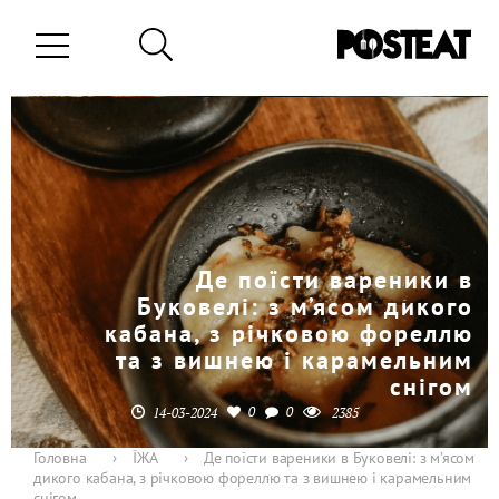
Де поїсти вареники в
Буковелі: з м’ясом дикого
кабана, з річковою фореллю
та з вишнею і карамельним
снігом
0
0
14-03-2024
2385
Головна
›
ЇЖА
›
Де поїсти вареники в Буковелі: з м’ясом
дикого кабана, з річковою фореллю та з вишнею і карамельним
снігом