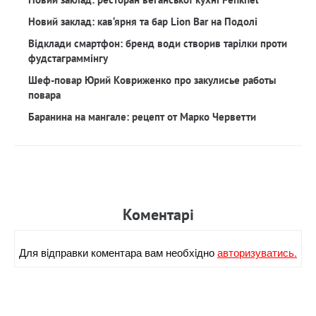
Новий заклад: кав‘ярня та бар Lion Bar на Подолі
Відклади смартфон: бренд води створив тарілки проти
фудстаграммінгу
Шеф-повар Юрий Ковриженко про закулисье работы
повара
Баранина на мангале: рецепт от Марко Черветти
Коментарi
Для вiдправки коментара вам необхiдно
авторизуватись.