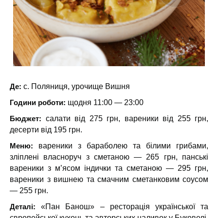
Де:
с. Поляниця, урочище Вишня
Години роботи:
щодня 11:00 — 23:00
Бюджет:
салати від 275 грн, вареники від 255 грн,
десерти від 195 грн.
Меню:
вареники з бараболею та білими грибами,
зліплені власноруч з сметаною — 265 грн, панські
вареники з м’ясом індички та сметаною — 295 грн,
вареники з вишнею та смачним сметанковим соусом
— 255 грн.
Деталі:
«Пан Банош» – ресторація української та
європейської кухонь та авторських наливок у Буковелі.