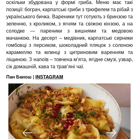
оскільки збудована у формі гриба. Меню має такі
позиції: бограч, карпатські гриби з трюфелем та рібай з
українського бичка. Вареники тут готують з бринзою та
зеленню, з кроликом, з ягням та свіжою кінзою, а на
солодке — пареники з вишнями та медовою
мачанкою. На десерт – медівник, карпатські сирники
гомбовці з персиком, шоколадний пляцок з солоною
карамеллю та млинці з цитриновим варенням та
ліщиною. З напоїв – товчена м’ята, ягідне смузі, узвар,
сік домашній, кава та трав’яні чаї.
Пан Банош |
INSTAGRAM