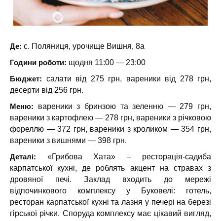
Де:
с. Поляниця, урочище Вишня, 8а
Години роботи:
щодня 11:00 — 23:00
Бюджет:
салати від 275 грн, вареники від 278 грн,
десерти від 256 грн.
Меню:
вареники з бринзою та зеленню — 279 грн,
вареники з картофлею — 278 грн, вареники з річковою
фореллю — 372 грн, вареники з кроликом — 354 грн,
вареники з вишнями — 398 грн.
Деталі:
«Грибова Хата» – ресторація-садиба
карпатської кухні, де роблять акцент на стравах з
дровяної печі. Заклад входить до мережі
відпочинкового комплексу у Буковелі: готель,
ресторан карпатської кухні та лазня у печері на березі
гірської річки. Споруда комплексу має цікавий вигляд,