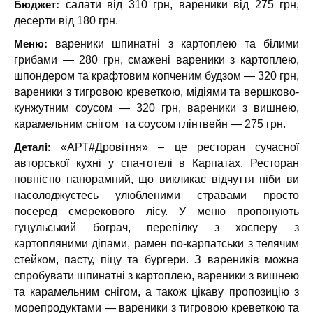
Бюджет:
салати від 310 грн, вареники від 275 грн,
десерти від 180 грн.
Меню:
вареники шпинатні з картоплею та білими
грибами — 280 грн, смажені вареники з картоплею,
шпондером та крафтовим копченим будзом — 320 грн,
вареники з тигровою креветкою, мідіями та вершково-
кунжутним соусом — 320 грн, вареники з вишнею,
карамельним снігом
та соусом глінтвейн — 275 грн.
Деталі:
«АРТ#Дровітня» – це ресторан сучасної
авторської кухні у спа-готелі в Карпатах. Ресторан
повністю панорамний, що викликає відчуття ніби ви
насолоджуєтесь улюбленими стравами просто
посеред смерекового лісу. У меню пропонують
гуцульський бограч, перепілку з хосперу з
картопляними діпами, рамен по-карпатськи з телячим
стейком, пасту, піцу та бургери. З вареників можна
спробувати шпинатні з картоплею, вареники з вишнею
та карамельним снігом, а також цікаву пропозицію з
морепродуктами — вареники з тигровою креветкою та