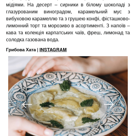
мідіями. На десерт – сирники в білому шоколаді з
глазурованим виноградом, карамельний мус з
вибуховою карамеллю та з грушею конфі, фісташково-
лимонний торт та морозиво в асортименті. З напоїв –
кава та колекція карпатських чаїв, фреш, лимонад та
солодка газована вода.
Грибова Хата |
INSTAGRAM