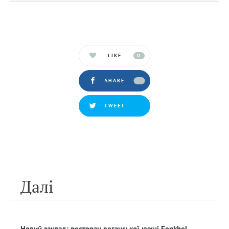
LIKE
0
SHARE
TWEET
Далi
Новий заклад: ресторан веганської кухні Fenkhel