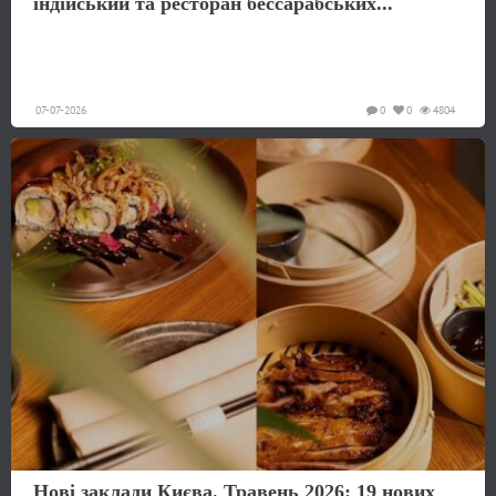
індійський та ресторан бессарабських...
07-07-2026
0
0
4804
Нові заклади Києва. Травень 2026: 19 нових