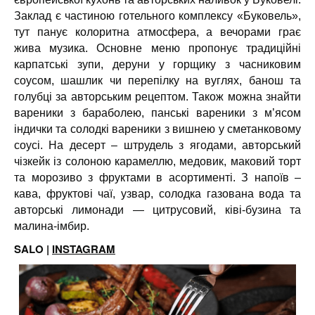
Заклад є частиною готельного комплексу «Буковель»,
тут панує колоритна атмосфера, а вечорами грає
жива музика. Основне меню пропонує традиційні
карпатські зупи, деруни у горщику з часниковим
соусом, шашлик чи перепілку на вуглях, банош та
голубці за авторським рецептом. Також можна знайти
вареники з бараболею, панські вареники з м’ясом
індички та солодкі вареники з вишнею у сметанковому
соусі. На десерт – штрудель з ягодами, авторський
чізкейк із солоною карамеллю, медовик, маковий торт
та морозиво з фруктами в асортименті. З напоїв –
кава, фруктові чаї, узвар, солодка газована вода та
авторські лимонади — цитрусовий, ківі-бузина та
малина-імбир.
SALO |
INSTAGRAM