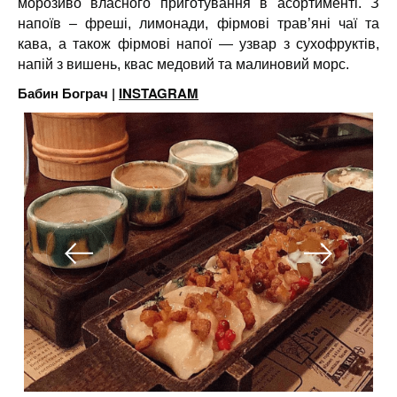
морозиво власного приготування в асортименті. З
напоїв – фреші, лимонади, фірмові трав’яні чаї та
кава, а також фірмові напої — узвар з сухофруктів,
напій з вишень, квас медовий та малиновий морс.
Бабин Бограч |
INSTAGRAM