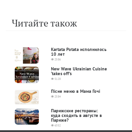
Читайте також
Kartata Potata исполнилось
10 лет
2586
New Wave Ukrainian Cuisine
‘takes off’s
5128
Пісне меню в Мама Гочі
2584
Парижские рестораны:
куда сходить в августе в
Париже?
6352