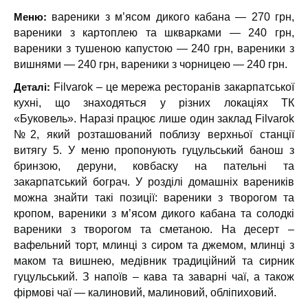
Меню:
вареники з м’ясом дикого кабана — 270 грн,
вареники з картоплею та шкварками — 240 грн,
вареники з тушеною капустою — 240 грн, вареники з
вишнями — 240 грн, вареники з чорницею — 240 грн.
Деталі:
Filvarok – це мережа ресторанів закарпатської
кухні, що знаходяться у різних локаціях ТК
«Буковель». Наразі працює лише один заклад Filvarok
№2, який розташований поблизу верхньої станції
витягу 5. У меню пропонують гуцульський банош з
бринзою, деруни, ковбаску на пательні та
закарпатський бограч. У розділі домашніх вареників
можна знайти такі позиції: вареники з творогом та
кропом, вареники з м’ясом дикого кабана та солодкі
вареники з творогом та сметаною. На десерт –
вафельний торт, млинці з сиром та джемом, млинці з
маком та вишнею, медівник традиційний та сирник
гуцульський. З напоїв – кава та заварні чаї, а також
фірмові чаї — калиновий, малиновий, обліпиховий.