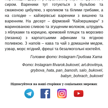
сиром. Вареники тут готуються з бульбою та
смаженою цибулею, з кроликом та білими грибами, а
на солодке – кайзерівські вареники з вишнею та
варенням. На десерт – фірмовий “Кайзершмарн” з
маринованою сливою та згущеним молоком, штрудель
з яблуками та корицею, кремовий пляцок та морозиво
(лизанка) з карпатськими афинами та ягідною
поливкою. З напоїв – кава та чай з домашнім медом,
узвар, морс ягідний, фреші та безалкогольні коктейлі.
Головне фото: Instagram Грибова Хата
Фото: Instagram filvarok.bukovel, art.drovitnya,
grybova_hata, pan_banosh, salo_bukovel,
babyn_bohrach_bukovel
Підписуйтеся на наші сторінки у соціальних мережах
: