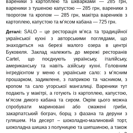
вареники з картоплею та шкварками — 285 грн,
вареники з тушеною капустою — 285 грн, вареники з
творогом та кропом — 285 грн, макітра вареників з
картоплею, капустою та м’ясом кабана — 725 грн.
Деталі:
SALO – це ресторація м’яса та традиційної
української кухні з авторськими поглядами, що
знаходиться на березі малого озера в центрі
Буковеля. Заклад належить до мережі ресторанів
Cartel, що поєднують українську, італійську,
американську та навіть азійську кухні. Головним
інгредієнтом у меню є українське сало: з м’ясним
прошарком, задимлене, з паприкою та часником, з
кропом та сало угорської мангалиці. Вареники тут
подають у макітрі, а готують із картоплею, капустою,
м’ясом дикого кабана та сиром. Окрім цього можна
спробувати мариновані або смажені гриби,
закарпатський бограч, борщ з фазана та деруни з
гуляшем. На десерт – шоколадно-малиновий торт,
шоколадна шишка з полуницею та шипшиною, а також