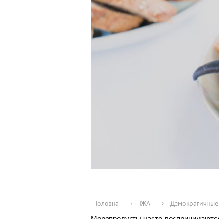
Головна
›
ЇЖА
›
Демократичные 
Морепродукты часто воспринимаются 