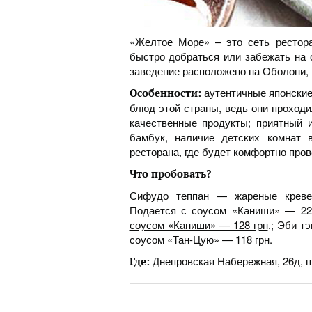
«
Желтое Море
» – это сеть рестор
быстро добраться или забежать на 
заведение расположено на Оболони, 
аутентичные японские 
Особенности:
блюд этой страны, ведь они проходи
качественные продукты; приятный 
бамбук, наличие детских комнат 
ресторана, где будет комфортно пров
Что пробовать?
Сифудо теппан — жареные креветк
Подается с соусом «Каниши» — 22
соусом «Каниши» — 128 грн
.; Эби т
соусом «Тан-Цую» — 118 грн.
Днепровская Набережная, 26д, пр
Где: