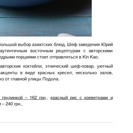
 большой выбор азиатских блюд. Шеф заведения Юрий
аутентичным восточным рецептурам с авторскими
дрыми порциями стоит отправляться в Kin Kao.
авторские коктейли, этнический шеф-повар, уютный
 акценты в виде красных кресел, несколько залов,
о от главной улицы Подола.
 грудинкой – 162 грн
.,
красный рис с креветками и
– 240 грн.,