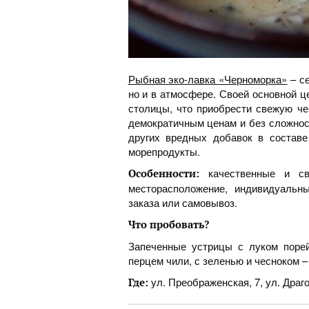
Рыбная эко-лавка «Черноморка»
– се
но и в атмосфере. Своей основной 
столицы, что приобрести свежую ч
демократичным ценам и без сложност
других вредных добавок в составе
морепродукты.
качественные и св
Особенности:
месторасположение, индивидуальн
заказа или самовывоз.
Что пробовать?
Запеченные устрицы с луком поре
перцем чили, с зеленью и чесноком – 
ул. Преображенская, 7, ул. Драго
Где: