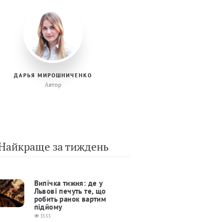
ДАРЬЯ МИРОШНИЧЕНКО
Автор
Найкраще за тиждень
Випічка тижня: де у
Львові печуть те, що
робить ранок вартим
підйому
3553