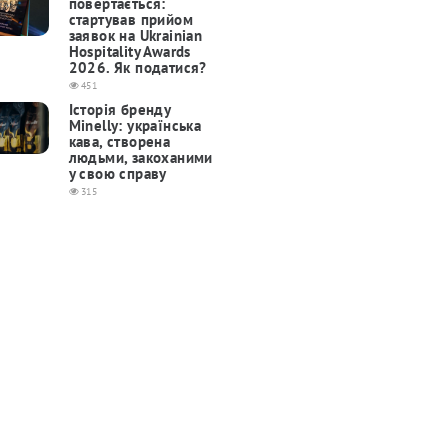
повертається:
cтартував прийом
заявок на Ukrainian
Hospitality Awards
2026. Як податися?
451
Історія бренду
Minelly: українська
кава, створена
людьми, закоханими
у свою справу
315