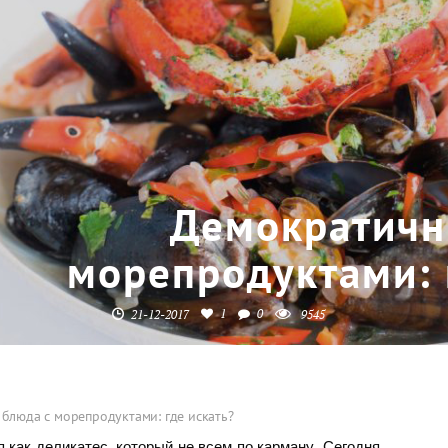
Демократичн
морепродуктами: 
1
0
21-12-2017
9545
блюда с морепродуктами: где искать?
как деликатес, который не всем по карману. Сегодня