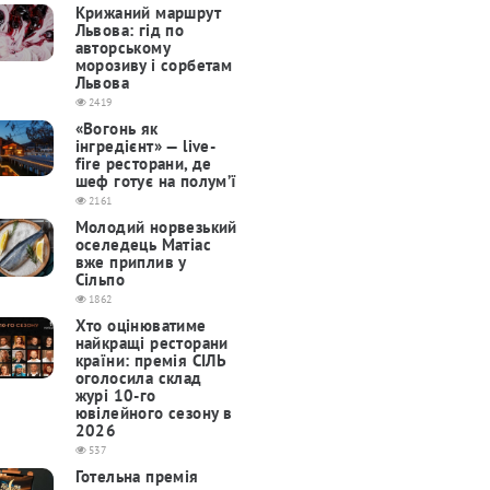
Крижаний маршрут
Львова: гід по
авторському
морозиву і сорбетам
Львова
2419
«Вогонь як
інгредієнт» — live-
fire ресторани, де
шеф готує на полум’ї
2161
Молодий норвезький
оселедець Матіас
вже приплив у
Сільпо
1862
Хто оцінюватиме
найкращі ресторани
країни: премія СІЛЬ
оголосила склад
журі 10-го
ювілейного сезону в
2026
537
Готельна премія