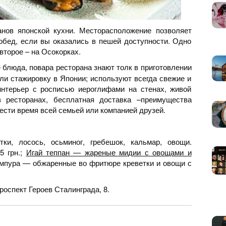
анов японской кухни. Месторасположение позволяет
обед, если вы оказались в пешей доступности. Одно
второе – на Осокорках.
блюда, повара ресторана знают толк в приготовлении
ли стажировку в Японии; используют всегда свежие и
интерьер с росписью иероглифами на стенах, живой
в ресторанах, бесплатная доставка –преимущества
ести время всей семьей или компанией друзей.
и, лосось, осьминог, гребешок, кальмар, овощи.
5 грн.;
Игай теппан — жареные мидии с овощами и
эмпура — обжаренные во фритюре креветки и овощи с
оспект Героев Сталинграда, 8.