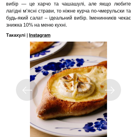
вибір — це харчо та чашашулі, але якщо любите
лагідні м’ясні страви, то ніжне курча по-чмерульски та
будь-який салат – ідеальний вибір. Іменинників чекає
знижка 10% на меню кухні.
Такахулі |
Instagram