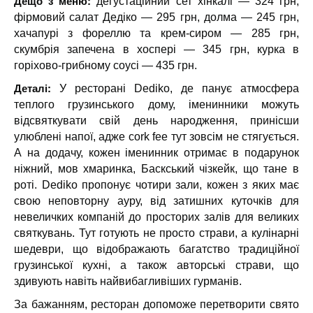
Дещо з меню:
дегустаційний сет хінкалі — 324 грн,
фірмовий салат Дедіко — 295 грн, долма — 245 грн,
хачапурі з фореллю та крем-сиром — 285 грн,
скумбрія запечена в хоспері — 345 грн, курка в
горіхово-грибному соусі — 435 грн.
Деталі:
У ресторані Dediko, де панує атмосфера
теплого грузинського дому, іменинники можуть
відсвяткувати свій день народження, принісши
улюблені напої, адже cork fee тут зовсім не стягується.
А на додачу, кожен іменинник отримає в подарунок
ніжний, мов хмаринка, Баскський чізкейк, що тане в
роті. Dediko пропонує чотири зали, кожен з яких має
свою неповторну ауру, від затишних куточків для
невеличких компаній до просторих залів для великих
святкувань. Тут готують не просто страви, а кулінарні
шедеври, що відображають багатство традиційної
грузинської кухні, а також авторські страви, що
здивують навіть найвибагливіших гурманів.
За бажанням, ресторан допоможе перетворити свято