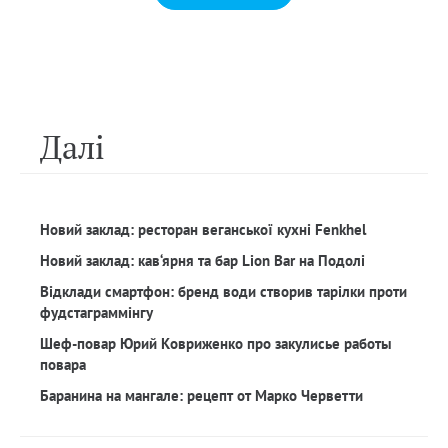
Далi
Новий заклад: ресторан веганської кухні Fenkhel
Новий заклад: кав‘ярня та бар Lion Bar на Подолі
Відклади смартфон: бренд води створив тарілки проти
фудстаграммінгу
Шеф-повар Юрий Ковриженко про закулисье работы
повара
Баранина на мангале: рецепт от Марко Черветти