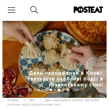
День народження в Києві:
святкуйте особливі події в
грузинському стилі
0
0
07-03-2025
2395
Головна
›
ЇЖА
›
День народження в Києві: святкуйте
особливі події в грузинському стилі