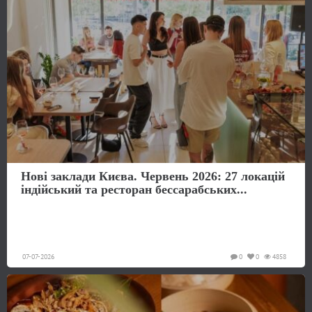
Нові заклади Києва. Червень 2026: 27 локацій
індійський та ресторан бессарабських...
07-07-2026
0
0
4858