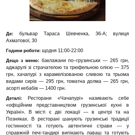
Де:
бульвар Тараса Шевченка, 36-А; вулиця
Ахматової, 30
Години роботи:
щодня 11:00-22:00
Дещо з меню:
баклажани по–грузинськи — 265 грн,
аджарулі зі страчателою та трюфельною олією — 375
грн, хачапурі з карамелізованою сливою та трьома
видами сирів — 295 грн, томатна долма — 265 грн,
асорті кебабів — 1400 грн.
Деталі:
Ресторани «Чачапурі» називають себе
«офіційним представництвом грузинської кухні в
Україні». В місті є дві локації — в центрі та на
Позняках. В ресторані шанують грузинські традиції
гостинності та готують автентичні страви — у
справжній печі-тандирі випікають лаваш та готують