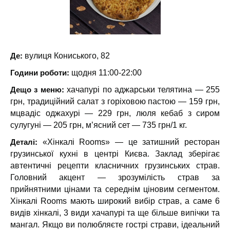
Де:
вулиця Кониського, 82
Години роботи:
щодня 11:00-22:00
Дещо з меню:
хачапурі по аджарськи телятина — 255
грн, традиційний салат з горіховою пастою — 159 грн,
мцвадіс оджахурі — 229 грн, люля кебаб з сиром
сулугуні — 205 грн, м’ясний сет — 735 грн/1 кг.
Деталі:
«Хінкалі Rooms» — це затишний ресторан
грузинської кухні в центрі Києва. Заклад зберігає
автентичні рецепти класничних грузинських страв.
Головний акцент — зрозумілість страв за
прийнятними цінами та середнім ціновим сегментом.
Хінкалі Rooms мають широкий вибір страв, а саме 6
видів хінкалі, 3 види хачапурі та ще більше випічки та
мангал. Якщо ви полюбляєте гострі страви, ідеальний