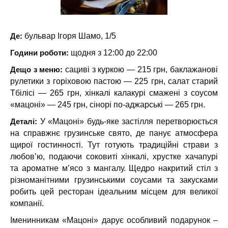
Де:
бульвар Ігоря Шамо, 1/5
Години роботи:
щодня з 12:00 до 22:00
Дещо з меню:
сациві з куркою — 215 грн, баклажанові
рулетики з горіховою пастою — 225 грн, салат старий
Тбілісі — 265 грн, хінкалі калакурі смажені з соусом
«мацоні» — 245 грн, сінорі по-аджарські — 265 грн.
Деталі:
У «Мацоні» будь-яке застілля перетворюється
на справжнє грузинське свято, де панує атмосфера
щирої гостинності. Тут готують традиційні страви з
любов’ю, подаючи соковиті хінкалі, хрустке хачапурі
та ароматне м’ясо з мангалу. Щедро накритий стіл з
різноманітними грузинськими соусами та закусками
робить цей ресторан ідеальним місцем для великої
компанії.
Іменинникам «Мацоні» дарує особливий подарунок –