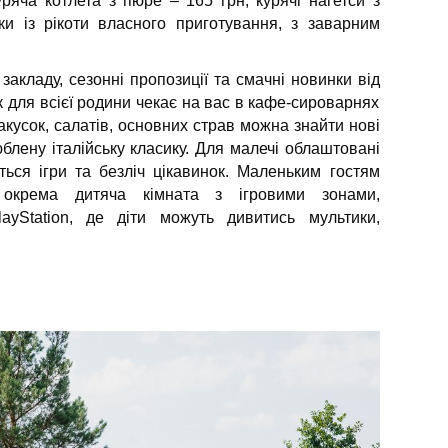
ряча котлета з пюре – 165 грн, курячі нагетси з
и із рікоти власного приготування, з заварним
закладу, сезонні пропозиції та смачні новинки від
для всієї родини чекає на вас в кафе-сироварнях
кусок, салатів, основних страв можна знайти нові
блену італійську класику. Для малечі облаштовані
ться ігри та безліч цікавинок. Маленьким гостям
окрема дитяча кімната з ігровими зонами,
ayStation, де діти можуть дивитись мультики,