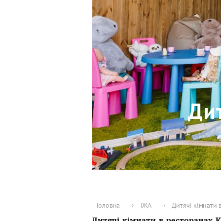
Дит
Головна
›
ЇЖА
›
Дитячі кімнати 
Дитячі кімнати в ресторанах 