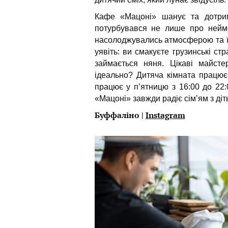
Кафе «Мацоні» шанує та дотриму
потурбувався не лише про неймо
насолоджувались атмосферою та їж
уявіть: ви смакуєте грузинські с
займається няня. Цікаві майст
ідеально? Дитяча кімната працює 
працює у п’ятницю з 16:00 до 22:
«Мацоні» завжди радіє сім’ям з діт
Буффаліно
|
Instagram