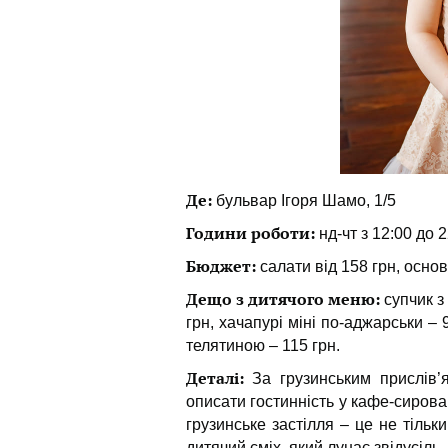
Де:
бульвар Ігоря Шамо, 1/5
Години роботи:
нд-чт з 12:00 до 2
Бюджет:
салати від 158 грн, основі
Дещо з дитячого меню:
супчик з 
грн, хачапурі міні по-аджарськи –
телятиною – 115 грн.
Деталі:
За грузинським прислів’
описати гостинність у кафе-сирова
грузинське застілля – це не тільк
дитячий сміх, який лунає звідусіль.