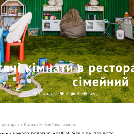
ячі кімнати в рестор
сімейний
2
0
02-04-2024
4812
в ресторанах Києва: сімейний відпочинок
Києва
шукала редакція PostEat. Якщо ви плануєте