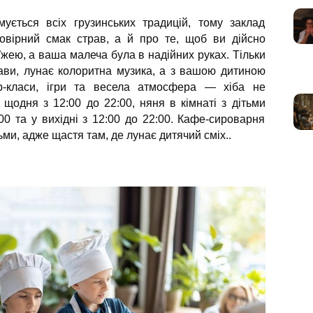
ється всіх грузинських традицій, тому заклад
вірний смак страв, а й про те, щоб ви дійсно
ею, а ваша малеча була в надійних руках. Тільки
трави, лунає колоритна музика, а з вашою дитиною
ер-класи, ігри та весела атмосфера — хіба не
щодня з 12:00 до 22:00, няня в кімнаті з дітьми
00 та у вихідні з 12:00 до 22:00. Кафе-сироварня
ьми, адже щастя там, де лунає дитячий сміх..