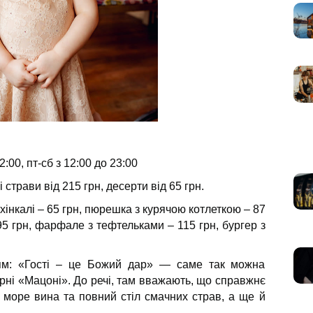
2:00, пт-сб з 12:00 до 23:00
 страви від 215 грн, десерти від 65 грн.
хінкалі – 65 грн, пюрешка з курячою котлеткою – 87
 95 грн, фарфале з тефтельками – 115 грн, бургер з
ям: «Гості – це Божий дар» — саме так можна
рні «Мацоні». До речі, там вважають, що справжнє
и море вина та повний стіл смачних страв, а ще й