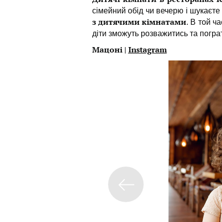
сімейний обід чи вечерю і шукаєте 
з дитячими кімнатами
. В той ч
діти зможуть розважитись та погра
Мацоні |
Instagram