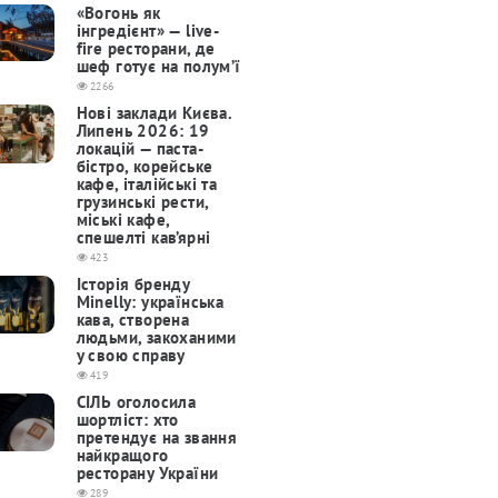
«Вогонь як
інгредієнт» — live-
fire ресторани, де
шеф готує на полум’ї
2266
Нові заклади Києва.
Липень 2026: 19
локацій — паста-
бістро, корейське
кафе, італійські та
грузинські рести,
міські кафе,
спешелті кав’ярні
423
Історія бренду
Minelly: українська
кава, створена
людьми, закоханими
у свою справу
419
СІЛЬ оголосила
шортліст: хто
претендує на звання
найкращого
ресторану України
289