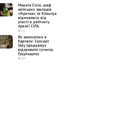
Микита Сілін, шеф
азійських закладів
«Зірочка» та Kitsunya
відмовився від
участі в рейтингу
премії СІЛЬ
251
Як закохатися в
Карпати: Concept
Stay продовжує
відкривати сучасну
Гуцульщину
239