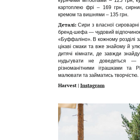
курячими мітболами – 125 грн, ку
картоплею фрі – 169 грн, сирник
кремом та вишнями – 135 грн.
Деталі:
Сири з власної сироварні 
бренд-шефа — чудовий відпочинок 
«Буффаліно». В кожному розділі за
цікаві смаки та вже знайому й улю
дитячі кімнати, де завжди знайду
нудьгувати не доведеться — 
різноманітними іграшками та Pl
малювати та займатись творчістю.
Harvest
|
Instagram