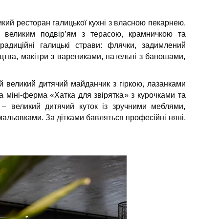
ий ресторан галицької кухні з власною пекарнею,
, великим подвір’ям з терасою, крамничкою та
радиційні галицькі страви: флячки, задимлений
цтва, макітри з варениками, пательні з баношами,
й великий дитячий майданчик з гіркою, лазанками
а міні-ферма «Хатка для звірятка» з курочками та
 – великий дитячий куток із зручними меблями,
альовками. За дітками бавляться професійні няні,