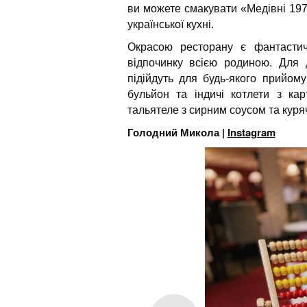
ви можете смакувати «Медівні 1979
української кухні.
Окрасою ресторану є фантастич
відпочинку всією родиною. Для д
підійдуть для будь-якого прийом
бульйон та індичі котлети з ка
тальятеле з сирним соусом та куря
Голодний Микола |
Instagram