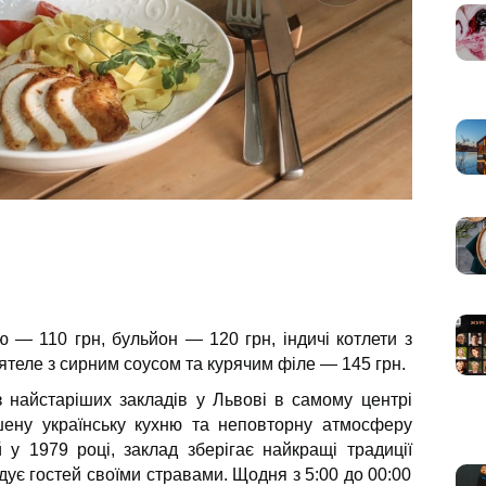
ю — 110 грн, бульйон — 120 грн, індичі котлети з
теле з сирним соусом та курячим філе — 145 грн.
найстаріших закладів у Львові в самому центрі
шену українську кухню та неповторну атмосферу
й у 1979 році, заклад зберігає найкращі традиції
дує гостей своїми стравами. Щодня з 5:00 до 00:00