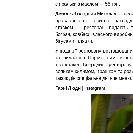
спіральки з маслом — 55 грн.
Деталі:
«Голодний Микола» — велик
броварнею на території закладу
ставком. В ресторані подають т
бограч, ковбаси власного виробни
бігусами, пляцки.
У подвір’ї ресторану розташовани
та гойдалкою. Поруч з ним сезонн
кізоньками. Всередині ресторану
великим килимом, іграшкам та розм
також діє спеціальне дитяче меню.
Гарні Люди |
Instagram