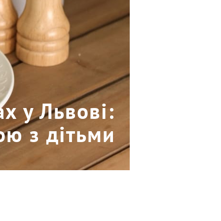
х у Львові:
ою з дітьми