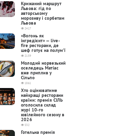
Крижаний маршрут
Львова: гід по
авторському
морозиву і сорбетам
Львова
2417
«Вогонь як
інгредієнт» — live-
fire ресторани, де
шеф готує на полум’ї
2159
Молодий норвезький
оселедець Матіас
вже приплив у
Сільпо
1861
Хто оцінюватиме
найкращі ресторани
країни: премія СІЛЬ
оголосила склад
журі 10-го
ювілейного сезону в
2026
532
Готельна премія