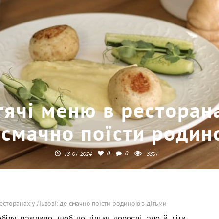
ячі меню в ресторана
 смачно поїсти родин
0
0
18-07-2024
3807
есторанах у Львові: де смачно поїсти родиною з дітьми
іду, важливо, щоб не тільки дорослі, але й діти