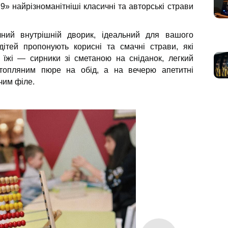
» найрізноманітніші класичні та авторські страви
ний внутрішній дворик, ідеальний для вашого
ітей пропонують корисні та смачні страви, які
у їжі — сирники зі сметаною на сніданок, легкий
ртопляним пюре на обід, а на вечерю апетитні
чим філе.