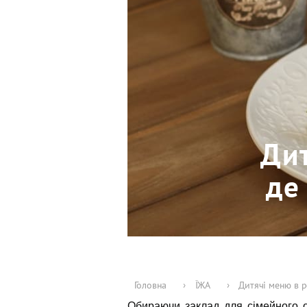
Дит
де
Головна
›
ЇЖА
›
Дитячі меню в р
Обираючи заклад для сімейного об