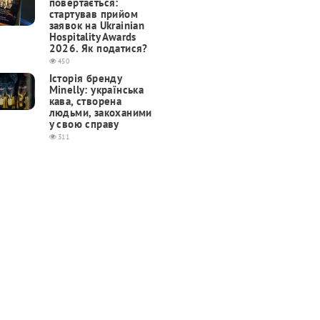
повертається:
cтартував прийом
заявок на Ukrainian
Hospitality Awards
2026. Як податися?
450
Історія бренду
Minelly: українська
кава, створена
людьми, закоханими
у свою справу
311