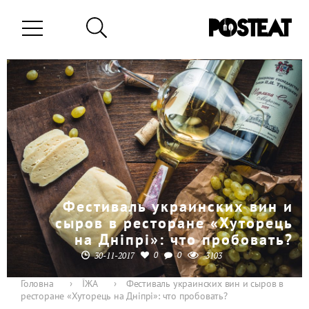
Фестиваль украинских вин и
сыров в ресторане «Хуторець
на Дніпрі»: что пробовать?
0
0
30-11-2017
3103
Головна
›
ЇЖА
›
Фестиваль украинских вин и сыров в
ресторане «Хуторець на Дніпрі»: что пробовать?