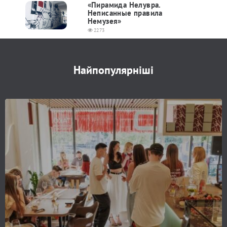
«Пирамида Нелувра.
Неписанные правила
Немузея»
2273
Найпопулярніші