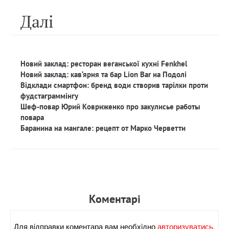
Далi
Новий заклад: ресторан веганської кухні Fenkhel
Новий заклад: кав‘ярня та бар Lion Bar на Подолі
Відклади смартфон: бренд води створив тарілки проти
фудстаграммінгу
Шеф-повар Юрий Ковриженко про закулисье работы
повара
Баранина на мангале: рецепт от Марко Черветти
Коментарi
Для вiдправки коментара вам необхiдно
авторизуватись.