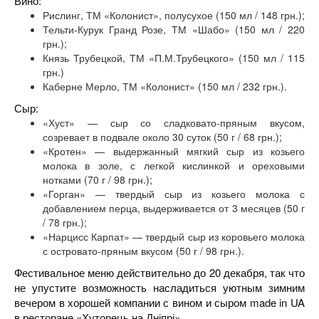
Вино:
Рислинг, ТМ «Колонист», полусухое (150 мл / 148 грн.);
Тельти-Курук Гранд Розе, ТМ «Шабо» (150 мл / 220
грн.);
Князь Трубецкой, ТМ «П.М.Трубецкого» (150 мл / 115
грн.)
Каберне Мерло, ТМ «Колонист» (150 мл / 232 грн.).
Сыр:
«Хуст» — сыр со сладковато-пряным вкусом,
созревает в подвале около 30 суток (50 г / 68 грн.);
«Кротен» — выдержанный мягкий сыр из козьего
молока в золе, с легкой кислинкой и ореховыми
нотками (70 г / 98 грн.);
«Горган» — твердый сыр из козьего молока с
добавлением перца, выдерживается от 3 месяцев (50 г
/ 78 грн.);
«Нарцисс Карпат» — твердый сыр из коровьего молока
с островато-пряным вкусом (50 г / 98 грн.).
Фестивальное меню действительно до 20 декабря, так что
не упустите возможность насладиться уютным зимним
вечером в хорошей компании с вином и сыром made in UA
в ресторане «Хуторець на Дніпрі».