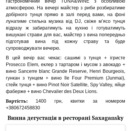
гастрономічний вечір TUNA&WINE з особливою
атмосферою. На вечері майстер з риби розбиратиме
добірного тунця прямо в залі перед вами, на фоні
лунатиме стильна музика від DJ, свіже м’ясо тунця
відразу ж забиратимуть на кухню і готуватимуть
вишукані страви для вас, майстер з вина попередньо
підготував вина під кожну страву та буде
супроводжувати вечерю.
В цей вечір вас чекає: сашимі з тунця + ігристе
Prosecco Elem, еклер з тартаром і мусом з авокадо +
вино Sancerre blanc Grande Reserve, Henri Bourgeois,
гункан з тунцем + вино Ile Four Premium (Junmai),
стейк тунця + вино Pinot Noir Satellite, Spy Valley, яйце
фаберже + вино Chevalier des Deux Lions.⠀
Вартість:
1400 грн, квитки за номером
+380672458830
Винна дегустація в ресторані Saxagansky