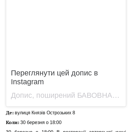
Переглянути цей допис в
Instagram
Допис, поширений БАВОВНА — авторська кухня на відкритому полумʼї (@bavovna.rest)
Де:
вулиця Князів Острозьких 8
Коли:
30 березня о 18:00