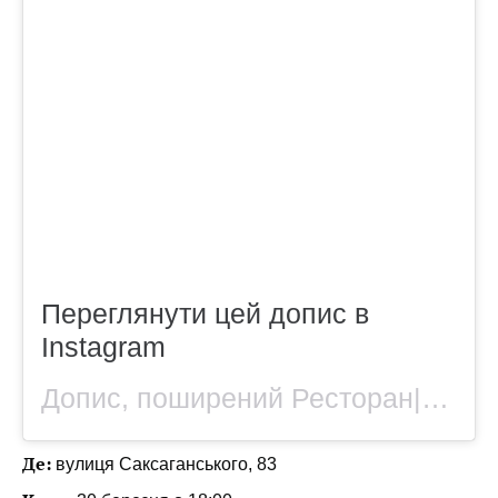
Переглянути цей допис в
Instagram
Допис, поширений Ресторан|Wine bar|Кондитерська (@saxagansky_rest)
Де:
вулиця Саксаганського, 83