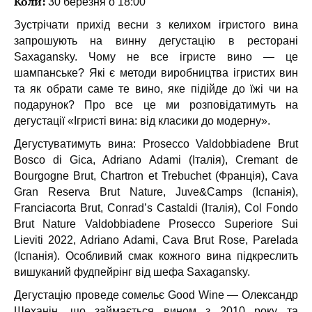
Коли:
30 березня о 18:00
Зустрічати прихід весни з келихом ігристого вина
запрошують на винну дегустацію в ресторані
Saxagansky. Чому не все ігристе вино — це
шампанське? Які є методи виробництва ігристих вин
та як обрати саме те вино, яке підійде до їжі чи на
подарунок? Про все це ми розповідатимуть на
дегустації «Ігристі вина: від класики до модерну».
Дегустуватимуть вина: Prosecco Valdobbiadene Brut
Bosco di Gica, Adriano Adami (Італія), Cremant de
Bourgogne Brut, Chartron et Trebuchet (Франція), Cava
Gran Reserva Brut Nature, Juve&Camps (Іспанія),
Franciacorta Brut, Conrad’s Castaldi (Італія), Col Fondo
Brut Nature Valdobbiadene Prosecco Superiore Sui
Lieviti 2022, Adriano Adami, Cava Brut Rose, Parelada
(Іспанія). Особливий смак кожного вина підкреслить
вишуканий фудпейрінг від шефа Saxagansky.
Дегустацію проведе сомельє Good Wine — Олександр
Шеханін, що займається вином з 2010 року та