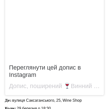
Переглянути цей допис в
Instagram
Допис, поширений
Винний бутик «WINE shop» (@wineshop.kyiv)
Де:
вулиця Саксаганського, 25, Wine Shop
Коли:
29 березня о 18:30