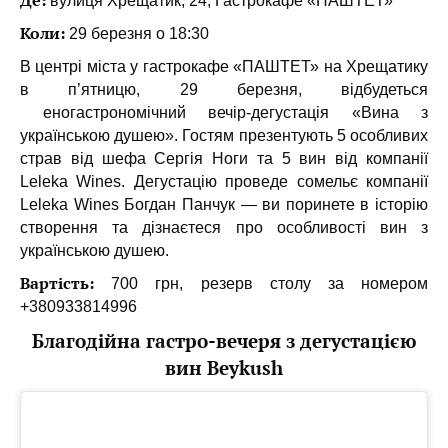
Де:
вулиця Хрещатик, 24, Гастрокафе «ПАШТЕТ»
Коли:
29 березня о 18:30
В центрі міста у гастрокафе «ПАШТЕТ» на Хрещатику
в п’ятницю, 29 березня, відбудеться
еногастрономічний вечір-дегустація «Вина з
українською душею». Гостям презентують 5 особливих
страв від шефа Сергія Ноги та 5 вин від компанії
Leleka Wines. Дегустацію проведе сомельє компанії
Leleka Wines Богдан Панчук — ви поринете в історію
створення та дізнаєтеся про особливості вин з
українською душею.
Вартість:
700 грн, резерв столу за номером
+380933814996
Благодійна гастро-вечеря з дегустацією
вин Beykush