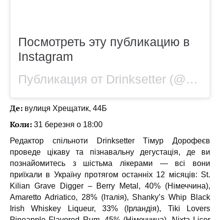
Посмотреть эту публикацию в
Instagram
Публикация от Drinksetter (@drinksetterua)
Де:
вулиця Хрещатик, 44Б
Коли:
31 березня о 18:00
Редактор спільноти Drinksetter Тімур Дорофеєв
проведе цікаву та пізнавальну дегустація, де ви
познайомитесь з шістьма лікерами — всі вони
приїхали в Україну протягом останніх 12 місяців: St.
Kilian Grave Digger – Berry Metal, 40% (Німеччина),
Amaretto Adriatico, 28% (Італія), Shanky’s Whip Black
Irish Whiskey Liqueur, 33% (Ірландія), Tiki Lovers
Pineapple Flavored Rum, 45% (Німеччина), Nixta Licor