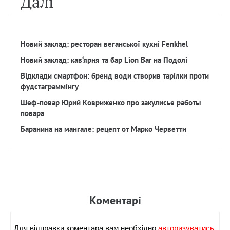
Далi
Новий заклад: ресторан веганської кухні Fenkhel
Новий заклад: кав‘ярня та бар Lion Bar на Подолі
Відклади смартфон: бренд води створив тарілки проти
фудстаграммінгу
Шеф-повар Юрий Ковриженко про закулисье работы
повара
Баранина на мангале: рецепт от Марко Черветти
Коментарi
Для вiдправки коментара вам необхiдно
авторизуватись.