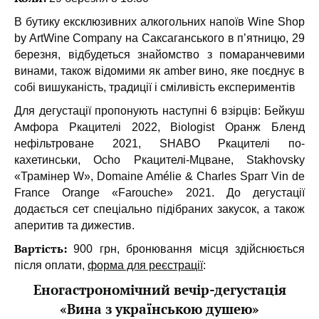
В бутику ексклюзивних алкогольних напоїв Wine Shop
by ArtWine Company на Саксаганського в п’ятницю, 29
березня, відбудеться знайомство з помаранчевими
винами, також відомими як amber вино, яке поєднує в
собі вишуканість, традиції і сміливість експериментів
Для дегустації пропонують наступні 6 взірців: Бейкуш
Амфора Ркацителі 2022, Biologist Оранж Бленд
нефільтроване 2021, SHABО Ркацителі по-
кахетинськи, Ocho Ркацителі-Мцване, Stakhovsky
«Трамінер W», Domaine Amélie & Charles Sparr Vin de
France Orange «Farouche» 2021. До дегустації
додається сет спеціально підібраних закусок, а також
аперитив та дижестив.
Вартість:
900 грн, бронювання місця здійснюється
після оплати,
форма для реєстрації
:
Еногастрономічний вечір-дегустація
«Вина з українською душею»