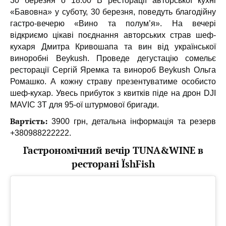
30 березня о 18:00 В ресторації авторської кухні
«Бавовна» у суботу, 30 березня, поведуть благодійну
гастро-вечерю «Вино та полум’я». На вечері
відкриємо цікаві поєднання авторських страв шеф-
кухаря Дмитра Кривошапа та вин від української
виноробні Beykush. Проведе дегустацію сомельє
ресторації Сергій Яремка та винороб Beykush Ольга
Ромашко. А кожну страву презентуватиме особисто
шеф-кухар. Увесь прибуток з квитків піде на дрон DJI
MAVIC 3T для 95-ої штурмової бригади.
Вартість:
3900 грн, детальна інформація та резерв
+380988222222.
Гастрономічний вечір TUNA&WINE в
ресторані ЇshFish