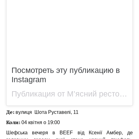
Посмотреть эту публикацию в
Instagram
Публикация от М’ясний ресторан BEEF (@beefmeatandwine)
Де:
вулиця Шота Руставелі, 11
Коли:
04 квітня о 19:00
Шефська вечеря в BEEF від Ксенії Амбер, де