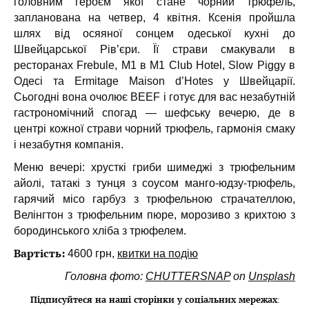
головним героєм якої стане чорний трюфель,
запланована на четвер, 4 квітня. Ксенія пройшла
шлях від осяяної сонцем одеської кухні до
Швейцарської Рів’єри. Її страви смакували в
ресторанах Frebule, М1 в M1 Club Hotel, Slow Piggy в
Одесі та Ermitage Maison d’Hotes у Швейцарії.
Сьогодні вона очолює BEEF і готує для вас незабутній
гастрономічний спогад — шефську вечерю, де в
центрі кожної страви чорний трюфель, гармонія смаку
і незабутня компанія.
Меню вечері: хрусткі гриби шимеджі з трюфельним
айолі, татакі з тунця з соусом манго-юдзу-трюфель,
гарячий місо гарбуз з трюфельною страчателлою,
Велінгтон з трюфельним пюре, морозиво з крихтою з
бородинського хліба з трюфелем.
Вартість:
4600 грн,
квитки на подію
Головна фото:
CHUTTERSNAP
on
Unsplash
Підписуйтеся на наші сторінки у соціальних мережах
: