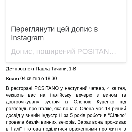
Переглянути цей допис в
Instagram
Допис, поширений POSITANO (@positano.ua)
Де:
проспект Павла Тичини, 1-В
Коли:
04 квітня о 18:30
В ресторані POSITANO у наступний четвер, 4 квітня,
чекають вас на італійську вечерю з вином та
довгоочікувану зустріч із Оленою Куценко під
розповідь про Італію, яка вона є. Олена має 14-річний
досвід у винній індустрії і за 5 років роботи в “Сільпо”
провела безліч винних вечорів. Зараз вона проживає
в Італії і готова поділитися враженнями про життя в