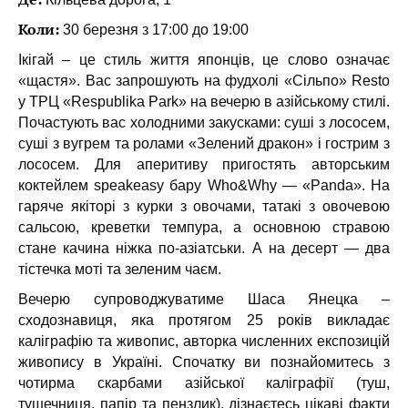
Коли:
30 березня з 17:00 до 19:00
Ікігай – це стиль життя японців, це слово означає
«щастя». Вас запрошують на фудхолі «Сільпо» Resto
у ТРЦ «Respublika Park» на вечерю в азійському стилі.
Почастують вас холодними закусками: суші з лососем,
суші з вугрем та ролами «Зелений дракон» і гострим з
лососем. Для аперитиву пригостять авторським
коктейлем speakeasy бару Who&Why — «Panda». На
гаряче якіторі з курки з овочами, татакі з овочевою
сальсою, креветки темпура, а основною стравою
стане качина ніжка по-азіатськи. А на десерт — два
тістечка моті та зеленим чаєм.
Вечерю супроводжуватиме Шаса Янецка –
сходознавиця, яка протягом 25 років викладає
каліграфію та живопис, авторка численних експозицій
живопису в Україні. Спочатку ви познайомитесь з
чотирма скарбами азійської каліграфії (туш,
тушечниця, папір та пензлик), дізнаєтесь цікаві факти