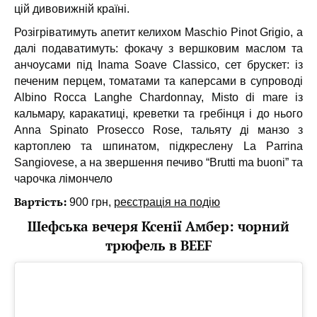
цій дивовижній країні.
Розігріватимуть апетит келихом Maschio Pinot Grigio, а
далі подаватимуть: фокачу з вершковим маслом та
анчоусами під Inama Soave Classico, сет брускет: із
печеним перцем, томатами та каперсами в супроводі
Albino Rocca Langhe Chardonnay, Misto di mare із
кальмару, каракатиці, креветки та гребінця і до нього
Anna Spinato Prosecco Rose, тальяту ді манзо з
картоплею та шпинатом, підкреслену La Parrina
Sangiovese, а на звершення печиво “Brutti ma buoni” та
чарочка лімончело
Вартість:
900 грн,
реєстрація на подію
Шефська вечеря Ксенії Амбер: чорний
трюфель в BEEF