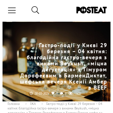
Гастро-події у Києві 29
березня – 04 квітня:
благодійна гастро-вечеря з
винами Beykush, «міцна
дегустація» з Тімуром
Дорофеєвим в БарменДиктат,
шефська вечеря Ксенії Амбер
в BEEF
0
0
28-03-2024
1438
Головна
›
ЇЖА
›
Гастро-події у Києві 29 березня – 04
квітня: благодійна гастро-вечеря з винами Beykush, «міцна
дегустація» з Тімуром Дорофеєвим в БарменДиктат, шефська