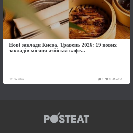
Нові заклади Києва. Травень 2026: 19 нових
закладів місяця азійські кафе...
12-06-2026
0
0
4233