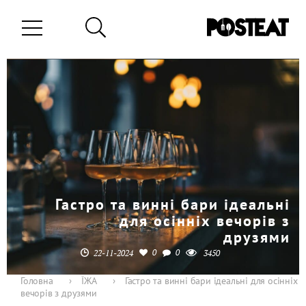
Гастро та винні бари ідеальні
для осінніх вечорів з
друзями
0
0
22-11-2024
3450
Головна
›
ЇЖА
›
Гастро та винні бари ідеальні для осінніх
вечорів з друзями