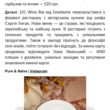
гарбузом та ягням — 520 грн.
Деталі:
101 Wine Bar від Goodwine перезапустився у
форматі ресторану з авторською кухнею від шефа
Сергія Хегая. Нове меню — це страви, які поєднують
європейську та азійську кухні. В ресторані готують з
сезонних продуктів та працюють з унікальними
продуктами. Також в закладі прагнуть до флософії
zero waste, тобто готувати без відходів. За винну карту
продовжує відповідати Зорік Уманський — 4000
пляшок з goodwine, унікальні знахідки та регулярне
оновлення винної карти.
Pure & Naive |
Instagram