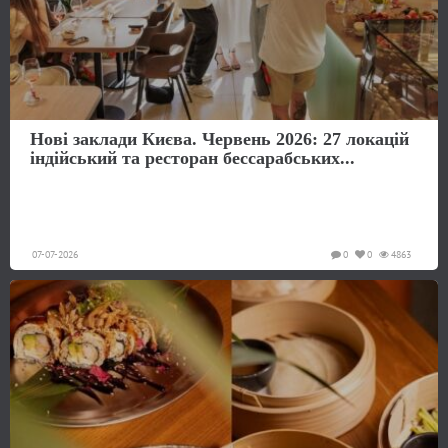
Нові заклади Києва. Червень 2026: 27 локацій
індійський та ресторан бессарабських...
07-07-2026
0
0
4863