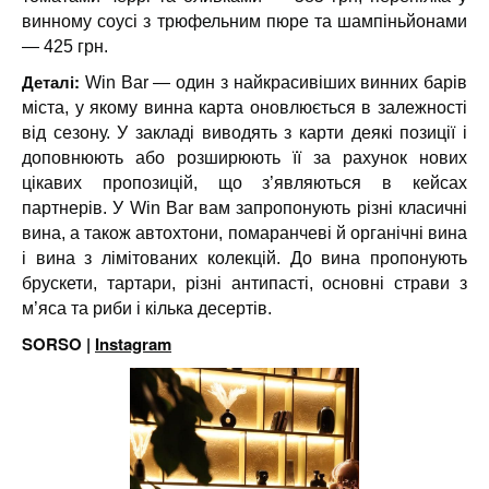
винному соусі з трюфельним пюре та шампіньйонами
— 425 грн.
Деталі:
Win Bar — один з найкрасивіших винних барів
міста, у якому винна карта оновлюється в залежності
від сезону. У закладі виводять з карти деякі позиції і
доповнюють або розширюють її за рахунок нових
цікавих пропозицій, що з’являються в кейсах
партнерів. У Win Bar вам запропонують різні класичні
вина, а також автохтони, помаранчеві й органічні вина
і вина з лімітованих колекцій. До вина пропонують
брускети, тартари, різні антипасті, основні страви з
м’яса та риби і кілька десертів.
SORSO |
Instagram