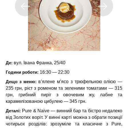
Де:
вул. Івана Франка, 25/40
Години роботи:
16:30 — 22:30
Дещо з меню:
вʼялене мʼясо з трюфельною олією —
235 грн, рієт з роменом та зеленими томатами — 315
грн, грибний пиріг з овочевим жу, лабне та
карамелізованою цибулею — 345 грн.
Деталі:
Pure & Naive — винний бар та бістро недалеко
від Золотих воріт. У винні карті можна з обрати позиції
чотирьох розділів: зрозуміле та класичне з Pure,