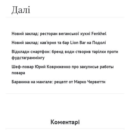
Далi
Новий заклад: ресторан веганської кухні Fenkhel
Новий заклад: кав‘ярня та бар Lion Bar на Подолі
Відклади смартфон: бренд води створив тарілки проти
фудстаграммінгу
Шеф-повар Юрий Ковриженко про закулисье работы
повара
Баранина на мангале: рецепт от Марко Черветти
Коментарi