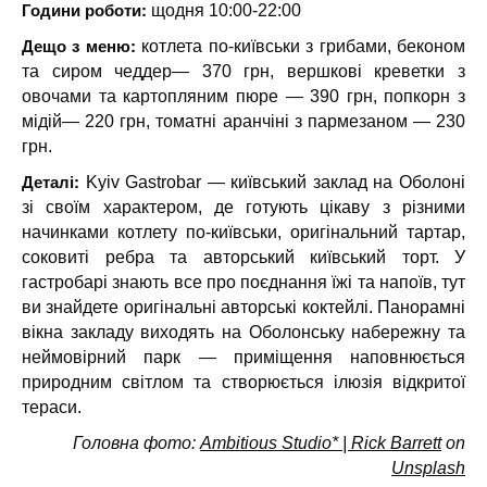
Години роботи:
щодня 10:00-22:00
Дещо з меню:
котлета по-київськи з грибами, беконом
та сиром чеддер— 370 грн, вершкові креветки з
овочами та картопляним пюре — 390 грн, попкорн з
мідій— 220 грн, томатні аранчіні з пармезаном — 230
грн.
Деталі:
Kyiv Gastrobar — київський заклад на Оболоні
зі своїм характером, де готують цікаву з різними
начинками котлету по-київськи, оригінальний тартар,
соковиті ребра та авторський київський торт. У
гастробарі знають все про поєднання їжі та напоїв, тут
ви знайдете оригінальні авторські коктейлі. Панорамні
вікна закладу виходять на Оболонську набережну та
неймовірний парк — приміщення наповнюється
природним світлом та створюється ілюзія відкритої
тераси.
Головна фото:
Ambitious Studio* | Rick Barrett
on
Unsplash