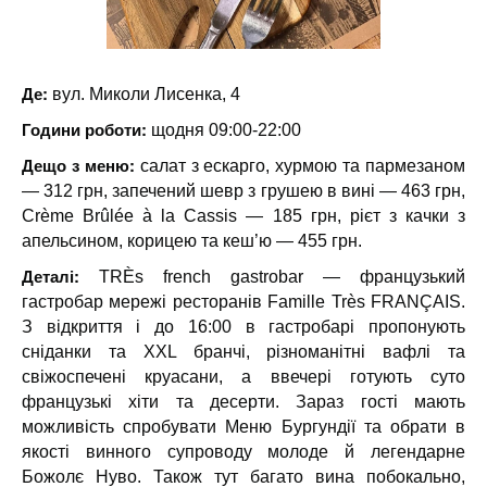
Де:
вул. Миколи Лисенка, 4
Години роботи:
щодня 09:00-22:00
Дещо з меню:
салат з ескарго, хурмою та пармезаном
— 312 грн, запечений шевр з грушею в вині — 463 грн,
Crème Brûlée à la Cassis — 185 грн, рієт з качки з
апельсином, корицею та кеш’ю — 455 грн.
Деталі:
TRÈs french gastrobar — французький
гастробар мережі ресторанів Famille Très FRANÇAIS.
З відкриття і до 16:00 в гастробарі пропонують
сніданки та XXL бранчі, різноманітні вафлі та
свіжоспечені круасани, а ввечері готують суто
французькі хіти та десерти. Зараз гості мають
можливість спробувати Меню Бургундії та обрати в
якості винного супроводу молоде й легендарне
Божолє Нуво. Також тут багато вина побокально,