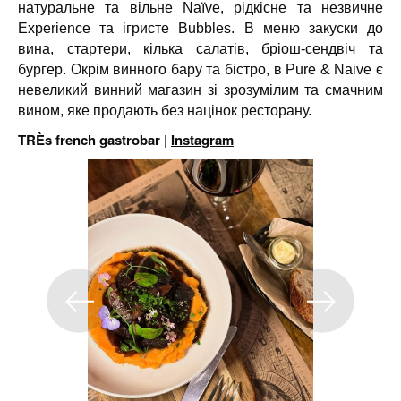
натуральне та вільне Naïve, рідкісне та незвичне
Experience та ігристе Bubbles. В меню закуски до
вина, стартери, кілька салатів, бріош-сендвіч та
бургер. Окрім винного бару та бістро, в Pure & Naive є
невеликий винний магазин зі зрозумілим та смачним
вином, яке продають без націнок ресторану.
TRÈs french gastrobar |
Instagram