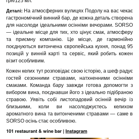
грн/125 мл.
Деталі:
На атмосферних вулицях Подолу на вас чекає
гастрономічний винний бар, де кожна деталь створена
для насолоди ідеальними осінніми вечорами. SORSO
— ідеальне місце для тих, хто цінує смак, атмосферу
та приємну компанію. Це місце, де гармонійно
поєднуються витончена європейська кухня, понад 95
позицій у винній карті та сервіс, який робить кожен
візит особливим.
Кожен келих тут розповідає свою історію, а шеф радує
гостей сезонними стравами, натхненними осінніми
смаками. Команда бару завжди готова допомогти з
вибором вина, поєднавши його з ідеально підібраною
стравою. Уявіть собі листопадовий осінній вечір із
близькими, коли ви насолоджуєтесь келихом
ароматного вина та витонченими стравами — саме в
SORSO осінь стає особливою.
101 restaurant & wine bar |
Instagram