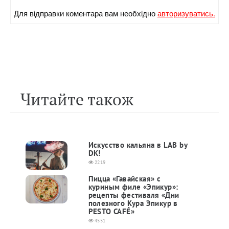
Для вiдправки коментара вам необхiдно
авторизуватись.
Читайте також
Искусство кальяна в LAB by
DK!
2219
Пицца «Гавайская» с
куриным филе «Эпикур»:
рецепты фестиваля «Дни
полезного Кура Эпикур в
PESTO CAFÉ»
4551