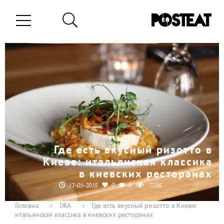
Где есть вкусный ризотто в
Киеве: итальянская классика
в киевских ресторанах
0
0
12-05-2018
7736
Головна
›
ЇЖА
›
Где есть вкусный ризотто в Киеве:
итальянская классика в киевских ресторанах