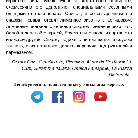
игристого вина. Меню Piccolino достаточно обширное,
ежемесячно его дополняют специальными сезонными
блюдами от шеф-повара. Сейчас, в сезон артишоков и
спаржи, повара готовят лимонное ризотто с артишоком,
лимонные лингвини с зеленой спаржей, зеленое ризотто с
белой и зеленой спаржей, брускетты с пюре из артишока
и многое другое. Спаржу подают с яйцом пашот и соусом
тоннато, а из артишока делают карпаччо под рукколой и
пармезаном.
Фото: Coin, Стейкхаус, Piccolino, Almondo Restaurant &
Club, Guramma Italiana, Osteria Pantagruel, La Piazza
Ristorante,
Підписуйтеся на наші сторінки у соціальних мережах
: