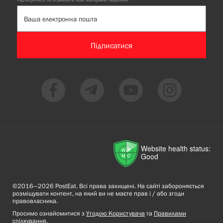
Підписатися
Website health status:
Good
©2016—2026 PostEat. Всі права захищені. На сайті забороняється
розміщувати контент, на який ви не маєте прав і / або згоди
правовласника.
Просимо ознайомитися з
Угодою Користувача
та
Правилами
спілкування
.