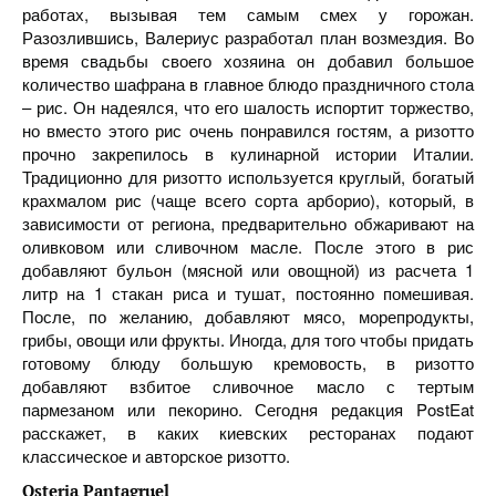
работах, вызывая тем самым смех у горожан.
Разозлившись, Валериус разработал план возмездия. Во
время свадьбы своего хозяина он добавил большое
количество шафрана в главное блюдо праздничного стола
– рис. Он надеялся, что его шалость испортит торжество,
но вместо этого рис очень понравился гостям, а ризотто
прочно закрепилось в кулинарной истории Италии.
Традиционно для ризотто используется круглый, богатый
крахмалом рис (чаще всего сорта арборио), который, в
зависимости от региона, предварительно обжаривают на
оливковом или сливочном масле. После этого в рис
добавляют бульон (мясной или овощной) из расчета 1
литр на 1 стакан риса и тушат, постоянно помешивая.
После, по желанию, добавляют мясо, морепродукты,
грибы, овощи или фрукты. Иногда, для того чтобы придать
готовому блюду большую кремовость, в ризотто
добавляют взбитое сливочное масло с тертым
пармезаном или пекорино. Сегодня редакция PostEat
расскажет, в каких киевских ресторанах подают
классическое и авторское ризотто.
Osteria Pantagruel