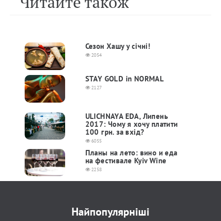
Читайте також
Сезон Хашу у січні!
2054
STAY GOLD in NORMAL
2127
ULICHNAYA EDA, Липень
2017: Чому я хочу платити
100 грн. за вхід?
6055
Планы на лето: вино и еда
на фестивале Kyiv Wine
2258
Найпопулярніші