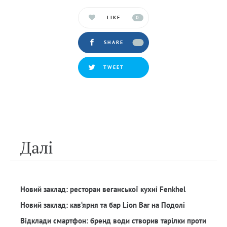
LIKE
0
SHARE
TWEET
Далi
Новий заклад: ресторан веганської кухні Fenkhel
Новий заклад: кав‘ярня та бар Lion Bar на Подолі
Відклади смартфон: бренд води створив тарілки проти