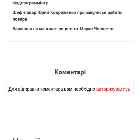
фудстаграммінгу
Шеф-повар Юрий Ковриженко про закулисье работы
повара
Баранина на мангале: рецепт от Марко Черветти
Коментарi
Для вiдправки коментара вам необхiдно
авторизуватись.