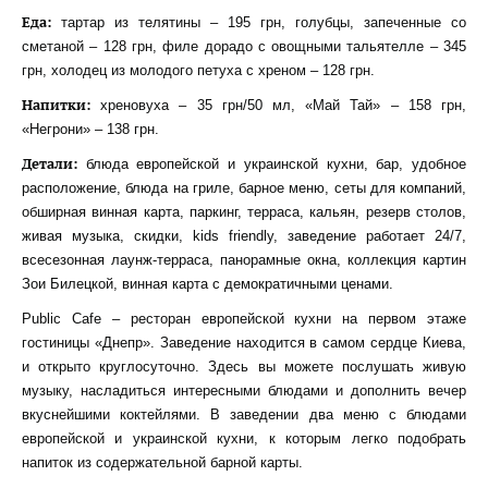
Еда:
тартар из телятины – 195 грн, голубцы, запеченные со
сметаной – 128 грн, филе дорадо с овощными тальятелле – 345
грн, холодец из молодого петуха с хреном – 128 грн.
Напитки:
хреновуха – 35 грн/50 мл, «Май Тай» – 158 грн,
«Негрони» – 138 грн.
Детали:
блюда европейской и украинской кухни, бар, удобное
расположение, блюда на гриле, барное меню, сеты для компаний,
обширная винная карта, паркинг, терраса, кальян, резерв столов,
живая музыка, скидки, kids friendly, заведение работает 24/7,
всесезонная лаунж-терраса, панорамные окна, коллекция картин
Зои Билецкой, винная карта с демократичными ценами.
Public Cafe – ресторан европейской кухни на первом этаже
гостиницы «Днепр». Заведение находится в самом сердце Киева,
и открыто круглосуточно. Здесь вы можете послушать живую
музыку, насладиться интересными блюдами и дополнить вечер
вкуснейшими коктейлями. В заведении два меню с блюдами
европейской и украинской кухни, к которым легко подобрать
напиток из содержательной барной карты.