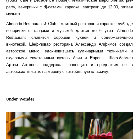
(Touch Café и Decadence House), тематические мероприятия, pre-
party, вечеринки с dj-сетами, караоке, завтраки до 12:00, живая
музыка.
Almondo Restaurant & Club – элитный ресторан и караоке-клуб, где
вечеринки с танцами и музыкой длятся до 6 утра. Almondo
Restaurant славится хорошей кухней и содержательной
винотекой. Шеф-повар ресторана Александр Алфимов создал
авторское меню, вдохновившись кулинарными техниками и
вкусовыми сочетаниями кухонь Азии и Европы. Шеф-бармен
Артем Антонов поддержал концепцию и продолжил ее в
авторских твистах на мировую коктейльную классику.
Under Wonder