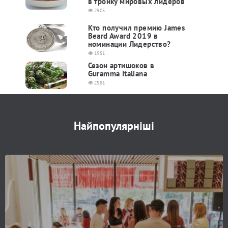
в тройку мировых лидеров
2905
Кто получил премию James
Beard Award 2019 в
номинации Лидерство?
1951
Сезон артишоков в
Guramma Italiana
2581
Найпопулярніші