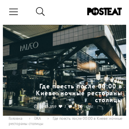
Где поесть после 00:00 в
Киеве: ночные рестораны
столицы
1
0
20-02-2019
6391
Головна
›
ЇЖА
›
Где поесть после 00:00 в Киеве: ночные
рестораны столицы