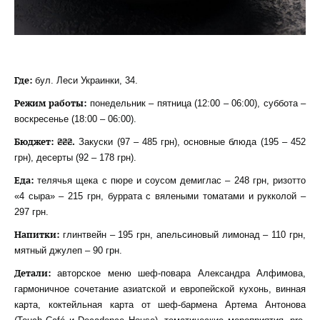
Где:
бул. Леси Украинки, 34.
Режим работы:
понедельник – пятница (12:00 – 06:00), суббота –
воскресенье (18:00 – 06:00).
Бюджет: ₴₴₴.
Закуски (97 – 485 грн), основные блюда (195 – 452
грн), десерты (92 – 178 грн).
Еда:
телячья щека с пюре и соусом демиглас – 248 грн, ризотто
«4 сыра» – 215 грн, буррата с вялеными томатами и рукколой –
297 грн.
Напитки:
глинтвейн – 195 грн, апельсиновый лимонад – 110 грн,
мятный джулеп – 90 грн.
Детали:
авторское меню шеф-повара Александра Алфимова,
гармоничное сочетание азиатской и европейской кухонь, винная
карта, коктейльная карта от шеф-бармена Артема Антонова