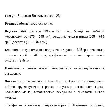
Где:
ул. Большая Васильковская, 23а.
Режим работы:
круглосуточно.
Бюджет: ₴₴₴.
Салаты (195 – 685 грн), блюда из рыбы и
морепродуктов (175 – 545 грн), блюда из мяса и птицы (165 – 873
грн), десерты (95 – 1460 грн).
Еда:
салат с тунцом и тапенадом из анчоусов – 345 грн, дим-самы
с мясом краба – 415 грн, трюфельное ризотто с крем-сыром
рикотта – 275 грн.
Напитки:
с меню можно ознакомиться непосредственно в
заведении.
Детали:
сеть ресторанов «Наша Карта» Николая Тищенко, multi-
cuisine, круглосуточно, караоке, лануж-бар, коктейльная карта,
кальянное меню, тематические вечеринки с dj-сетами, живая
музыка.
«Сейф» — известный лануж-ресторан с 18-летней историей,