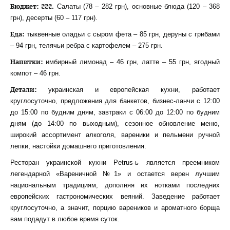
Бюджет: ₴₴₴.
Салаты (78 – 282 грн), основные блюда (120 – 368
грн), десерты (60 – 117 грн).
Еда:
тыквенные оладьи с сыром фета – 85 грн, деруны с грибами
– 94 грн, телячьи ребра с картофелем – 275 грн.
Напитки:
имбирный лимонад – 46 грн, латте – 55 грн, ягодный
компот – 46 грн.
Детали:
украинская и европейская кухни, работает
круглосуточно, предложения для банкетов, бизнес-ланчи с 12:00
до 15:00 по будним дням, завтраки с 06:00 до 12:00 по будним
дням (до 14:00 по выходным), сезонное обновление меню,
широкий ассортимент алкоголя, вареники и пельмени ручной
лепки, настойки домашнего приготовления.
Ресторан украинской кухни Petrus-ь является преемником
легендарной «Вареничной №1» и остается верен лучшим
национальным традициям, дополняя их нотками последних
европейских гастрономических веяний. Заведение работает
круглосуточно, а значит, порцию вареников и ароматного борща
вам подадут в любое время суток.