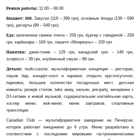
Режим работы:
11:00 – 06:00.
Бюджет: ₴₴₴.
Закуски (119 – 399 грн), основные блюда (139 – 699
грн), десерты (99 – 549 грн).
Еда:
запеченное свиное плечо – 259 грн, бургер с говядиной – 259
грн, карбонара – 169 грн, пашете «Монреаль» – 159 грн.
Напитки:
джин-тоник – 129 грн, канадский грог – 149 грн,
эспрессо – 39 грн, клубничный смузи – 89 грн.
Детали:
multi-cuisine, мультиформатная концепция – ресторан,
лаунж бар, концерт-холл и караоке; открыто круглосуточно,
парковка, большое количество посадочных мест, детская
комната, резерв столов, take away, кальян, pre-party, вечеринки с
DJ-сетами и живой музыкой, содержательная коктейльная карта,
хоспер меню, wok-меню, меню завтраков, спортивные
трансляции.
Canadian Club — мультиформатное заведение на Печерске,
которое работает ежедневно до 6 утра. Меню разработано в
соответствии с последними мировыми гастрономическими