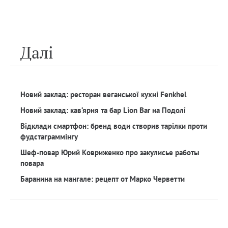
Далi
Новий заклад: ресторан веганської кухні Fenkhel
Новий заклад: кав‘ярня та бар Lion Bar на Подолі
Відклади смартфон: бренд води створив тарілки проти
фудстаграммінгу
Шеф-повар Юрий Ковриженко про закулисье работы
повара
Баранина на мангале: рецепт от Марко Черветти