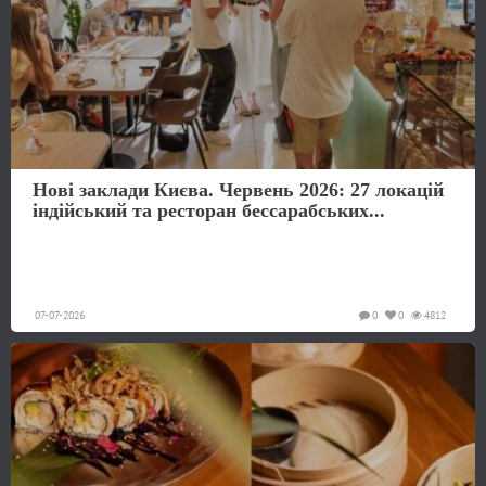
Нові заклади Києва. Червень 2026: 27 локацій
індійський та ресторан бессарабських...
07-07-2026
0
0
4812