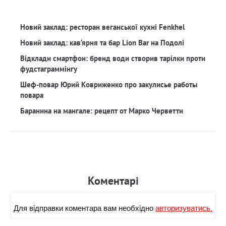
Новий заклад: ресторан веганської кухні Fenkhel
Новий заклад: кав‘ярня та бар Lion Bar на Подолі
Відклади смартфон: бренд води створив тарілки проти
фудстаграммінгу
Шеф-повар Юрий Ковриженко про закулисье работы
повара
Баранина на мангале: рецепт от Марко Черветти
Коментарi
Для вiдправки коментара вам необхiдно
авторизуватись.