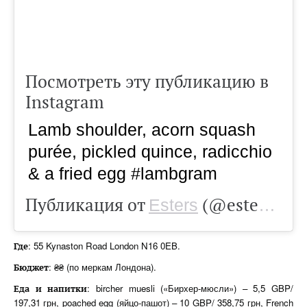
Посмотреть эту публикацию в
Instagram
Lamb shoulder, acorn squash
purée, pickled quince, radicchio
& a fried egg #lambgram
Публикация от
(@estersn16)
Esters
: 55 Kynaston Road London N16 0EB.
Где
: ₴₴ (по меркам Лондона).
Бюджет
: bircher muesli («Бирхер-мюсли») – 5,5 GBP/
Еда
и
напитки
197,31 грн, poached egg (яйцо-пашот) – 10 GBP/ 358,75 грн, French