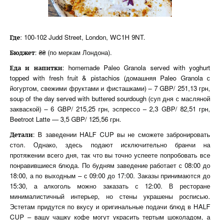
: 100-102 Judd Street, London, WC1H 9NT.
Где
: ₴₴ (по меркам Лондона).
Бюджет
: homemade Paleo Granola served with yoghurt
Еда
и
напитки
topped with fresh fruit & pistachios (домашняя Paleo Granola с
йогуртом, свежими фруктами и фисташками) – 7 GBP/ 251,13 грн,
soup of the day served with buttered sourdough (суп дня с масляной
закваской) – 6 GBP/ 215,25 грн, эспрессо – 2,3 GBP/ 82,51 грн,
Beetroot Latte — 3,5 GBP/ 125,56 грн.
: В заведении HALF CUP вы не сможете забронировать
Детали
стол. Однако, здесь подают исключительно бранчи на
протяжении всего дня, так что вы точно успеете попробовать все
понравившиеся блюда. По будням заведение работает с 08:00 до
18:00, а по выходным – с 09:00 до 17:00. Заказы принимаются до
15:30, а алкоголь можно заказать с 12:00. В ресторане
минималистичный интерьер, но стены украшены росписью.
Эстетам придутся по вкусу и оригинальные подачи блюд в HALF
CUP – вашу чашку кофе могут украсить тертым шоколадом, а