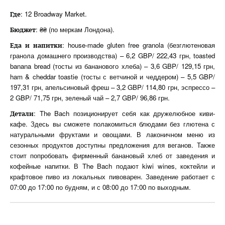
: 12 Broadway Market.
Где
: ₴₴ (по меркам Лондона).
Бюджет
: house-made gluten free granola (безглютеновая
Еда
и
напитки
гранола домашнего производства) – 6,2 GBP/ 222,43 грн, toasted
banana bread (тосты из бананового хлеба) – 3,6 GBP/ 129,15 грн,
ham & cheddar toastie (тосты с ветчиной и чеддером) – 5,5 GBP/
197,31 грн, апельсиновый фреш – 3,2 GBP/ 114,80 грн, эспрессо –
2 GBP/ 71,75 грн, зеленый чай – 2,7 GBP/ 96,86 грн.
: The Bach позиционирует себя как дружелюбное киви-
Детали
кафе. Здесь вы сможете полакомиться блюдами без глютена с
натуральными фруктами и овощами. В лаконичном меню из
сезонных продуктов доступны предложения для веганов. Также
стоит попробовать фирменный банановый хлеб от заведения и
кофейные напитки. В The Bach подают kiwi wines, коктейли и
крафтовое пиво из локальных пивоварен. Заведение работает с
07:00 до 17:00 по будням, и с 08:00 до 17:00 по выходным.