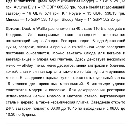
: greek yogurt (греческий йогурт) – 7 GBP/ 251,13
Еда
и
напитки
грн, Autumn Elvis – 17 GBP/ 609,88 грн, house breakfast (домашний
завтрак) – 16 GBP/ 574 грн, Kir Royale – 15 GBP/ 538,13 грн,
Mimosa — 15 GBP/ 538,13 грн, Bloody Mary – 14 GBP/ 502,25 грн.
: Duck & Waffle расположен на 40 этаже 110 Bishopsgate в
Детали
Лондоне. Из панорамных окон заведения открывается
потрясающий вид на Лондон. Ресторан подает блюда британской
кухни, завтраки, обеды и бранчи, а коктейльная карта заведения
постоянно обновляется. Можно заказать блюда для веганов и
вегетарианцев и блюда без глютена. Здесь действует несколько
меню — all-day menu, меню десертов, меню завтраков и бранчей,
коктейльная и винная карты, а также меню late night и «групповое
меню». В заведении открытая кухня, также есть отдельный зал на
18 человек для приватных мероприятий. В интерьере удачно
сочетаются модерн и классика. Для декорирования ресторана
использованы белый мрамор и матовое стекло, нержавеющая
сталь и дерево, а также керамическая плитка. Заведение открыто
24/7, завтраки подают с 06:00 до 10:45 по выходным и с 06:00 до
10:30 по будням.