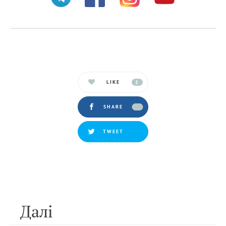
LIKE
1
SHARE
TWEET
Далi