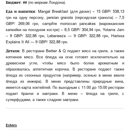
: ₴₴ (по меркам Лондона).
Бюджет
: Mangal Breakfast (для двоих) – 15 GBP/ 538,13
Еда
и
напитки
грн на одну персону, persian granola (персидская гранола) – 7,5
GBP/ 269,06 грн, campfire moroccan pancakes (марокканские
капкейки на походном костре) – 8,5 GBP/ 304,94 грн, Yotams Jam
– 9 GBP/ 322,88 грн, Lebaneeza — 9 GBP/ 322,88 грн, Harissa
Explains It All — 9 GBP/ 322,88 грн.
: В ресторане Berber & Q подают мясо на гриле, а также
Детали
копченое мясо. Все блюда на огне готовят исключительно на
древесном угле, чтобы мясо было более ароматным и
образовалась аппетитная корочка. В ресторане подают также
блюда из сезонных продуктов (например, осенью в меню ввели
блюда из инжира). В меню представлены природные вина,
имеется карта коктейлей. По выходным с 11:00 до 15:00 ресторан
подает бранчи и завтраки. В меню – блюда на гриле, с
суперфудами, а также сладкие завтраки.
Esters