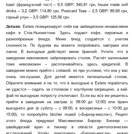
toast (французский тост) – 9,5 GBP/ 340,81 грн, house made soft
drinks – 3,2 GBP/ 114,80 грн, Postcard Teas – 2,5 GBP/ 89,69 грн,
горный улун – 3,5 GBP/ 125,56 грн.
: Esters позиционирует себя как амбициозное независимое
Детали
кафе в Сток-Ньюингтоне. Здесь подают кофе, пирожные и
разнообразные блюда. Меню блюд создаётся с учетом
сезонности. По будням вы можете попробовать завтраки или
ланчи. В выходные действует меню бранчей. Учтите, что в
заведении невозможно забронировать столик. Расчёт наличными
тоже невозможен – расплачивайтесь здесь кредиткой. В
заведение можно прийти с собакой, но при условии, что она у вас
очень послушная. Для детей имеется пеленальный столик.
Обратите внимание и на то, что в выходные в Esters поработать
не удастся – сидеть за столиком с ноутбуком запрещено, а вай-
фай по выходным попросту отключают. Если вы все же решитесь
прийти в заведение на завтрак (с 08:00 до 12:00) или бранч
выходного дня (в суботу – с 09:00, в воскресенье – с 10:00 до
15:00), то попробуйте bircher muesli («Бирхер-мюсли»). Рецепт
этого блюда придумал Максимилиан Бирхер- Беннер —
швейцарский врач и пионер в области диетологических
исследований. Чтобы приготовить «Бирхер-мюсли», нужно