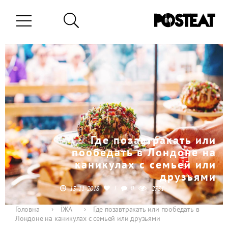
Где позавтракать или
пообедать в Лондоне на
каникулах с семьей или
друзьями
1
0
13-11-2018
2731
Головна
›
ЇЖА
›
Где позавтракать или пообедать в
Лондоне на каникулах с семьей или друзьями