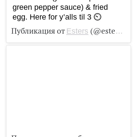
green pepper sauce) & fried
egg. Here for y’alls til 3 ⏲
Публикация от
(@estersn16)
Esters