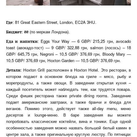
: 81 Great Eastern Street, London, EC2A 3HU.
Где
: ₴₴ (по меркам Лондона).
Бюджет
: Eggs Your Way — 6 GBP/ 215,25 грн, avocado
Еда
и
напитки
toast (авокадо-тост) — 9 GBP/ 322,88 грн, salmon (лосось) – 18
GBP/ 645,75 грн, Negroni – 10,5 GBP/ 376,69 грн, Bloody Mary —
10,5 GBP/ 376,69 грн, Hoxton Garden — 10,5 GBP/ 376,69 грн.
: Hoxton Grill расположен в Hoxton Hotel. Это ресторан, в
Детали
котором подают в основном блюда на гриле – мясо, рыбу и
морепродукты, а также овощи. В заведении открытая кухня –
каждый посетитель может наблюдать тем, как трудятся повара.
Среди фишек ресторана также private dining rooms. Заведение
подает американские завтраки, а также бранчи и блюда для
веганов. Помимо этого, действует также all-day menu, меню
десертов и lounge-меню. В баре заведения вы можете
попробовать классические коктейли, вина и тоники. Еще одной
особенностью заведения можно назвать большой белый камин в
центре зала, а также оригинальную круглую люстру. По пятницах