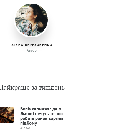
ОЛЕНА БЕРЕЗОВЕНКО
Автор
Найкраще за тиждень
Випічка тижня: де у
Львові печуть те, що
робить ранок вартим
підйому
3549