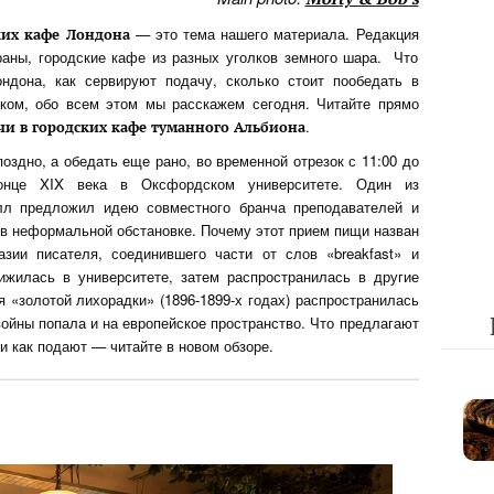
— это тема нашего материала. Редакция
ких кафе Лондона
раны, городские кафе из разных уголков земного шара. Что
ндона, как сервируют подачу, сколько стоит пообедать в
ком, обо всем этом мы расскажем сегодня. Читайте прямо
.
и в городских кафе туманного Альбиона
поздно, а обедать еще рано, во временной отрезок с 11:00 до
конце XIX века в Оксфордском университете. Один из
лл предложил идею совместного бранча преподавателей и
 в неформальной обстановке. Почему этот прием пищи назван
зии писателя, соединившего части от слов «breakfast» и
ижилась в университете, затем распространилась в другие
я «золотой лихорадки» (1896-1899-х годах) распространилась
ойны попала и на европейское пространство. Что предлагают
и как подают — читайте в новом обзоре.