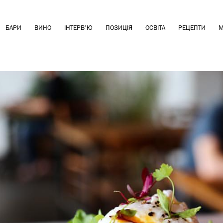
БАРИ
ВИНО
ІНТЕРВ'Ю
ПОЗИЦІЯ
ОСВІТА
РЕЦЕПТИ
М