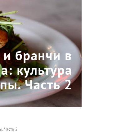
 и бранчи в
а: культура
пы. Часть 2
. Часть 2