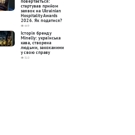
повертається:
cтартував прийом
заявок на Ukrainian
Hospitality Awards
2026. Як податися?
449
Історія бренду
Minelly: українська
кава, створена
людьми, закоханими
у свою справу
310