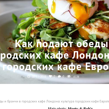
Как подают обеды
ородских кафе Лондон
городских кафе Евро
2
0
08-11-2018
4156
ды и бранчи в городских кафе Лондона: культура городских кафе Европы
Main photo:
Morty & Bob’s