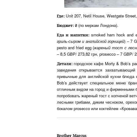
Unit 207, Netil House, Westgate Street
Где
:
(по меркам Лондона).
Бюджет
: ₴
smoked ham hock and eng
Еда
и
напитки
:
гриль
-сыром и английской горчицей
) – 7 G
pesto and fried egg (
жареный
тост
с
лес
– 8,5 GBP/ 273,82 грн, prosecco – 7 GBP/ 2
городское кафе Morty & Bob’s ра
Детали:
заведения открывается захватывающий
привычные для английской кухни блюда н
Bob’s действует специальное меню бран
отличным видом на город и фирменными б
попробовать жареный тост с копченой ветч
лесными грибами, диким чесноком, орехо
бокалом prosecco или коктейлем «Кровава
Brother Marcus