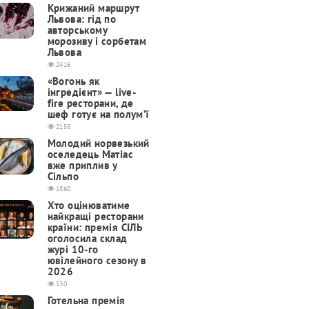
Крижаний маршрут
Львова: гід по
авторському
морозиву і сорбетам
Львова
2416
«Вогонь як
інгредієнт» — live-
fire ресторани, де
шеф готує на полум’ї
2158
Молодий норвезький
оселедець Матіас
вже приплив у
Сільпо
1860
Хто оцінюватиме
найкращі ресторани
країни: премія СІЛЬ
оголосила склад
журі 10-го
ювілейного сезону в
2026
530
Готельна премія