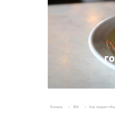
г
Головна
›
ЇЖА
›
Как подают обе