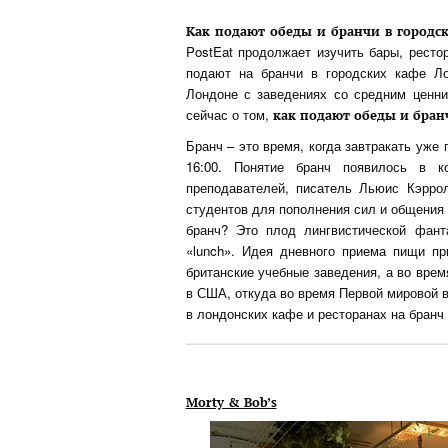
Как подают обеды и бранчи в городс
PostEat продолжает изучить бары, ресто
подают на бранчи в городских кафе Ло
Лондоне с заведениях со средним ценни
сейчас о том,
как подают обеды и бранч
Бранч – это время, когда завтракать уже 
16:00. Понятие бранч появилось в 
преподавателей, писатель Льюис Кэрро
студентов для пополнения сил и общения
бранч? Это плод лингвистической фанта
«lunch». Идея дневного приема пищи пр
британские учебные заведения, а во врем
в США, откуда во время Первой мировой в
в лондонских кафе и ресторанах на бранч 
Morty & Bob’s