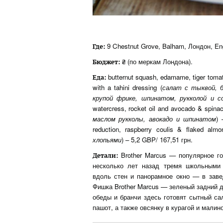
9 Chestnut Grove, Balham, Лондон, E
Где
:
(по меркам Лондона).
Бюджет: ₴
butternut squash, edamame, tiger toma
Еда:
with a tahini dressing (
салат с тыквой, б
крупой фрике, шпинатом, рукколой и с
watercress, rocket oil and avocado & spinac
маслом рукколы, авокадо и шпинатом
) 
reduction, raspberry coulis & flaked almo
хлопьями
) – 5,2 GBP/ 167,51 грн.
Brother Marcus — популярное го
Детали:
несколько лет назад тремя школьными
вдоль стен и панорамное окно — в заве
Фишка Brother Marcus — зеленый задний д
обеды и бранчи здесь готовят сытный са
пашот, а также овсянку в курагой и малин