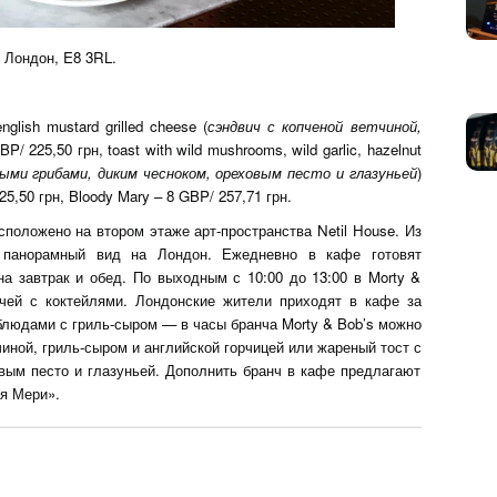
, Лондон, E8 3RL.
lish mustard grilled cheese (
сэндвич с копченой ветчиной,
BP/ 225,50 грн, toast with wild mushrooms, wild garlic, hazelnut
ными
грибами
,
диким
чесноком
,
ореховым
песто
и
глазуньей
)
25,50 грн, Bloody Mary – 8 GBP/ 257,71 грн.
сположено на втором этаже арт-пространства Netil House. Из
 панорамный вид на Лондон. Ежедневно в кафе готовят
а завтрак и обед. По выходным с 10:00 до 13:00 в Morty &
чей с коктейлями. Лондонские жители приходят в кафе за
людами с гриль-сыром — в часы бранча Morty & Bob’s можно
иной, гриль-сыром и английской горчицей или жареный тост с
вым песто и глазуньей. Дополнить бранч в кафе предлагают
я Мери».