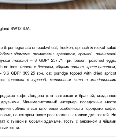
ngland SW12 8JA.
to & pomegranate on buckwheat, freekeh, spinach & rocket salad
обами эдамаме, томатами, гранатом, гречкой, пшеничной
оусом тахини
) – 8 GBP/ 257,71 грн, bacon, poached eggs,
h on toast (
тост с беконом, яйцами пашот, кресс-салатом,
– 9,6 GBP/ 309,25 грн, oat porridge topped with dried apricot
nds (
овсянка с курагой, малиновым кюли и миндальными
родское кафе Лондона для завтраков и бранчей, созданное
 друзьями. Минималистичный интерьер, посадочные места
дении соблюли все ключевые особенности городских кафе.
ворик, на котором также расставлены столики для гостей. На
лат с тыквой и бобами эдамаме, тосты с беконном и яйцами
овым кюли.