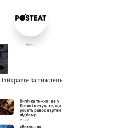
Автор
Найкраще за тиждень
Випічка тижня: де у
Львові печуть те, що
робить ранок вартим
підйому
3684
«Вогонь як