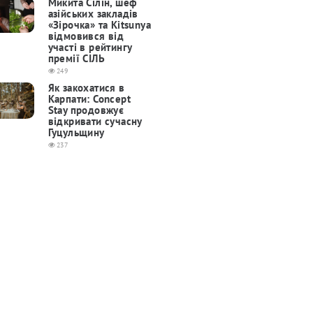
Микита Сілін, шеф
азійських закладів
«Зірочка» та Kitsunya
відмовився від
участі в рейтингу
премії СІЛЬ
249
Як закохатися в
Карпати: Concept
Stay продовжує
відкривати сучасну
Гуцульщину
237