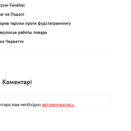
кухні Fenkhel
Bar на Подолі
орив тарілки проти фудстаграммінгу
акулисье работы повара
рко Черветти
Коментарi
нтара вам необхiдно
авторизуватись.