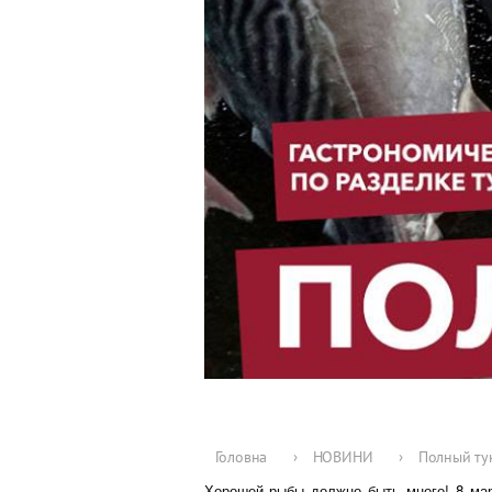
Головна
›
НОВИНИ
›
Полный ту
Хорошей рыбы должно быть много! 8 мар