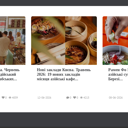
а. Червень
Нові заклади Києва. Травень
Рамен Фо 
ндійський
2026: 19 нових закладів
азійські с
абських...
місяця азійські кафе...
Березі...
0
4839
12-06-2026
0
0
4213
08-06-2026