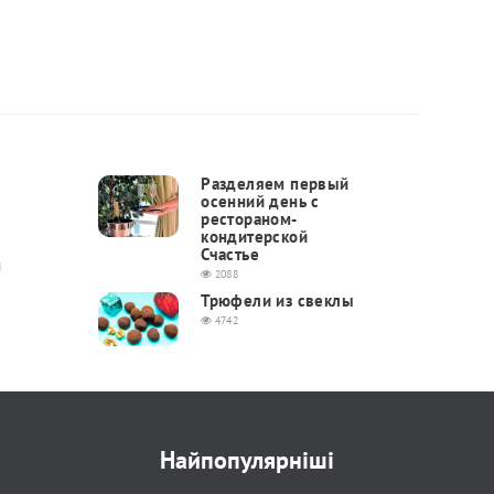
Разделяем первый
осенний день с
рестораном-
кондитерской
Счастье
м
2088
Трюфели из свеклы
4742
Найпопулярніші