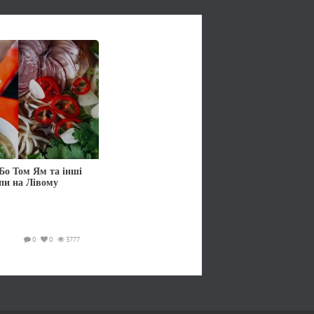
Бо Том Ям та інші
упи на Лівому
0
0
3777