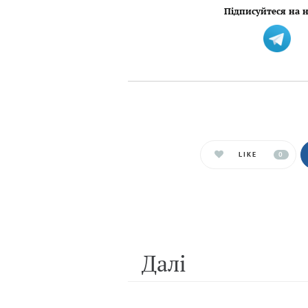
Підписуйтеся на н
LIKE
0
Далi