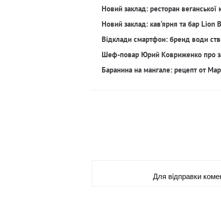
Новий заклад: ресторан веганської 
Новий заклад: кав‘ярня та бар Lion 
Відклади смартфон: бренд води ств
Шеф-повар Юрий Ковриженко про з
Баранина на мангале: рецепт от Ма
Для вiдправки коме