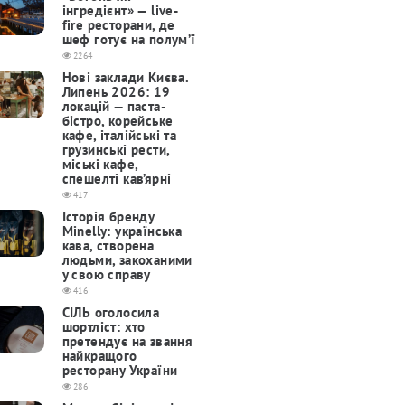
інгредієнт» — live-
fire ресторани, де
шеф готує на полум’ї
2264
Нові заклади Києва.
Липень 2026: 19
локацій — паста-
бістро, корейське
кафе, італійські та
грузинські рести,
міські кафе,
спешелті кав’ярні
417
Історія бренду
Minelly: українська
кава, створена
людьми, закоханими
у свою справу
416
СІЛЬ оголосила
шортліст: хто
претендує на звання
найкращого
ресторану України
286