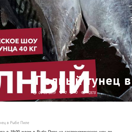
Полный тунец в
0
0
04-03-2019
2878
нец в Рыбе Пиле
та в 19:00 ждем в Рыбе Пиле на гастрономическое шоу по