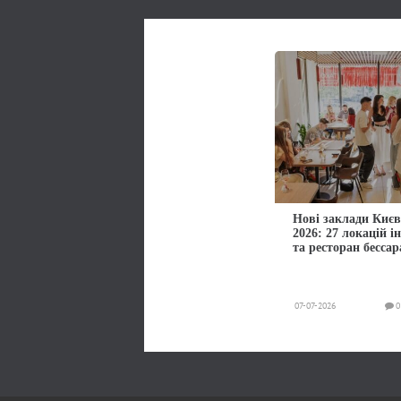
Нові заклади Києв
2026: 27 локацій і
та ресторан бессар
07-07-2026
0