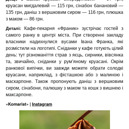
круасан мигдалевий — 115 грн, сінабон банановий —
135 грн, даніш з вершковим сиром — 116 грн, плюшка
з маком — 86 грн.
Деталі:
Кафе-пекарня «Франик» зустрічає гостей з
самого ранку в центрі міста. При створенні закладу
власники надихнулися вусами Івана Франка, які
розмістили на логотипі. Сніданки у кафе готують цілий
день: тут різноманіття страв з яєць, сирники, вівсянка
та, звичайно, сніданки у рум’яному круасані. Окрім
ранкової випічки, ви завжди можете обрати солодкі
круасани, наприклад, з фісташкою або з малиною і
маскарпоне. Також пропонують даніш з вершковим
сиром, сінабони, палюшку з маком та кошк з вишнею і
максарпоне.
«Komarist» |
Instagram