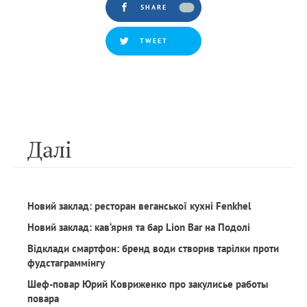
SHARE
TWEET
Далi
Новий заклад: ресторан веганської кухні Fenkhel
Новий заклад: кав‘ярня та бар Lion Bar на Подолі
Відклади смартфон: бренд води створив тарілки проти
фудстаграммінгу
Шеф-повар Юрий Ковриженко про закулисье работы
повара