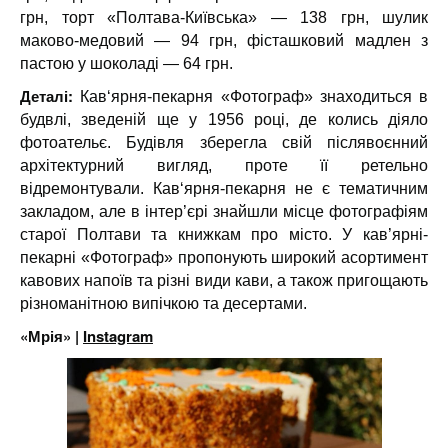
грн, торт «Полтава-Київська» — 138 грн, шулик
маково-медовий — 94 грн, фісташковий мадлен з
пастою у шоколаді — 64 грн.
Деталі:
Кав‘ярня-пекарня «Фотограф» знаходиться в
будвлі, зведеній ще у 1956 році, де колись діяло
фотоательє. Будівля зберегла свій післявоєнний
архітектурний вигляд, проте її ретельно
відремонтували.
Кав‘ярня-пекарня не є тематичним
закладом, але в інтер’єрі знайшли місце фотографіям
старої Полтави та книжкам про місто. У кав’ярні-
пекарні «Фотограф» пропонують широкий асортимент
кавових напоїв та різні види кави, а також пригощають
різноманітною випічкою та десертами.
«Мрія» |
Instagram