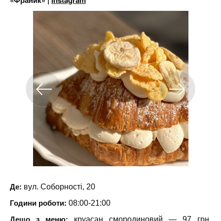
«Франик» |
Instagram
Де:
вул. Соборності, 20
Години роботи:
08:00-21:00
Дещо з меню:
круасан смородиновий — 97 грн,