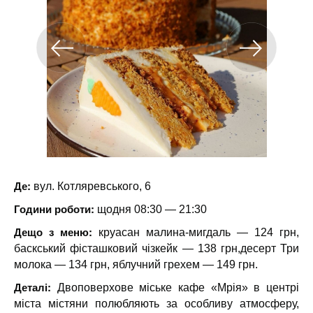
Де:
вул. Котляревського, 6
Години роботи:
щодня 08:30 — 21:30
Дещо з меню:
круасан малина-мигдаль — 124 грн,
баскський фісташковий чізкейк — 138 грн,десерт Три
молока — 134 грн, яблучний грехем — 149 грн.
Деталі:
Двоповерхове міське кафе «Мрія» в центрі
міста містяни полюбляють за особливу атмосферу,