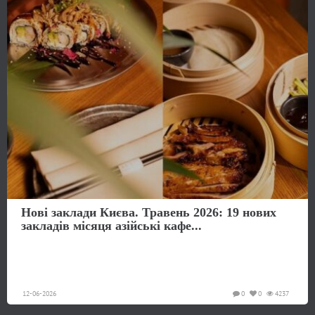
Нові заклади Києва. Травень 2026: 19 нових
закладів місяця азійські кафе...
12-06-2026
0
0
4237