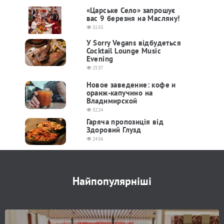
«Царське Село» запрошує
вас 9 березня на Масляну!
3153
У Sorry Vegans відбудеться
Cocktail Lounge Music
Evening
2537
Новое заведение: кофе и
оранж-капучино на
Владимирской
3224
Гаряча пропозиція від
Здоровий Глузд
2456
Найпопулярніші