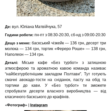
Де:
вул. Юліана Матвійчука, 57
Години роботи:
пн-пт з 08:30-20:30, сб-нд з 09:00-20:30
Дещо з меню:
баскський чізкейк — 136 грн, десерт три
молока — 134 грн, тортик «Фереро Роше» — 138 грн,
Наполеон — 134 грн.
Деталі:
Міське кафе «Без турбот» з затишною
атмосферою та ароматною кавою команда називає
“найбезтурботнішим закладом Полтави”. Тут готують
смачні авокадо-тости на сніданок, пасту на обід та
тортики до кави. У «Без турбот» ти зможете
спробувати десерти власного виробництва — від
класичного баскського до крафінів.
«Фотограф» |
Instagram