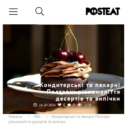
Кондитерські та пекарні
Полтави: різноманіття
десертів та випічки
0
0
14-10-2024
1158
Головна
›
ЇЖА
›
Кондитерські та пекарні Полтави:
різноманіття десертів та випічки