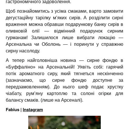
гастрономічного задоволення.
Щоб познайомитись з усіма смаками, варто замовити
дегустаційну тарілку м’яких сирів. А розділити сирні
враження можна обравши подарункову банку сирів в
оливковій олії — відмінний подарунок сирним
гурманам! Залишилося лише вибрати локацію —
Арсенальна чи Оболонь — і поринути у справжню
сирну насолоду.
А тепер найголовніша новина — сирне фондю в
«Буффаліно» на Арсенальній! Уявіть собі: гарячий
потік ароматного сиру, який тягнеться нескінченно
(зазначаємо, що сирне фондю доступне за
передзамовленням). До нього шеф подає хрустку
чіабату, румʼяну картоплю та солоні огірки для
балансу смаків. (лише на Арсеналі).
Fabius |
Instagram