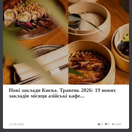
Нові заклади Києва. Травень 2026: 19 нових
закладів місяця азійські кафе...
12-06-2026
0
0
4185