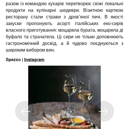
разом із командою кухарів перетворює свіжі локальні
продукти на кулінарні шедеври. Візитною карткою
ресторану стали страви з дров’яної печі. В якості
закуски пропонують асорті італійських еко-сирів
власного приготування: моцарела бурата, моцарела ді
буфало та страчатела. Ці сири не тільки доповнюють
гастрономічний досвід, а й чудово поєднуються з
широким вибором вин.
Spezzo |
Instagram