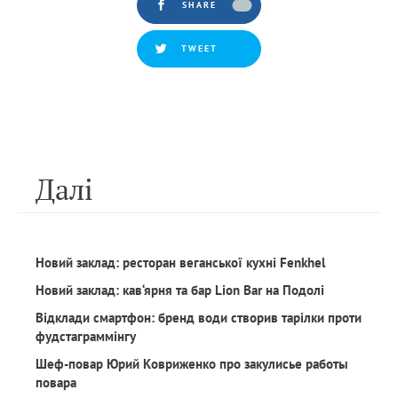
SHARE
TWEET
Далi
Новий заклад: ресторан веганської кухні Fenkhel
Новий заклад: кав‘ярня та бар Lion Bar на Подолі
Відклади смартфон: бренд води створив тарілки проти
фудстаграммінгу
Шеф-повар Юрий Ковриженко про закулисье работы
повара