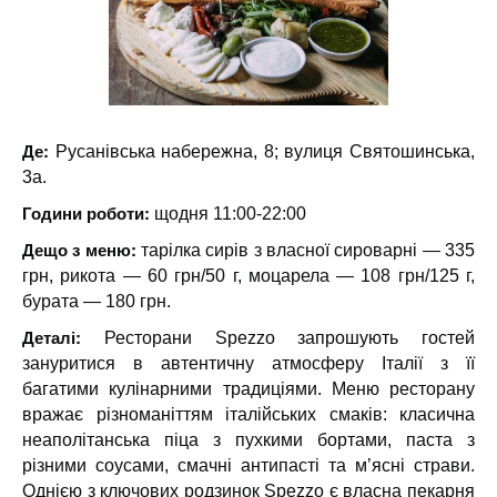
Де:
Русанівська набережна, 8; вулиця Святошинська,
3а.
Години роботи:
щодня 11:00-22:00
Дещо з меню:
тарілка сирів з власної сироварні — 335
грн, рикота — 60 грн/50 г, моцарела — 108 грн/125 г,
бурата — 180 грн.
Деталі:
Ресторани Spezzo запрошують гостей
зануритися в автентичну атмосферу Італії з її
багатими кулінарними традиціями. Меню ресторану
вражає різноманіттям італійських смаків: класична
неаполітанська піца з пухкими бортами, паста з
різними соусами, смачні антипасті та м’ясні страви.
Однією з ключових родзинок Spezzo є власна пекарня