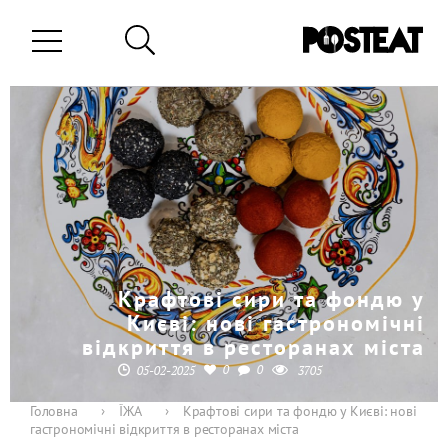
Крафтові сири та фондю у
Києві: нові гастрономічні
відкриття в ресторанах міста
0
0
05-02-2025
3705
Головна
›
ЇЖА
›
Крафтові сири та фондю у Києві: нові
гастрономічні відкриття в ресторанах міста