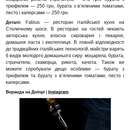
трюфелем — 250 грн, бурата з в’яленими томатами,
песто i каперсами — 250 грн.
Деталі:
Fabius — ресторан італійської кухні на
Столичному шосе. В ресторані на гостей чекають
авторська кухня, власна сироварня і пекарня,
домашня паста і екотеплиця. В повній відповідності
до традиційних італійських технологій, майстри варять
6 видів молодого домашнього сиру: моцарела, бурата,
страчатела, скаморца, рикота, качота. Також ви
можете спробувати дещо особливе — бурату з
трюфелем та бурату з в’яленими томатами, песто i
каперсами.
Веранда на Дніпрі |
Instagram