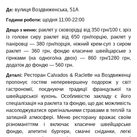
Де:
вулиця Воздвиженська, 51А
Години роботи:
щодня 11:00-22:00
Дещо з меню:
раклет у сковорідці від 350 грн/100 г, зріз
із голови сиру раклет від 650 грн/порцію, раклет у
паніровці — 380 грн/порція, ніжний крем-суп з сиром
раклет — 360 грн, фондю класичне швейцарське з
гірнками (на одного/на двох) — 860 грн/1280 грн,
додаток до фондю — 560 грн.
Деталі:
Ресторан Calvados & Raclette на Воздвиженці
пропонує гостям неперевершену подорож у світ
гастрономії, поєднуючи традиції французької та
швейцарської кухонь. Особливістю закладу є його
спеціалізація на раклета та фондю, що дає можливість
насолоджуватися оригінальними стравами в теплій та
затишній атмосфері. Меню ресторану вражає своїм
різноманіттям і включає класичне швейцарське
фондю, апетитні бургери, смачні сніданки, легкі