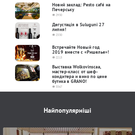
Новий заклад: Pesto café на
Печерську
2930
Дегустація в Suluguni 27
липня!
2330
Встречайте Новый год
2019 вместе с «Ришелье»!
2213
Выставка Wolkovinscaa,
мастер-класс от шеф-
кондитера и вино по цене
бутика в GRANO!
3367
Найпопулярніші