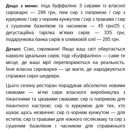
Дещо з меню:
піца буффаліно 3 сирами із власної
сироварні — 299 грн, new сир з паприкою / сир з
куркумою / сир з чорним кунжутом / сир з травами / сир
з сушеним базиліком та часником — 45 грн/25 г,
дегустаційна тарілка м’яких сирів — 335 грн,
подарункова банка сирів в оливковій олії — 285 грн.
Деталі:
Ciao, сиромани! Якщо ваш світ обертається
навколо ідеальних сирів, тоді «Буффаліно» — саме те
місце, де ваші мрії перетворюються на реальність.
Їхня власна сироварня — це магія, де народжуються
справжні сирні шедеври.
Цього сезону ресторан порадував абсолютно новими
смаками — мʼякі сири власного виробництва з
пікантними та цікавими смаками: сир із паприкою для
пікантного настрою; сир із куркумою для тих, хто
шукає щось незвичне; сир із чорним кунжутом — для
естетів; сир із травами для ніжного післясмаку та сир з
сушеним базиліком і часником для справжнього