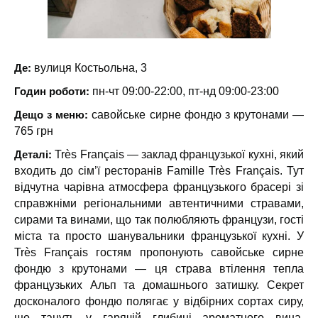
Де:
вулиця Костьольна, 3
Годин роботи:
пн-чт 09:00-22:00, пт-нд 09:00-23:00
Дещо з меню:
савойське сирне фондю з крутонами —
765 грн
Деталі:
Très Français — заклад французької кухні, який
входить до сім’ї ресторанів Famille Très Français. Тут
відчутна чарівна атмосфера французького брасері зі
справжніми регіональними автентичними стравами,
сирами та винами, що так полюбляють французи, гості
міста та просто шанувальники французької кухні. У
Très Français гостям пропонують савойське сирне
фондю з крутонами — ця страва втілення тепла
французьких Альп та домашнього затишку. Секрет
досконалого фондю полягає у відбірних сортах сиру,
що тануть у гарячій глибині ароматного вина,