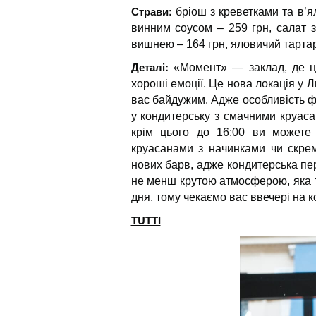
Страви:
бріош з креветками та в’я
винним соусом – 259 грн, салат 
вишнею – 164 грн, яловичий тартар 
Деталі:
«Момент» — заклад, де ці
хороші емоції. Це нова локація у 
вас байдужим. Адже особливість фо
у кондитерську з смачними круас
крім цього до 16:00 ви можете
круасанами з начинками чи скре
нових барв, адже кондитерська пер
не менш крутою атмосферою, яка т
дня, тому чекаємо вас ввечері на к
TUTTI