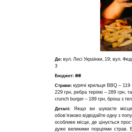
Де:
вул. Лесі Українки, 19; вул. Фед
3
Бюджет: ₴₴
Страви:
курячі крильця BBQ – 119 
229 грн, ребра теріякі – 289 грн, т
crunch burger – 189 грн, бріош з те
Деталі:
Якщо ви шукаєте місце,
обов’язково відвідайте одну з поп
особливе місце, де цінується прос
дуже великими порціями страв. В