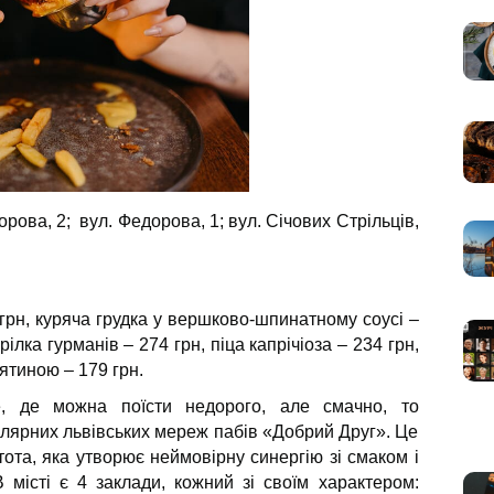
орова, 2; вул. Федорова, 1; вул. Січових Стрільців,
грн, куряча грудка у вершково-шпинатному соусі –
арілка гурманів – 274 грн, піца капрічіоза – 234 грн,
лятиною – 179 грн.
 де можна поїсти недорого, але смачно, то
улярних львівських мереж пабів «Добрий Друг». Це
тота, яка утворює неймовірну синергію зі смаком і
 місті є 4 заклади, кожний зі своїм характером: