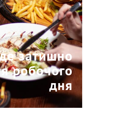
 де затишно
ля робочого
дня