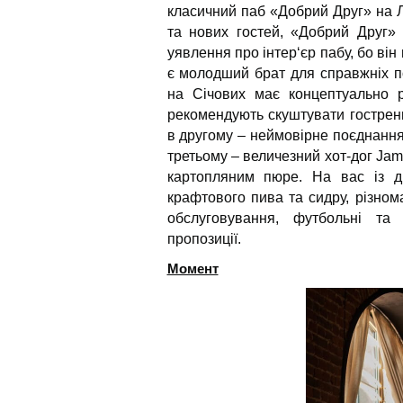
класичний паб «Добрий Друг» на Л
та нових гостей, «Добрий Друг» 
уявлення про інтер‘єр пабу, бо він
є молодший брат для справжніх п
на Січових має концептуально р
рекомендують скуштувати гострень
в другому – неймовірне поєднання
третьому – величезний хот-дог Jam
картопляним пюре. На вас із д
крафтового пива та сидру, різном
обслуговування, футбольні та к
пропозиції.
Момент