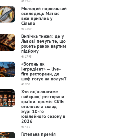
2363
Молодий норвезький
оселедець Матіас
вже приплив у
Сільпо
1809
Випічка тижня: де у
Львові печуть те, що
робить ранок вартим
підйому
1793
«Вогонь як
інгредієнт» — live-
fire ресторани, де
шеф готує на полум’ї
700
Хто оцінюватиме
найкращі ресторани
країни: премія СІЛЬ
оголосила склад
журі 10-го
ювілейного сезону в
2026
481
Готельна премія