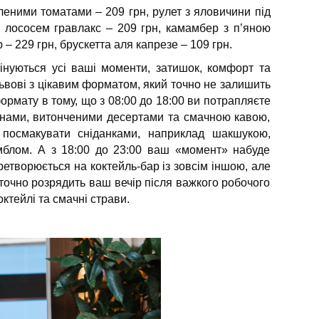
леними томатами – 209 грн, рулет з яловичини під
з лососем гравлакс – 209 грн, камамбер з п’яною
– 229 грн, брускетта аля капрезе – 109 грн.
нуються усі ваші моменти, затишок, комфорт та
Львові з цікавим форматом, який точно не залишить
рмату в тому, що з 08:00 до 18:00 ви потрапляєте
анами, витонченими десертами та смачною кавою,
 посмакувати сніданками, наприклад шакшукою,
мблом. А з 18:00 до 23:00 ваш «момент» набуде
етворюється на коктейль-бар із зовсім іншою, але
очно розрядить ваш вечір після важкого робочого
октейлі та смачні страви.