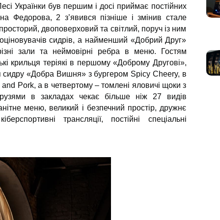
есі Українки був першим і досі приймає постійних
на Федорова, 2 з’явився пізніше і змінив стале
 просторий, двоповерховий та світлий, поруч із ним
оціновувачів сидрів, а найменший «Добрий Друг»
ізні зали та неймовірні ребра в меню. Гостям
кі крильця теріякі в першому «Доброму Другові»,
 сидру «Добра Вишня» з бургером Spicy Cheery, в
 and Pork, а в четвертому – томлені яловичі щоки з
рузями в закладах чекає більше ніж 27 видів
анітне меню, великий і безпечний простір, дружнє
іберспортивні трансляції, постійні спеціальні