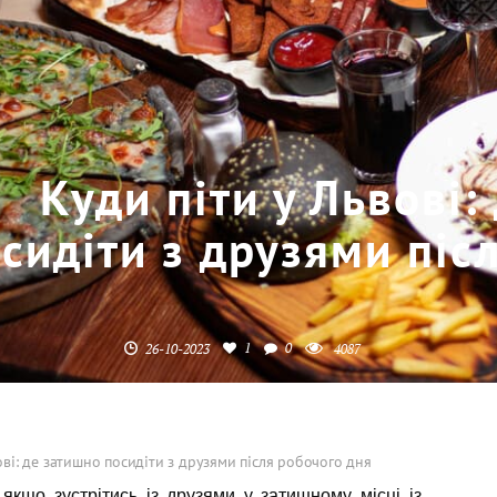
Куди піти у Львові:
сидіти з друзями піс
1
0
26-10-2023
4087
ові: де затишно посидіти з друзями після робочого дня
 якщо зустрітись із друзями у затишному місці із