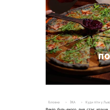
по
Головна
›
ЇЖА
›
Куди піти у Льв
Вечір будь-якого дня стає краще,