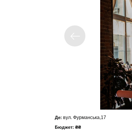
Де:
вул. Фурманська,17
Бюджет: ₴₴