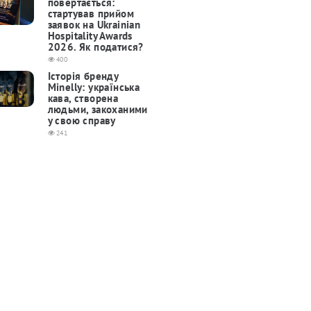
повертається:
cтартував прийом
заявок на Ukrainian
Hospitality Awards
2026. Як податися?
400
Історія бренду
Minelly: українська
кава, створена
людьми, закоханими
у свою справу
241