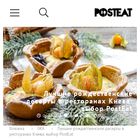
Лучшие рождественские
десерты в ресторанах Киева:
выбор PostEat
0
0
06-01-2018
4229
Головна
›
ЇЖА
›
Лучшие рождественские десерты в
ресторанах Киева: выбор PostEat