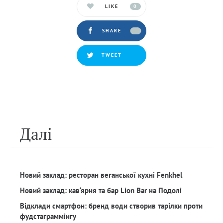
LIKE
0
SHARE
TWEET
Далi
Новий заклад: ресторан веганської кухні Fenkhel
Новий заклад: кав‘ярня та бар Lion Bar на Подолі
Відклади смартфон: бренд води створив тарілки проти
фудстаграммінгу