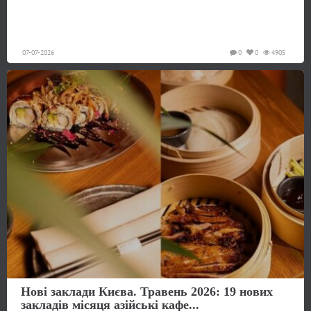
07-07-2026
0
0
4905
Нові заклади Києва. Травень 2026: 19 нових
закладів місяця азійські кафе...