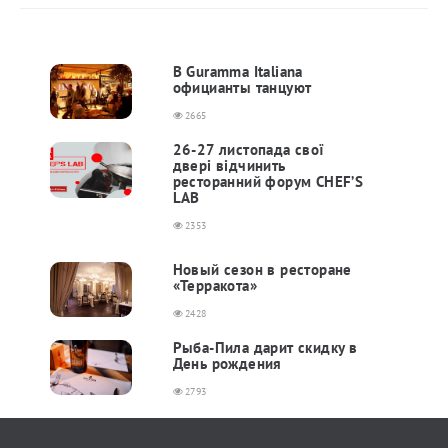
В Guramma Italiana
официанты танцуют
2665
26-27 листопада свої
двері відчинить
ресторанний форум CHEF’S
LAB
2353
Новый сезон в ресторане
«Терракота»
2428
Рыба-Пила дарит скидку в
День рождения
2793