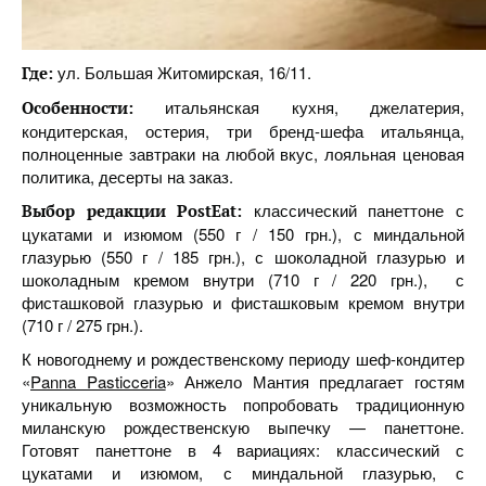
ул. Большая Житомирская, 16/11.
Где:
итальянская кухня, джелатерия,
Особенности:
кондитерская, остерия, три бренд-шефа итальянца,
полноценные завтраки на любой вкус, лояльная ценовая
политика, десерты на заказ.
классический панеттоне с
Выбор редакции PostEat:
цукатами и изюмом (550 г / 150 грн.), с миндальной
глазурью (550 г / 185 грн.), с шоколадной глазурью и
шоколадным кремом внутри (710 г / 220 грн.), с
фисташковой глазурью и фисташковым кремом внутри
(710 г / 275 грн.).
К новогоднему и рождественскому периоду шеф-кондитер
«
Panna Pasticceria
» Анжело Мантия предлагает гостям
уникальную возможность попробовать традиционную
миланскую рождественскую выпечку — панеттоне.
Готовят панеттоне в 4 вариациях: классический с
цукатами и изюмом, с миндальной глазурью, с