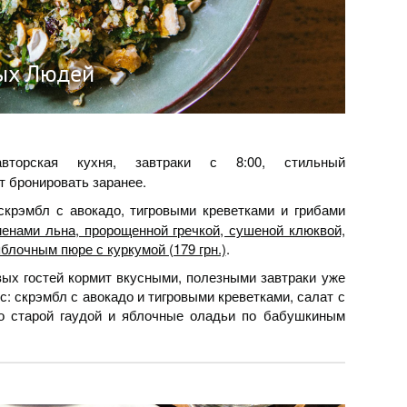
ых Людей
вторская кухня, завтраки с 8:00, стильный
т бронировать заранее.
скрэмбл с авокадо, тигровыми креветками и грибами
менами льна, пророщенной гречкой, сушеной клюквой,
блочным пюре с куркумой (179 грн.)
.
вых гостей кормит вкусными, полезными завтраки уже
ус: скрэмбл с авокадо и тигровыми креветками, салат с
со старой гаудой и яблочные оладьи по бабушкиным