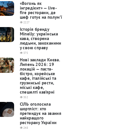
«Вогонь як
інгредієнт» — live-
fire ресторани, де
шеф готує на полум’ї
2227
Історія бренду
Minelly: українська
кава, створена
людьми, закоханими
у свою справу
375
Нові заклади Києва.
Липень 2026: 19
локацій — паста-
бістро, корейське
кафе, італійські та
грузинські рести,
міські кафе,
спешелті кав’ярні
352
СІЛЬ оголосила
шортліст: хто
претендує на звання
найкращого
ресторану України
248