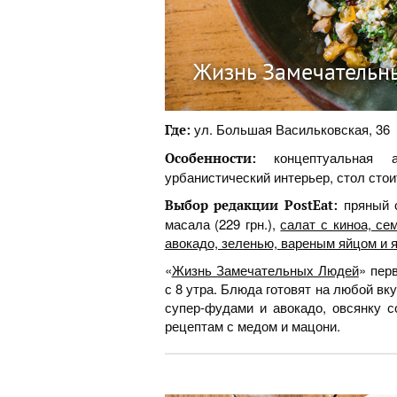
Жизнь Замечательн
ул. Большая Васильковская, 36
Где:
концептуальная а
Особенности:
урбанистический интерьер, стол стои
пряный 
Выбор редакции PostEat:
масала (229 грн.),
салат с киноа, се
авокадо, зеленью, вареным яйцом и я
«
Жизнь Замечательных Людей
» пер
с 8 утра. Блюда готовят на любой вк
супер-фудами и авокадо, овсянку 
рецептам с медом и мацони.