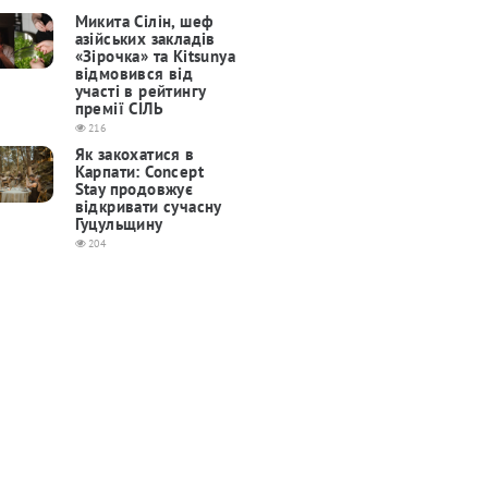
Микита Сілін, шеф
азійських закладів
«Зірочка» та Kitsunya
відмовився від
участі в рейтингу
премії СІЛЬ
216
Як закохатися в
Карпати: Concept
Stay продовжує
відкривати сучасну
Гуцульщину
204