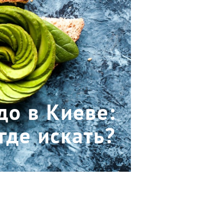
до в Киеве:
где искать?