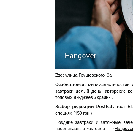
Hangover
улица Грушевского, 3а
Где:
минималистический и
Особенности:
завтраки целый день, авторские ко
топовых ди-джеев Украины.
тост Bl
Выбор редакции PostEat:
специях (150 грн.)
Поздние завтраки и затяжные веч
неординарные коктейли — «
Hangove