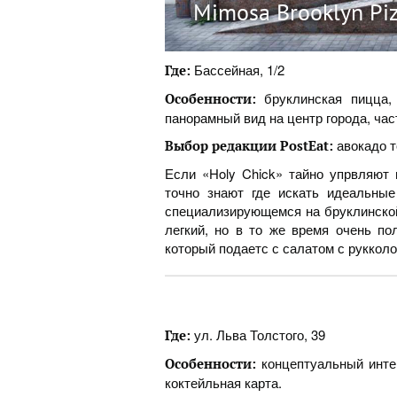
Mimosa Brooklyn Pi
Бассейная, 1/2
Где:
бруклинская пицца, 
Особенности:
панорамный вид на центр города, час
авокадо т
Выбор редакции PostEat:
Если «Holy Chick» тайно упрвляют 
точно знают где искать идеальные
специализирующемся на бруклинской
легкий, но в то же время очень по
который подаетс с салатом с руккол
ул. Льва Толстого, 39
Где:
концептуальный интер
Особенности:
коктейльная карта.