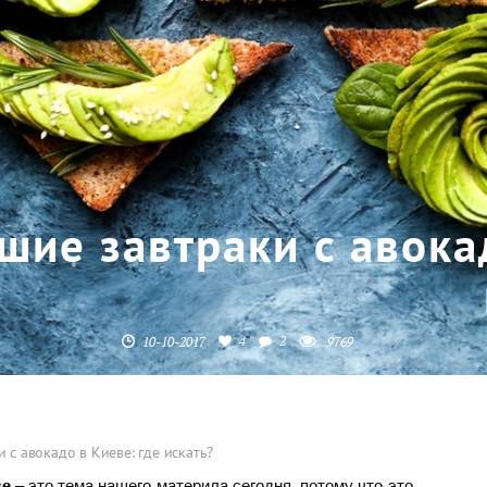
шие завтраки с авока
4
2
10-10-2017
9769
 с авокадо в Киеве: где искать?
– это тема нашего материла сегодня, потому что это
ве