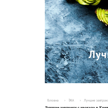
Луч
Головна
›
ЇЖА
›
Лучшие завтраки
Лучшие завтраки с авокадо в Кие