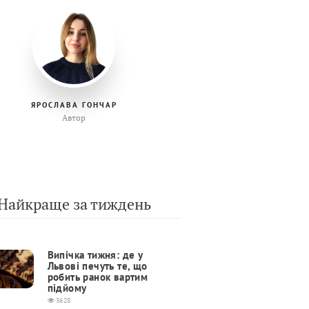
ЯРОСЛАВА ГОНЧАР
Автор
Найкраще за тиждень
Випічка тижня: де у
Львові печуть те, що
робить ранок вартим
підйому
3628