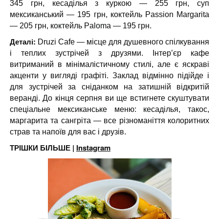
345 грн, кесаділья з куркою — 255 грн, суп
мексиканський — 195 грн, коктейль Passion Margarita
— 205 грн, коктейль Paloma — 195 грн.
Деталі:
Druzi Cafe — місце для душевного спілкування
і теплих зустрічей з друзями. Інтер’єр кафе
витриманий в мінімалістичному стилі, але є яскраві
акценти у вигляді графіті. Заклад відмінно підійде і
для зустрічей за сніданком на затишній відкритій
веранді. До кінця серпня ви ще встигнете скуштувати
спеціальне мексиканське меню: кесаділья, такос,
маргарита та сангріта — все різноманіття колоритних
страв та напоїв для вас і друзів.
ТРІШКИ БІЛЬШЕ |
Instagram