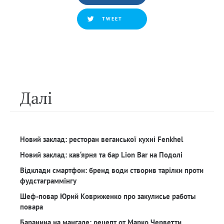
TWEET
Далi
Новий заклад: ресторан веганської кухні Fenkhel
Новий заклад: кав‘ярня та бар Lion Bar на Подолі
Відклади смартфон: бренд води створив тарілки проти
фудстаграммінгу
Шеф-повар Юрий Ковриженко про закулисье работы
повара
Баранина на мангале: рецепт от Марко Черветти