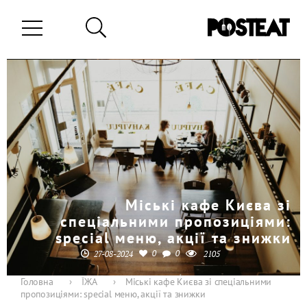
Міські кафе Києва зі
спеціальними пропозиціями:
special меню, акції та знижки
0
0
27-08-2024
2105
Головна
›
ЇЖА
›
Міські кафе Києва зі спеціальними
пропозиціями: special меню, акції та знижки