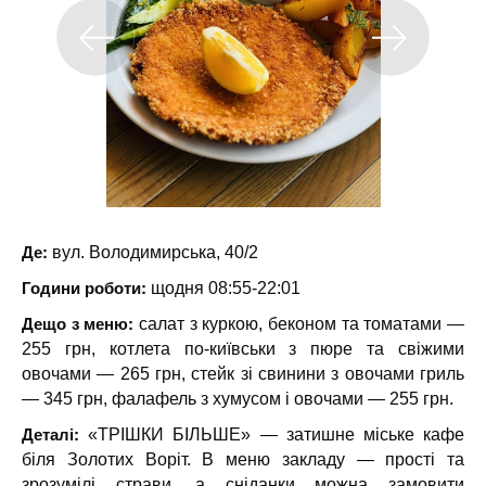
Де:
вул. Володимирська, 40/2
Години роботи:
щодня 08:55-22:01
Дещо з меню:
салат з куркою, беконом та томатами —
255 грн, котлета по-київськи з пюре та свіжими
овочами — 265 грн, стейк зі свинини з овочами гриль
— 345 грн, фалафель з хумусом і овочами — 255 грн.
Деталі:
«ТРІШКИ БІЛЬШЕ» — затишне міське кафе
біля Золотих Воріт. В меню закладу — прості та
зрозумілі страви, а сніданки можна замовити