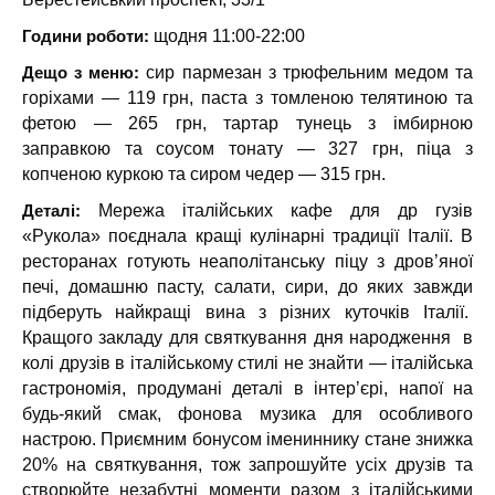
Години роботи:
щодня 11:00-22:00
Дещо з меню:
сир пармезан з трюфельним медом та
горіхами — 119 грн, паста з томленою телятиною та
фетою — 265 грн, тартар тунець з імбирною
заправкою та соусом тонату — 327 грн, піца з
копченою куркою та сиром чедер — 315 грн.
Деталі:
Мережа італійських кафе для др гузів
«Рукола» поєднала кращі кулінарні традиції Італії. В
ресторанах готують неаполітанську піцу з дров’яної
печі, домашню пасту, салати, сири, до яких завжди
підберуть найкращі вина з різних куточків Італії.
Кращого закладу для святкування дня народження в
колі друзів в італійському стилі не знайти — італійська
гастрономія, продумані деталі в інтерʼєрі, напої на
будь-який смак, фонова музика для особливого
настрою. Приємним бонусом імениннику стане знижка
20% на святкування, тож запрошуйте усіх друзів та
створюйте незабутні моменти разом з італійськими