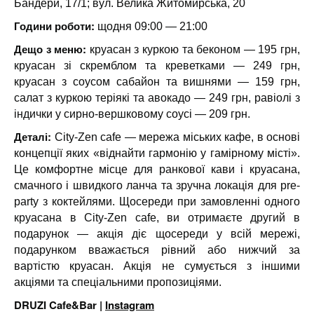
Бандери, 17/1; вул. Велика Житомирська, 20
Години роботи:
щодня 09:00 — 21:00
Дещо з меню:
круасан з куркою та беконом — 195 грн,
круасан зі скремблом та креветками — 249 грн,
круасан з соусом сабайон та вишнями — 159 грн,
салат з куркою теріякі та авокадо — 249 грн, равіолі з
індички у сирно-вершковому соусі — 209 грн.
Деталі:
City-Zen cafe — мережа міських кафе, в основі
концепції яких «віднайти гармонію у гамірному місті».
Це комфортне місце для ранкової кави і круасана,
смачного і швидкого ланча та зручна локація для pre-
party з коктейлями. Щосереди при замовленні одного
круасана в City-Zen cafe, ви отримаєте другий в
подарунок — акція діє щосереди у всій мережі,
подарунком вважається рівний або нижчий за
вартістю круасан. Акція не сумується з іншими
акціями та спеціальними пропозиціями.
DRUZI Cafe&Bar |
Instagram