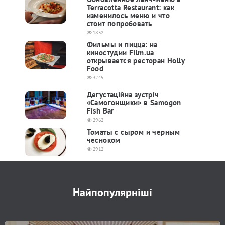
Terracotta Restaurant: как
изменилось меню и что
стоит попробовать
1832
Фильмы и пицца: на
киностудии Film.ua
открывается ресторан Holly
Food
3245
Дегустаційна зустріч
«Самогонщики» в Samogon
Fish Bar
2962
Томаты с сыром и черным
чесноком
2912
Найпопулярніші