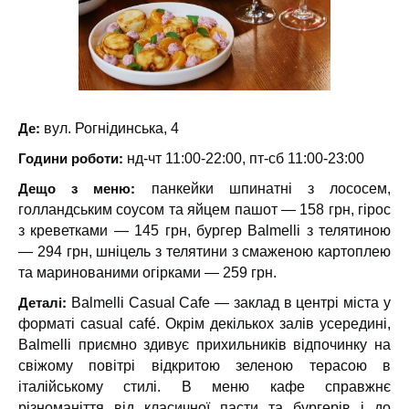
Де:
вул. Рогнідинська, 4
Години роботи:
нд-чт 11:00-22:00, пт-сб 11:00-23:00
Дещо з меню:
панкейки шпинатні з лососем,
голландським соусом та яйцем пашот — 158 грн, гірос
з креветками — 145 грн, бургер Balmelli з телятиною
— 294 грн, шніцель з телятини з смаженою картоплею
та маринованими огірками — 259 грн.
Деталі:
Balmelli Casual Cafe — заклад в центрі міста у
форматі сasual café. Окрім декількох залів усередині,
Balmelli приємно здивує прихильників відпочинку на
свіжому повітрі відкритою зеленою терасою в
італійському стилі. В меню кафе справжнє
різноманіття від класичної пасти та бургерів і до