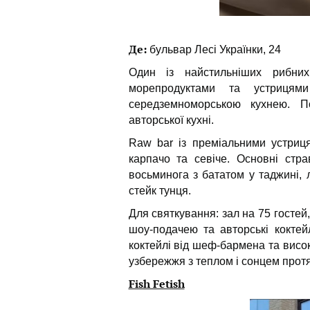
Де:
бульвар Лесі Українки, 24
Один із найстильніших рибни
морепродуктами та устриця
середземноморською кухнею. По
авторської кухні.
Raw bar із преміальними устриця
карпачо та севіче. Основні стра
восьминога з бататом у таджині, 
стейк тунця.
Для святкування: зал на 75 гостей,
шоу-подачею та авторські коктей
коктейлі від шеф-бармена та висо
узбережжя з теплом і сонцем протяг
Fish Fetish