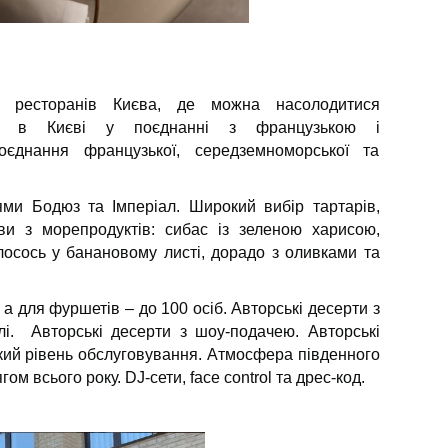
х ресторанів Києва, де можна насолодитися
ми в Києві у поєднанні з французькою і
єднання французької, середземноморської та
ми Бодюз та Імперіал. Широкий вибір тартарів,
ви з морепродуктів: сибас із зеленою харисою,
лосось у банановому листі, дорадо з оливками та
 а для фуршетів – до 100 осіб. Авторські десерти з
лі. Авторські десерти з шоу-подачею. Авторські
кий рівень обслуговування. Атмосфера південного
ом всього року. DJ-сети, face control та дрес-код.