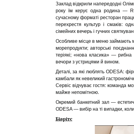
Заклад відкрили напередодні Олімп
року їм керує одна родина — Ros
сучасному форматі ресторан працю
перехрестя культур і смаків: од
сімейних вечерь і гучних святкуван
Особливе місце в меню займають мо
морепродукти; авторські поєднан
теріякі; «нова класика» — рибна 
вечори з устрицями й вином.
Деталі, за які люблять ODESA: фір
камбали як невеликий гастрономічн
Сервіс відчуває гостя: команда м
майже непомітною.
Окремий банкетний зал — естетичн
ODESA — вибір на ті випадки, коли
Біарітс