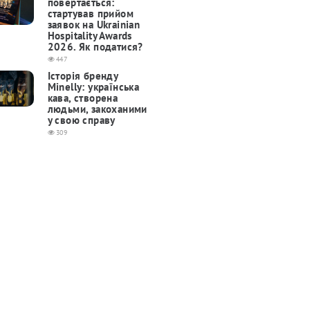
повертається:
cтартував прийом
заявок на Ukrainian
Hospitality Awards
2026. Як податися?
447
Історія бренду
Minelly: українська
кава, створена
людьми, закоханими
у свою справу
309