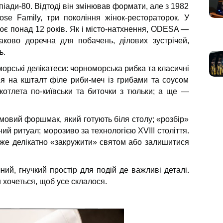
іади-80. Відтоді він змінював формати, але з 1982
e Family, три покоління жінок-рестораторок. У
є понад 12 років. Як і місто-натхнення, ODESA —
наково доречна для побачень, ділових зустрічей,
ь.
рські делікатеси: чорноморська рибка та класичні
ня на кшталт філе риби-меч із грибами та соусом
котлета по-київськи та биточки з тюльки; а ще —
мовий форшмак, який готують біля столу; «розбір»
ий ритуал; морозиво за технологією XVIII століття.
оже делікатно «закружити» святом або залишитися
ий, гнучкий простір для подій де важливі деталі.
 хочеться, щоб усе склалося.