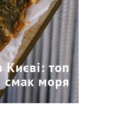
 Києві: топ
є смак моря