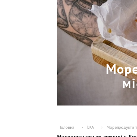
Море
мі
Головна
›
ЇЖА
›
Морепродукти та
Морепродукти та устриці в Киє