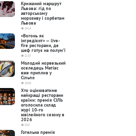
Крижаний маршрут
Львова: гід по
авторському
морозиву і сорбетам
Львова
2414
«Вогонь як
інгредієнт» — live-
fire ресторани, де
шеф готує на полум’ї
2157
Молодий норвезький
оселедець Матіас
вже приплив у
Сільпо
1858
Хто оцінюватиме
найкращі ресторани
країни: премія СІЛЬ
оголосила склад
журі 10-го
ювілейного сезону в
2026
530
Готельна премія