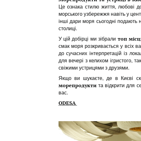
Це ознака стилю життя, любові д
морського узбережжя навіть у центрі
інші дари моря сьогодні подають 
столиці.
топ місц
У цій добірці ми зібрали
смак моря розкривається у всіх ва
до сучасних інтерпретацій із лок
для вечері з келихом ігристого, т
свіжими устрицями з друзями.
Якщо ви шукаєте, де в Києві с
морепродукти
та відкрити для с
вас.
ODESA