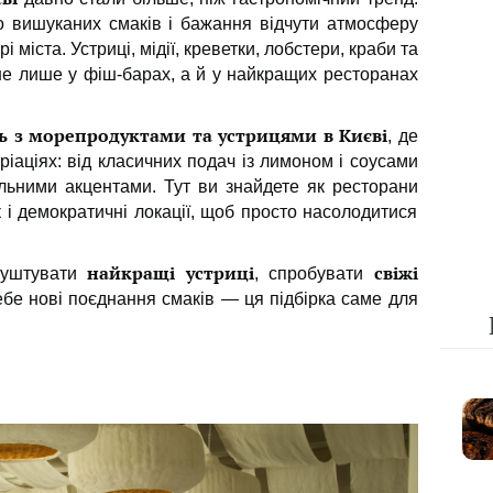
о вишуканих смаків і бажання відчути атмосферу
 міста. Устриці, мідії, креветки, лобстери, краби та
не лише у фіш-барах, а й у найкращих ресторанах
ь з морепродуктами та устрицями в Києві
, де
ріаціях: від класичних подач із лимоном і соусами
альними акцентами. Тут ви знайдете як ресторани
ак і демократичні локації, щоб просто насолодитися
найкращі устриці
свіжі
куштувати
, спробувати
ебе нові поєднання смаків — ця підбірка саме для