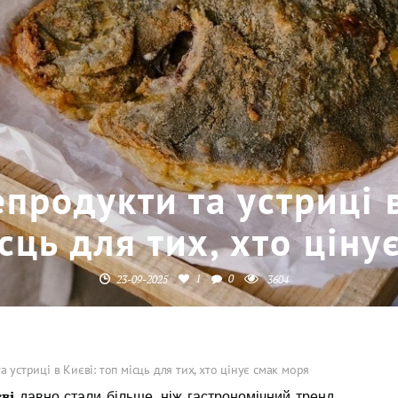
продукти та устриці в
сць для тих, хто ціну
1
0
23-09-2025
3604
 устриці в Києві: топ місць для тих, хто цінує смак моря
ві
давно стали більше, ніж гастрономічний тренд.