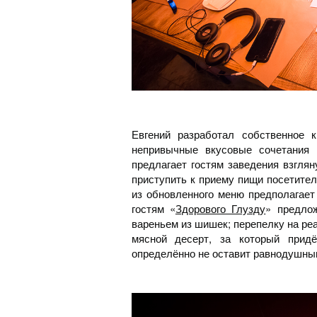
Евгений разработал собственное 
непривычные вкусовые сочетания 
предлагает гостям заведения взглян
приступить к приему пищи посетител
из обновленного меню предполагает
гостям «
Здорового Глузду
» предло
вареньем из шишек; перепелку на ре
мясной десерт, за который придё
определённо не оставит равнодушным