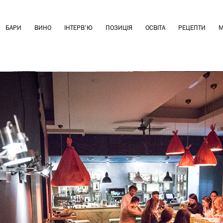
БАРИ
ВИНО
ІНТЕРВ'Ю
ПОЗИЦІЯ
ОСВІТА
РЕЦЕПТИ
М