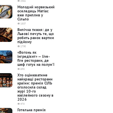
2361
Молодий норвезький
оселедець Матіас
вже приплив у
Сільпо
1807
Випічка тижня: де у
Львові печуть те, що
робить ранок вартим
підйому
1790
«Вогонь як
інгредієнт» — live-
fire ресторани, де
шеф готує на полум’ї
698
Хто оцінюватиме
найкращі ресторани
країни: премія СІЛЬ
оголосила склад
журі 10-го
ювілейного сезону в
2026
478
Готельна премія