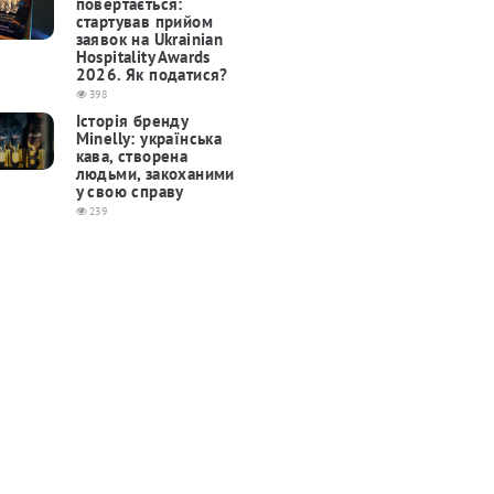
повертається:
cтартував прийом
заявок на Ukrainian
Hospitality Awards
2026. Як податися?
398
Історія бренду
Minelly: українська
кава, створена
людьми, закоханими
у свою справу
239