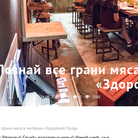
Познай все грани мяс
«Здор
1
0
24-09-2017
2568
 грани мяса в митерии «Здоровий Глузд»
«
Здоровий Глузд
» возглавил новый бренд-шеф, чье