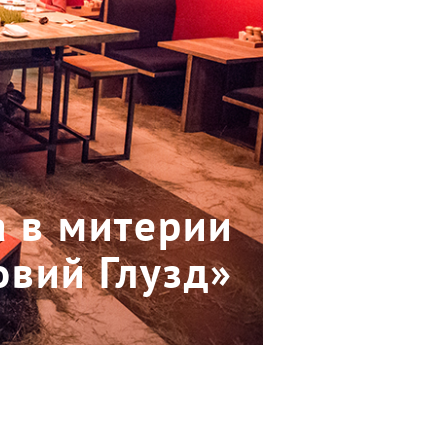
а в митерии
овий Глузд»