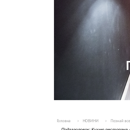
Головна
›
НОВИНИ
›
Познай все
Подзаголовок:
Кухню ресторана 