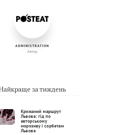
ADMINISTRATION
Автор
Найкраще за тиждень
Крижаний маршрут
Львова: гід по
авторському
морозиву і сорбетам
Львова