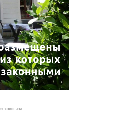
 размещены
 из которых
 законными
тся законными