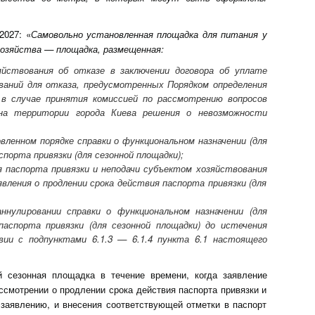
2027: «
Самовольно установленная площадка для питания у
хозяйства — площадка, размещенная:
яйствования об отказе в заключении договора об уплате
ований для отказа, предусмотренных Порядком определения
 в случае принятия комиссией по рассмотрению вопросов
на территории города Киева решения о невозможности
вленном порядке справки о функциональном назначении (для
порта привязки (для сезонной площадки);
я паспорта привязки и неподачи субъектом хозяйствования
аявления о продлении срока действия паспорта привязки (для
ннулировании справки о функциональном назначении (для
аспорта привязки (для сезонной площадки) до истечения
ии с подпунктами 6.1.3 — 6.1.4 пункта 6.1 настоящего
й сезонная площадка в течение времени, когда заявление
ссмотрении о продлении срока действия паспорта привязки и
заявлению, и внесения соответствующей отметки в паспорт