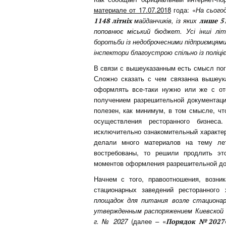
материале от 17.07.2018
года: «
На сьогод
майданчиків, із яких
1148 літніх
лише 5
поповнює міський бюджет. Усі інші літн
боротьби із недоброчесними підприємцями
інспектори благоустрою спільно із поліц
В связи с вышеуказанным есть смысл пог
Сложно сказать с чем связанна вышеука
оформлять все-таки нужно или же с от
получением разрешительной документаци
полезен, как минимум, в том смысле, чт
осуществления ресторанного бизнес
исключительно ознакомительный характе
делали много материалов на тему ле
востребованы, то решили продлить э
моментов оформления разрешительной до
Начнем с того, правоотношения, возн
стационарных заведений ресторанного
площадок для питания возле стационар
утвержденным распоряжением Киевской 
г. № 2027
(далее – «
Порядок №2027