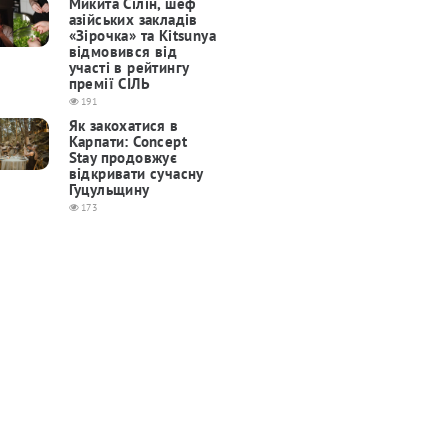
Микита Сілін, шеф
азійських закладів
«Зірочка» та Kitsunya
відмовився від
участі в рейтингу
премії СІЛЬ
191
Як закохатися в
Карпати: Concept
Stay продовжує
відкривати сучасну
Гуцульщину
173