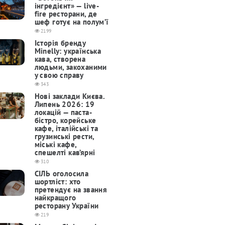
інгредієнт» — live-
fire ресторани, де
шеф готує на полум’ї
2199
Історія бренду
Minelly: українська
кава, створена
людьми, закоханими
у свою справу
343
Нові заклади Києва.
Липень 2026: 19
локацій — паста-
бістро, корейське
кафе, італійські та
грузинські рести,
міські кафе,
спешелті кав’ярні
310
СІЛЬ оголосила
шортліст: хто
претендує на звання
найкращого
ресторану України
219