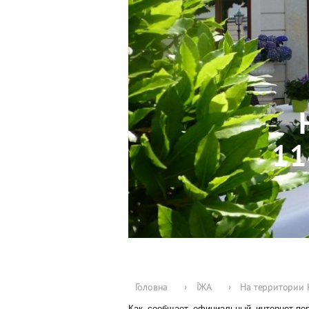
11
Головна
›
ЇЖА
›
На территории 
Как сообщает официальный интернет-пор