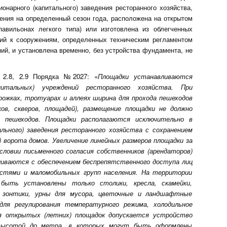
онарного (капитального) заведения ресторанного хозяйства,
ения на определенный сезон года, расположена на открытом
павильонах легкого типа) или изготовлена из облегченных
ний к сооружениям, определенных техническим регламентом
ий, и установлена временно, без устройства фундамента, не
 2.8, 2.9 Порядка №2027: «
Площадки устанавливаются
итальных) учреждений ресторанного хозяйства. При
ожках, тротуарах и аллеях ширина для прохода пешеходов
ов, скверов, площадей), размещение площадки не должно
 пешеходов. Площадки располагаются исключительно в
льного) заведения ресторанного хозяйства с сохранением
) ворота домов. Увеличение линейных размеров площадки за
словии письменного согласия собственников (арендаторов)
ливаются с обеспечением беспрепятственного доступа лиц
остями и маломобильных групп населения. На территории
быть установлены только столики, кресла, скамейки,
, зонтики, урны для мусора, цветочные и ландшафтные
 для регулирования температурного режима, холодильное
ия открытых (летних) площадок допускается устройство
й высотой до метра, в которых могут быть оформлены