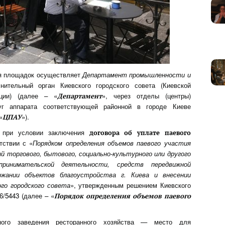
ия площадок осуществляет
Департамент промышленности и
лнительный орган Киевского городского совета (Киевской
ации) (далее – «
», через отделы (центры)
Департамент
уг аппарата соответствующей районной в городе Киеве
«
»).
ЦПАУ
 при условии заключения
договора об уплате паевого
тствии с «
Порядком определения объемов паевого участия
ий торгового, бытового, социально-культурного или другого
принимательской деятельности, средств передвижной
ржании объектов благоустройства г. Киева и внесении
го городского совета
», утвержденным решением Киевского
6/5443 (далее – «
Порядок определения объемов паевого
ого заведения ресторанного хозяйства — место для