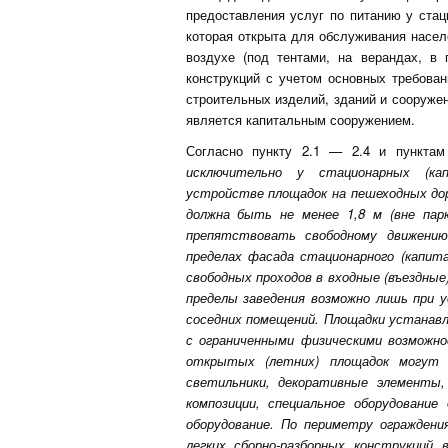
предоставления услуг по питанию у стаци
которая открыта для обслуживания насел
воздухе (под тентами, на верандах, в 
конструкций с учетом основных требова
строительных изделий, зданий и сооружен
является капитальным сооружением.
Согласно пункту 2.1 — 2.4 и пунктам
исключительно у стационарных (кап
устройстве площадок на пешеходных дор
должна быть не менее 1,8 м (вне парк
препятствовать свободному движению
пределах фасада стационарного (капита
свободных проходов в входные (въездные
пределы заведения возможно лишь при у
соседних помещений. Площадки устанав
с ограниченными физическими возможн
открытых (летних) площадок могут 
светильники, декоративные элементы
композиции, специальное оборудование
оборудование. По периметру огражден
легких сборно-разборных конструкци