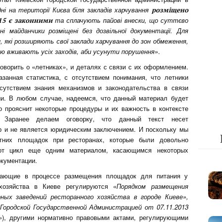
ні на території Києва біля закладів харчування
розміщено
та сплачують пайові внески, що суттєво
15 є законними
і майданчики розміщені без дозвільної документації. Для
, які розширяють свої заклади харчування до зон обмеження,
ією вживають усіх заходів, аби усунути порушення
».
оворить о «летниках», и деталях с связи с их оформлением.
занная статистика, с отсутствием понимания, что летники
сутствием знания механизмов и законодательства в связи
и. В любом случае, надеемся, что данный материал будет
о прояснит некоторые процедуры и их важность в контексте
а. Заранее делаем оговорку, что данный текст несет
р и не является юридическим заключением. И поскольку мы
тних площадок при ресторанах, которые были довольно
тот цикл еще одним материалом, касающимся некоторых
кументации.
икающие в процессе размещения площадок для питания у
 хозяйства в Киеве регулируются «
Порядком размещения
ных заведений ресторанного хозяйства в городе Киеве»,
Городской Государственной Администрацией от 07.11.2013
»), другими нормативно правовыми актами, регулирующими