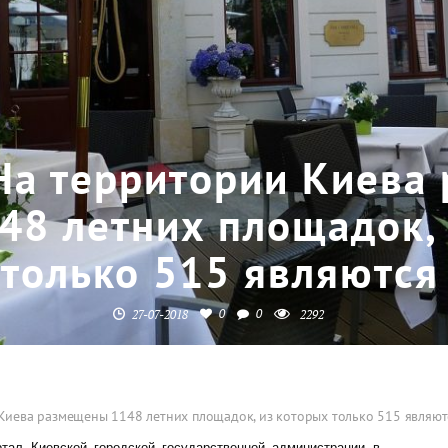
На территории Киева
48 летних площадок,
только 515 являются
0
0
27-07-2018
2292
Киева размещены 1148 летних площадок, из которых только 515 являю
тал Киевской городской государственной администрации в