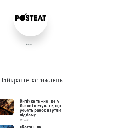
Автор
Найкраще за тиждень
Випічка тижня: де у
Львові печуть те, що
робить ранок вартим
підйому
3588
«Вогонь як