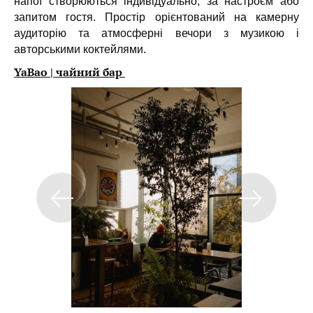
напої створюються індивідуально, за настроєм або
запитом гостя. Простір орієнтований на камерну
аудиторію та атмосферні вечори з музикою і
авторськими коктейлями.
YaBao | чайний бар