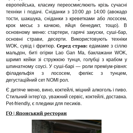
европейська, класику переосмислюють крізь сучасні
техніки і подачі. Сніданки з 10:00 до 14:00 (авокадо
тости, шакшука, сніданки з креветками або лососем,
крок месьє з качкою, яйця бенедикт, тощо). В
основному меню: стартери, гарячі закуски, суші-бар,
основні страви, десерти. Використовують техніки
Серед страв:
WOK, сувід і фритюр.
едамаме з сіллю
мальдон, биті огірки Lao Gan Ma, баклажани WOK,
шримп кейки зі стружкою тунця, голубці з крабом у
шпинатному соусі. У суші-барі — роли преміум-рівня:
філадельфія з лососем, фелікс з тунцем,
дегустаційний сет NOMI рол.
Є дитяче меню, вино, коктейлі, міцний алкоголь і пиво.
Стильний інтер’єр, уважний сервіс, коктейлі, доставка.
Pet-friendly, є пледики для песиків.
ҐО | Японський ресторан