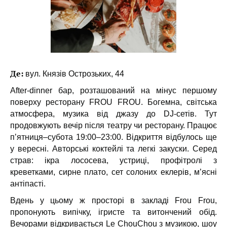
Де:
вул. Князів Острозьких, 44
Аfter-dinner бар, розташований на мінус першому
поверху ресторану FROU FROU. Богемна, світська
атмосфера, музика від джазу до DJ-сетів. Тут
продовжують вечір після театру чи ресторану. Працює
пʼятниця–субота 19:00–23:00. Відкриття відбулось ще
у вересні. Авторські коктейлі та легкі закуски. Серед
страв: ікра лососева, устриці, профітролі з
креветками, сирне плато, сет солоних еклерів, м’ясні
антіпасті.
Вдень у цьому ж просторі в закладі Frou Frou,
пропонують випічку, ігристе та витончений обід.
Вечорами відкривається Le ChouChou з музикою, шоу