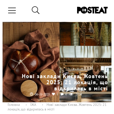
Нові заклади Києва. Жовтень
2025: 21 локація, що
відкрилась в місті
1
0
06-11-2025
5736
Головна
›
ЇЖА
›
Нові заклади Києва. Жовтень 2025: 21
локація, що відкрилась в місті