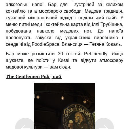
алкогольні напої. Бар для зустрічей за келихом
коктейлю та атмосферою свободи. Медова традиція,
сучасний міксологічний підхід і подільський вайб. У
меню питні меди і коктейльна карта від Іллі Трубіцина,
побудована навколо медових нот. До напоїв
пропонують закуски від українських виробників і
сендвічі від FoodieSpace. Влансиця — Тетяна Коваль.
Бар може розмістити 30 гостей. Pet-friendly. Якщо
шукаєте, де поїсти у Києві та відчути атмосферу
медової культури — вам сюди.
The Gentlemen Pub | паб