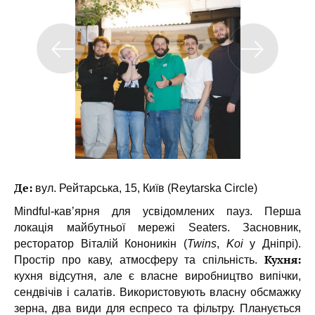
Де:
вул. Рейтарська, 15, Київ (Reytarska Circle)
Mindful-кавʼярня для усвідомлених пауз. Перша
локація майбутньої мережі Seaters. Засновник,
ресторатор Віталій Кононикін (
Twins
,
Koi
у Дніпрі).
Кухня:
Простір про каву, атмосферу та спільність.
кухня відсутня, але є власне виробництво випічки,
сендвічів і салатів. Використовують власну обсмажку
зерна, два види для еспресо та фільтру. Планується