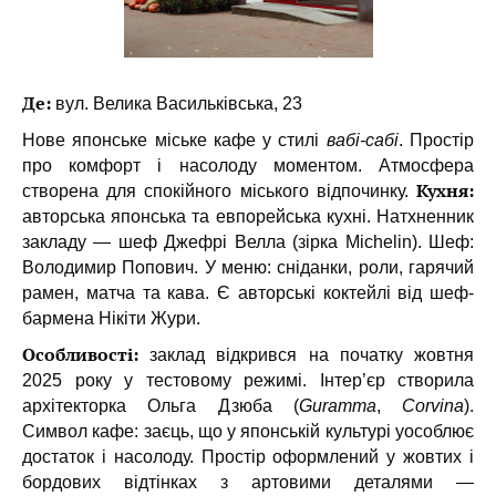
Де:
вул. Велика Васильківська, 23
Нове японське міське кафе у стилі
вабі-сабі
. Простір
про комфорт і насолоду моментом. Атмосфера
Кухня:
створена для спокійного міського відпочинку.
авторська японська та евпорейська кухні. Натхненник
закладу — шеф Джефрі Велла (зірка Michelin). Шеф:
Володимир Попович. У меню: сніданки, роли, гарячий
рамен, матча та кава. Є авторські коктейлі від шеф-
бармена Нікіти Жури.
Особливості:
заклад відкрився на початку жовтня
2025 року у тестовому режимі. Інтер’єр створила
архітекторка Ольга Дзюба (
Guramma
,
Corvina
).
Символ кафе: заєць, що у японській культурі уособлює
достаток і насолоду. Простір оформлений у жовтих і
бордових відтінках з артовими деталями —