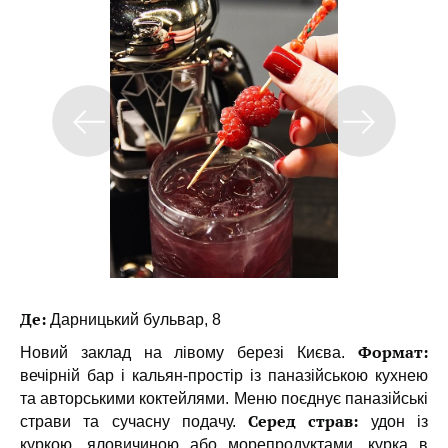
Де:
Дарницький бульвар, 8
Формат:
Новий заклад на лівому березі Києва.
вечірній бар і кальян-простір із паназійською кухнею
та авторськими коктейлями. Меню поєднує паназійські
Серед страв:
страви та сучасну подачу.
удон із
куркою, яловичиною або морепродуктами, курка в