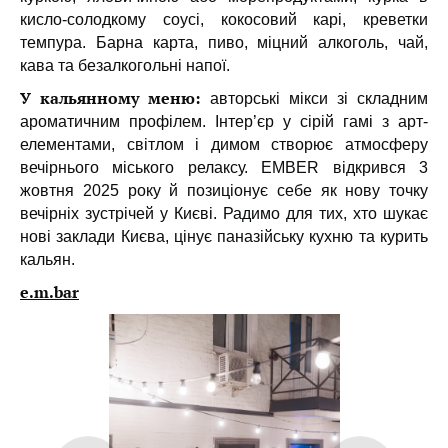
кисло-солодкому соусі, кокосовий карі, креветки
темпура. Барна карта, пиво, міцний алкоголь, чай,
кава та безалкогольні напої.
У кальянному меню:
авторські мікси зі складним
ароматичним профілем. Інтер’єр у сірій гамі з арт-
елементами, світлом і димом створює атмосферу
вечірнього міського релаксу. EMBER відкрився 3
жовтня 2025 року й позиціонує себе як нову точку
вечірніх зустрічей у Києві. Радимо для тих, хто шукає
нові заклади Києва, цінує паназійську кухню та курить
кальян.
e.m.bar