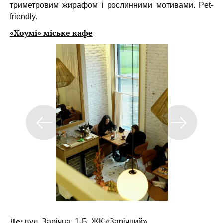
триметровим жирафом і рослинними мотивами. Pet-
friendly.
«Хоумі» міське кафе
Де:
вул. Зарічна, 1-Б, ЖК «Зарічний»