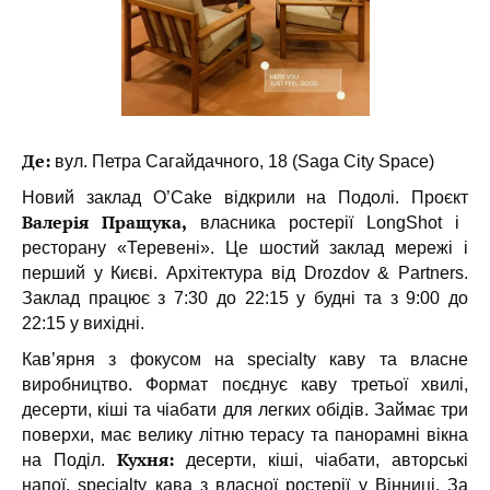
Де:
вул. Петра Сагайдачного, 18 (Saga City Space)
Новий заклад O’Cake відкрили на Подолі. Проєкт
Валерія Пращука,
власника ростерії LongShot і
ресторану «Теревені». Це шостий заклад мережі і
перший у Києві. Архітектура від Drozdov & Partners.
Заклад працює з 7:30 до 22:15 у будні та з 9:00 до
22:15 у вихідні.
Кав’ярня з фокусом на specialty каву та власне
виробництво. Формат поєднує каву третьої хвилі,
десерти, кіші та чіабати для легких обідів. Займає три
поверхи, має велику літню терасу та панорамні вікна
Кухня:
на Поділ.
десерти, кіші, чіабати, авторські
напої, specialty кава з власної ростерії у Вінниці. За