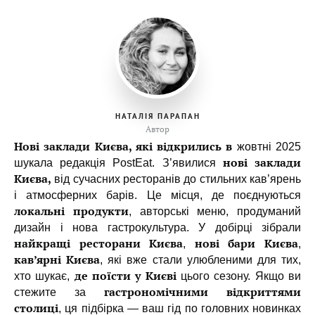
НАТАЛІЯ ПАРАПАН
Автор
Нові заклади Києва, які відкрились в
жовтні 2025
нові заклади
шукала редакція PostEat. З’явилися
Києва,
від сучасних ресторанів до стильних кав’ярень
і атмосферних барів. Це місця, де поєднуються
локальні продукти
, авторські меню, продуманий
дизайн і нова гастрокультура. У добірці зібрали
найкращі ресторани Києва
нові бари Києва
,
,
кав’ярні Києва
, які вже стали улюбленими для тих,
де поїсти у Києві
хто шукає,
цього сезону. Якщо ви
гастрономічними відкриттями
стежите за
столиці
, ця підбірка — ваш гід по головних новинках