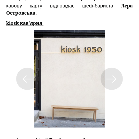
Лєра
кавову карту відповідає шеф-бариста
Островська.
kiosk кавʼярня