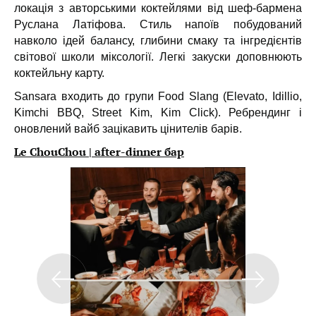
локація з авторськими коктейлями від шеф-бармена
Руслана Латіфова. Стиль напоїв побудований
навколо ідей балансу, глибини смаку та інгредієнтів
світової школи міксології. Легкі закуски доповнюють
коктейльну карту.
Sansara входить до групи Food Slang (Elevato, Idillio,
Kimchi BBQ, Street Kim, Kim Click). Ребрендинг і
оновлений вайб зацікавить цінителів барів.
Le ChouChou | after-dinner бар