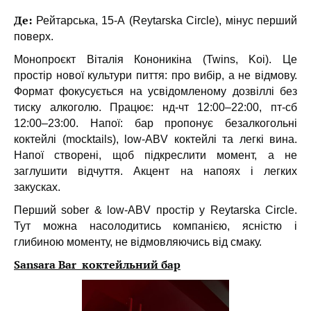
Де:
Рейтарська, 15-А (Reytarska Circle), мінус перший
поверх.
Монопроєкт Віталія Кононикіна (Twins, Koi). Це
простір нової культури пиття: про вибір, а не відмову.
Формат фокусується на усвідомленому дозвіллі без
тиску алкоголю. Працює: нд-чт 12:00–22:00, пт-сб
12:00–23:00. Напої: бар пропонує безалкогольні
коктейлі (mocktails), low-ABV коктейлі та легкі вина.
Напої створені, щоб підкреслити момент, а не
заглушити відчуття. Акцент на напоях і легких
закусках.
Перший sober & low-ABV простір у Reytarska Circle.
Тут можна насолодитись компанією, ясністю і
глибиною моменту, не відмовляючись від смаку.
Sansara Bar коктейльний бар