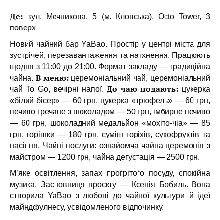
Де:
вул. Мечникова, 5 (м. Кловська), Octo Tower, 3
поверх
Новий чайний бар YaBao. Простір у центрі міста для
зустрічей, перезавантаження та натхнення. Працюють
щодня з 11:00 до 21:00. Формат закладу — традиційна
В меню:
чайна.
церемоніальний чай, церемоніальний
До чаю подають:
чай To Go, вечірні напої.
цукерка
«білий бісер» — 60 грн, цукерка «трюфель» — 60 грн,
печиво гречане з шоколадом — 50 грн, імбирне печиво
— 60 грн, шоколадний медальйон «мохіто-чіа» — 85
грн, горішки — 180 грн, суміш горіхів, сухофруктів та
насіння. Чайні послуги: ознайомча чайна церемонія з
майстром — 1200 грн, чайна дегустація — 2500 грн.
М’яке освітлення, запах прогрітого посуду, спокійна
музика. Засновниця проєкту — Ксенія Бобиль. Вона
створила YaBao з любові до чайної культури й ідеї
майндфулнесу, усвідомленого відпочинку.