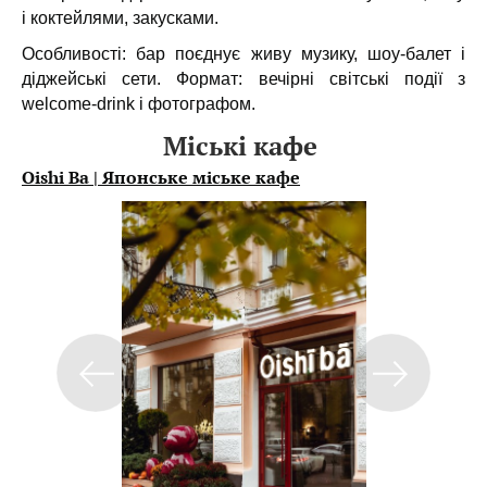
і коктейлями, закусками.
Особливості: бар поєднує живу музику, шоу-балет і
діджейські сети. Формат: вечірні світські події з
welcome-drink і фотографом.
Міські кафе
Oishi Ba | Японське міське кафе