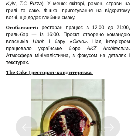
Kyiv
,
T.C Pizza
). У меню: якіторі, рамен, страви на
грилі та саке. Фішка: приготування на відкритому
вогні, що додає глибини смаку.
Особливості:
ресторан працює з 12:00 до 21:00,
гриль-бар — із 16:00. Проєкт створено командою
власників
Hanh
і бару «
Oкно»
. Над інтер’єром
працювало українське бюро
AKZ Architectura
.
Атмосфера мінімалістична, з фокусом на деталях і
текстурах.
The Cake | ресторан-кондитерська