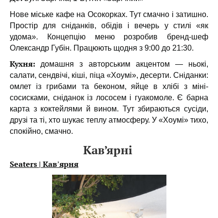
Нове міське кафе на Осокорках. Тут смачно і затишно.
Простір для сніданків, обідів і вечерь у стилі «як
удома». Концепцію меню розробив бренд-шеф
Олександр Губін. Працюють щодня з 9:00 до 21:30.
Кухня:
домашня з авторським акцентом — ньокі,
салати, сендвічі, кіші, піца «Хоумі», десерти. Сніданки:
омлет із грибами та беконом, яйце в хлібі з міні-
сосисками, сніданок із лососем і гуакомоле. Є барна
карта з коктейлями й вином. Тут збираються сусіди,
друзі та ті, хто шукає теплу атмосферу. У «Хоумі» тихо,
спокійно, смачно.
Кав’ярні
Seaters | Кавʼярня