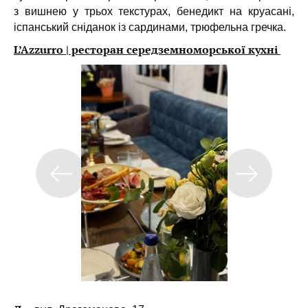
з вишнею у трьох текстурах, бенедикт на круасані,
іспанський сніданок із сардинами, трюфельна гречка.
L’Azzurro | ресторан середземноморської кухні