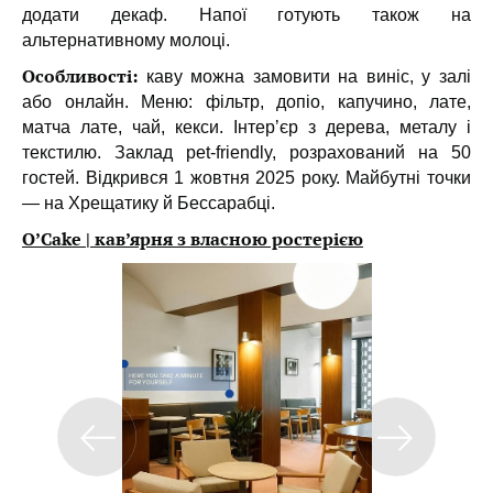
додати декаф. Напої готують також на
альтернативному молоці.
Особливості:
каву можна замовити на виніс, у залі
або онлайн. Меню: фільтр, допіо, капучино, лате,
матча лате, чай, кекси. Інтерʼєр з дерева, металу і
текстилю. Заклад pet-friendly, розрахований на 50
гостей. Відкрився 1 жовтня 2025 року. Майбутні точки
— на Хрещатику й Бессарабці.
O’Cake | кав’ярня з власною ростерією