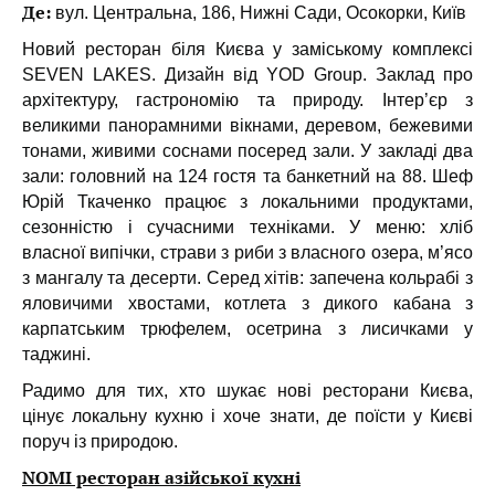
Де:
вул. Центральна, 186, Нижні Сади, Осокорки, Київ
Новий ресторан біля Києва у заміському комплексі
SEVEN LAKES. Дизайн від YOD Group. Заклад про
архітектуру, гастрономію та природу. Інтер’єр з
великими панорамними вікнами, деревом, бежевими
тонами, живими соснами посеред зали. У закладі два
зали: головний на 124 гостя та банкетний на 88. Шеф
Юрій Ткаченко працює з локальними продуктами,
сезонністю і сучасними техніками. У меню: хліб
власної випічки, страви з риби з власного озера, м’ясо
з мангалу та десерти. Серед хітів: запечена кольрабі з
яловичими хвостами, котлета з дикого кабана з
карпатським трюфелем, осетрина з лисичками у
таджині.
Радимо для тих, хто шукає нові ресторани Києва,
цінує локальну кухню і хоче знати, де поїсти у Києві
поруч із природою.
NOMI ресторан азійської кухні