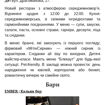
Де:
вул. Драгоманова, 17.
Новий ресторан з атмосферою середземномор’я.
Відчинені щодня з 12:00 до 22:00. Кухня:
середземноморська, зі свіжими інгредієнтами та
гармонійними поєднаннями. У меню — супи, закуски,
салати, паста, основні страви, гарніри, десерти, піца
та сніданки.
В меню: бранчі, які закохують із першого погляду;
фірмовий «МітінСирник» — ніжний сирник із
характером. Сніданки all day по вихідних. Дитячі
майстер-класи. Мають меню “Блекаут” для будь-якої
ситуації. Pet-friendly. В закладі можна провести: день
народження чи ювілей, корпоратив або бенкет,
романтичну вечерю чи сімейне свято.
Бари
EMBER | Кальян бар