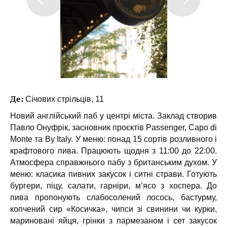
Де:
Січових стрільців, 11
Новий англійський паб у центрі міста. Заклад створив
Павло Онуфрік, засновник проєктів Passenger, Capo di
Monte та By Italy. У меню: понад 15 сортів розливного і
крафтового пива. Працюють щодня з 11:00 до 22:00.
Атмосфера справжнього пабу з британським духом. У
меню: класика пивних закусок і ситні страви. Готують
бургери, піцу, салати, гарніри, м’ясо з хоспера. До
пива пропонують слабосолений лосось, бастурму,
копчений сир «Косичка», чипси зі свинини чи курки,
мариновані яйця, грінки з пармезаном і сет закусок