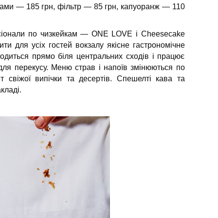
ибами — 185 грн, фільтр — 85 грн, капуоранж — 110
сіонали по чизкейкам — ONE LOVE і Cheesecake
ти для усіх гостей вокзалу якісне гастрономічне
одиться прямо біля центральних сходів і працює
для перекусу. Меню страв і напоїв змінюються по
нт свіжої випічки та десертів. Спешелті кава та
кладі.