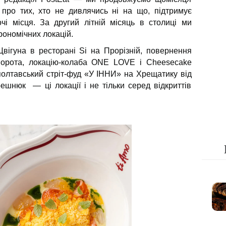
 про тих, хто не дивлячись ні на що, підтримує
очі місця. За другий літній місяць в столиці ми
рономічних локацій.
Цвігуна в ресторані Si на Прорізній, повернення
 ворота, локацію-колаба ONE LOVE і Cheesecake
полтавський стріт-фуд «У ІННИ» на Хрещатику від
ешнюк — ці локації і не тільки серед відкриттів