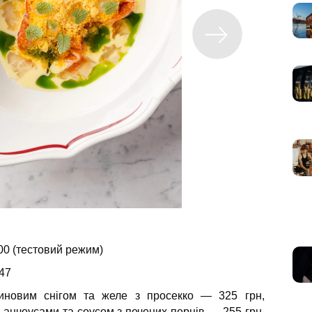
0 (тестовий режим)
47
иновим снігом та желе з просекко — 325 грн,
анчоусами та соусом з печених перців — 255 грн,