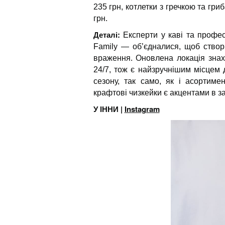
235 грн, котлетки з гречкою та гр
грн.
Деталі:
Експерти у каві та профе
Family — об’єдналися, щоб створи
враження. Оновлена локація знах
24/7, тож є найзручнішим місцем 
сезону, так само, як і асортиме
крафтові чизкейки є акцентами в за
У ІННИ |
Instagram