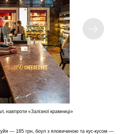
л, навпроти «Залізної крамниці»
уйя — 185 грн, боул з яловичиною та кус-кусом —