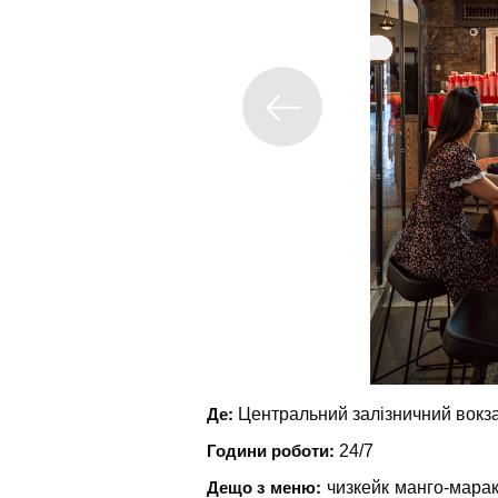
Де:
Центральний залізничний вокза
Години роботи:
24/7
Дещо з меню:
чизкейк манго-марак