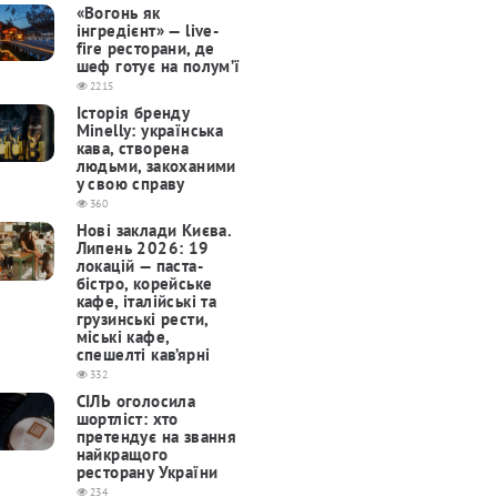
«Вогонь як
інгредієнт» — live-
fire ресторани, де
шеф готує на полум’ї
2215
Історія бренду
Minelly: українська
кава, створена
людьми, закоханими
у свою справу
360
Нові заклади Києва.
Липень 2026: 19
локацій — паста-
бістро, корейське
кафе, італійські та
грузинські рести,
міські кафе,
спешелті кав’ярні
332
СІЛЬ оголосила
шортліст: хто
претендує на звання
найкращого
ресторану України
234