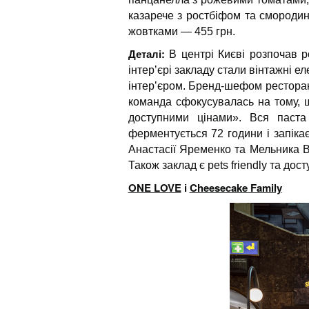
казарече з ростбіфом та смородин
жовтками — 455 грн.
Деталі:
В центрі Києві розпочав ро
інтерʼєрі закладу стали вінтажні е
інтерʼєром. Бренд-шефом рестора
команда сфокусувалась на тому, щ
доступними цінами». Вся паста
ферментується 72 години і запікає
Анастасії Яременко та Мельника В
Також заклад є pets friendly та до
ONE LOVE
і
Cheesecake Family