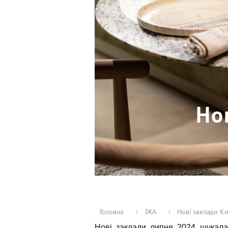
Но
Головна
›
ЇЖА
›
Нові заклади Ки
Нові заклади липня 2024 шукал