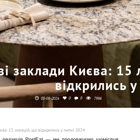
ві заклади Києва: 15 
відкрились у
0
0
03-08-2024
7986
єва: 15 локацій, що відкрились у липні 2024
а редакція PostEat — ми продовжуємо щомісяця