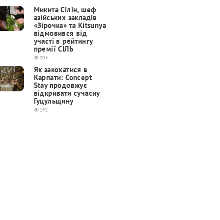
Микита Сілін, шеф
азійських закладів
«Зірочка» та Kitsunya
відмовився від
участі в рейтингу
премії СІЛЬ
203
Як закохатися в
Карпати: Concept
Stay продовжує
відкривати сучасну
Гуцульщину
192