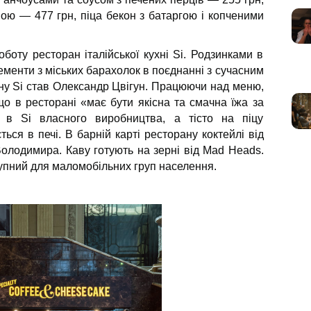
ою — 477 грн, піца бекон з батаргою і копченими
боту ресторан італійської кухні Si. Родзинками в
лементи з міських барахолок в поєднанні з сучасним
ну Si став Олександр Цвігун. Працюючи над меню,
о в ресторані «має бути якісна та смачна їжа за
 в Si власного виробництва, а тісто на піцу
ться в печі. В барній карті ресторану коктейлі від
олодимира. Каву готують на зерні від Mad Heads.
ступний для маломобільних груп населення.