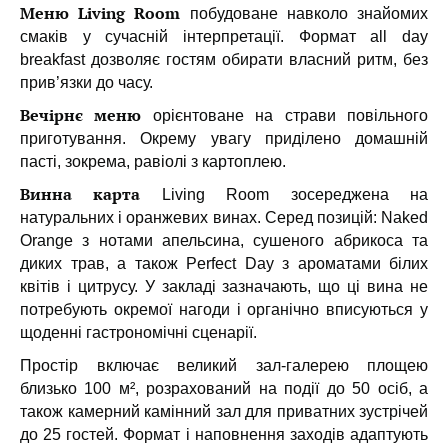
Меню Living Room
побудоване навколо знайомих
смаків у сучасній інтерпретації. Формат all day
breakfast дозволяє гостям обирати власний ритм, без
прив’язки до часу.
Вечірнє меню
орієнтоване на страви повільного
приготування. Окрему увагу приділено домашній
пасті, зокрема, равіолі з картоплею.
Винна карта
Living Room зосереджена на
натуральних і оранжевих винах. Серед позицій: Naked
Orange з нотами апельсина, сушеного абрикоса та
диких трав, а також Perfect Day з ароматами білих
квітів і цитрусу. У закладі зазначають, що ці вина не
потребують окремої нагоди і органічно вписуються у
щоденні гастрономічні сценарії.
Простір включає великий зал-галерею площею
близько 100 м², розрахований на події до 50 осіб, а
також камерний камінний зал для приватних зустрічей
до 25 гостей. Формат і наповнення заходів адаптують