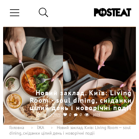
Новий заклад. Київ: Living
Room - soul dining, сніданки
цілий день і новорічні події
0
0
20-12-2025
1025
Головна
›
ЇЖА
›
Новий заклад. Київ: Living Room — soul
dining, сніданки цілий день і новорічні події