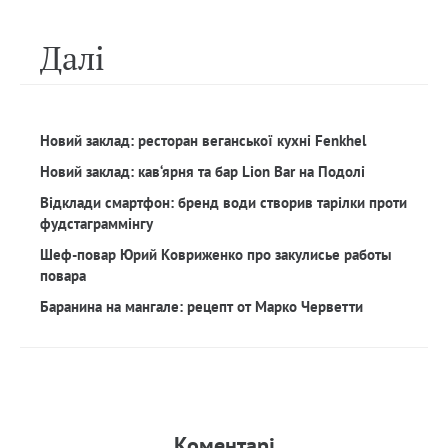
Далi
Новий заклад: ресторан веганської кухні Fenkhel
Новий заклад: кав‘ярня та бар Lion Bar на Подолі
Відклади смартфон: бренд води створив тарілки проти
фудстаграммінгу
Шеф-повар Юрий Ковриженко про закулисье работы
повара
Баранина на мангале: рецепт от Марко Черветти
Коментарi