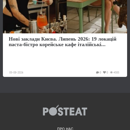
Нові заклади Києва. Липень 2026: 19 локацій
паста-бістро корейське кафе італійські...
05-08-2026
0
0
4385
ПРО НАС