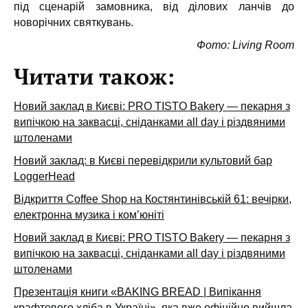
під сценарій замовника, від ділових ланчів до
новорічних святкувань.
Фото: Living Room
Читати також:
Новий заклад в Києві: PRO TISTO Bakery — пекарня з
випічкою на заквасці, сніданками all day і різдвяними
штоленами
Новий заклад: в Києві перевідкрили культовий бар
LoggerHead
Відкриття Coffee Shop на Костянтинівській 61: вечірки,
електронна музика і комʼюніті
Новий заклад в Києві: PRO TISTO Bakery — пекарня з
випічкою на заквасці, сніданками all day і різдвяними
штоленами
Презентація книги «BAKING BREAD | Випікання
крафтового хліба в Україні», яка вже офіційно вийшла