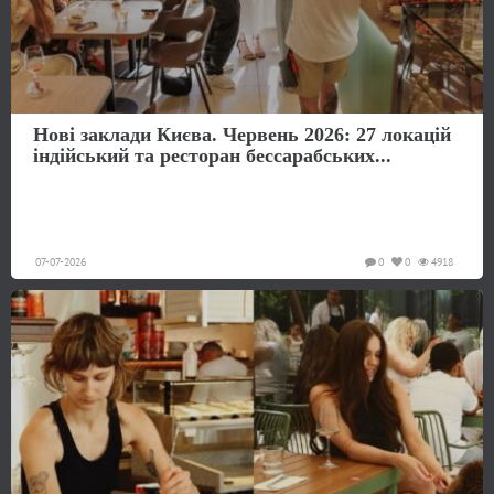
Нові заклади Києва. Червень 2026: 27 локацій
індійський та ресторан бессарабських...
07-07-2026
0
0
4918