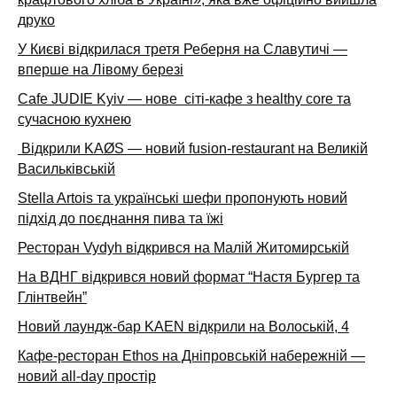
друко
У Києві відкрилася третя Реберня на Славутичі —
вперше на Лівому березі
Cafe JUDIE Kyiv — нове сіті-кафе з healthy core та
сучасною кухнею
Відкрили KAØS — новий fusion-restaurant на Великій
Васильківській
Stella Artois та українські шефи пропонують новий
підхід до поєднання пива та їжі
Ресторан Vydyh відкрився на Малій Житомирській
На ВДНГ відкрився новий формат “Настя Бургер та
Глінтвейн”
Новий лаундж-бар KAEN відкрили на Волоській, 4
Кафе-ресторан Ethos на Дніпровській набережній —
новий all-day простір