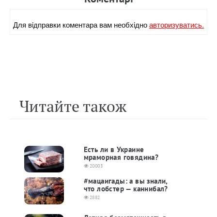
Для вiдправки коментара вам необхiдно
авторизуватись.
Читайте також
Есть ли в Украине
мраморная говядина?
20003
#мацаигады: а вы знали,
что лобстер — каннибал?
2882