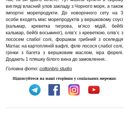
вигляді власний улов закладу з Чорного моря, а також
імпортні морепродукти. До новорічного сету на 3
особи входять мікс морепродуктів у вершковому соусі
(кальмар, креветка тигрова, м’ясо мідій, бейбі
кальмар, бейбі восьминіг), олів’є з креветкою, олів’є з
лососем слабої солі, форшмак грибний з оселедця
Матіас на картопляній вафлі, філе лосося слабої солі,
грінки з багета з вершковим маслом, ікра форелі.
Додають 1 пляшку білого вина до замовлення.
Головна фото:
cottonbro studio
Підписуйтеся на наші сторінки у соціальних мережах
: