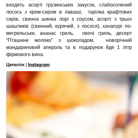
входять асорті грузинських закусок, слабосолений
лосось з крем-сиром в лаваші, тарілка крафтових
сирів, свинна шинка лорі з соусом, асорті з трьох
шашликів (свинний, курячий, з лосося), хачапурі по-
мегрельськи, ананас гриль, овочі гриль, десерт
“Пташине молоко” з шоколадом, новорічний
мандариновий апероль та в подарунок йде 1 літр
фірмового вина.
Цепелін |
Instagram