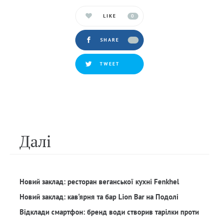
LIKE
0
SHARE
TWEET
Далi
Новий заклад: ресторан веганської кухні Fenkhel
Новий заклад: кав‘ярня та бар Lion Bar на Подолі
Відклади смартфон: бренд води створив тарілки проти