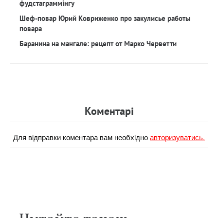
фудстаграммінгу
Шеф-повар Юрий Ковриженко про закулисье работы
повара
Баранина на мангале: рецепт от Марко Черветти
Коментарi
Для вiдправки коментара вам необхiдно
авторизуватись.