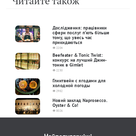
Читайте також
Дослідження: працівники
сфери послуг п’ють більше
тому, що увесь час
прикидаються
2204
Beefeater & Tonic Twist:
конкурс на лучший Джин-
тоник в Gimlet
2230
Глинтвейн с ягодами для
холодной погоды
2982
Новий заклад Naprosecco.
Oyster & Co!
8026