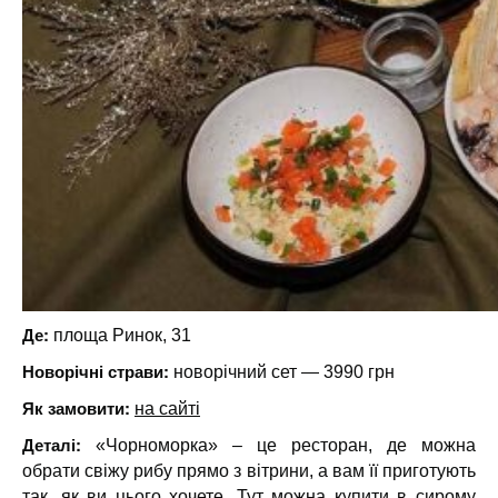
Де:
площа Ринок, 31
Новорічні страви:
новорічний сет — 3990 грн
Як замовити:
на сайті
Деталі:
«Чорноморка» – це ресторан, де можна
обрати свіжу рибу прямо з вітрини, а вам її приготують
так, як ви цього хочете. Тут можна купити в сирому