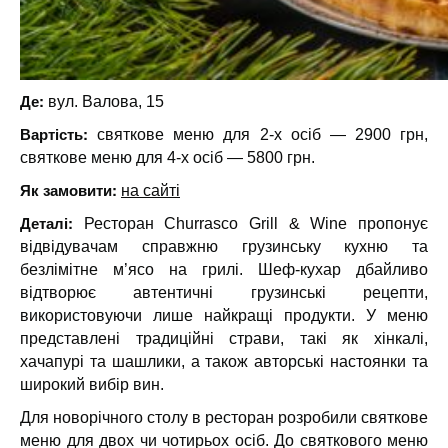
Де:
вул. Валова, 15
Вартість:
святкове меню для 2-х осіб — 2900 грн,
святкове меню для 4-х осіб — 5800 грн.
Як замовити:
на сайті
Деталі:
Ресторан Churrasco Grill & Wine пропонує
відвідувачам справжню грузинську кухню та
безлімітне м’ясо на грилі. Шеф-кухар дбайливо
відтворює автентичні грузинські рецепти,
використовуючи лише найкращі продукти. У меню
представлені традиційні страви, такі як хінкалі,
хачапурі та шашлики, а також авторські настоянки та
широкий вибір вин.
Для новорічного столу в ресторан розробили святкове
меню для двох чи чотирьох осіб. До святкового меню