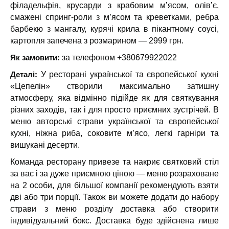
філадельфія, крусарди з крабовим м’ясом, олів’є,
смажені спринг-роли з м’ясом та креветками, ребра
барбекю з мангалу, курячі крила в пікантному соусі,
картопля запечена з розмарином — 2999 грн.
Як замовити:
за телефоном +380679922022
Деталі:
У ресторані української та європейської кухні
«Цепелін» створили максимально затишну
атмосферу, яка відмінно підійде як для святкування
різних заходів, так і для просто приємних зустрічей. В
меню авторські страви української та європейської
кухні, ніжна риба, соковите м’ясо, легкі гарніри та
вишукані десерти.
Команда ресторану привезе та накриє святковий стіл
за вас і за дуже приємною ціною — меню розраховане
на 2 особи, для більшої компанії рекомендують взяти
дві або три порції. Також ви можете додати до набору
страви з меню розділу доставка або створити
індивідуальний бокс. Доставка буде здійснена лише