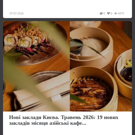
07-07-2026
0
0
4879
Нові заклади Києва. Травень 2026: 19 нових
закладів місяця азійські кафе...