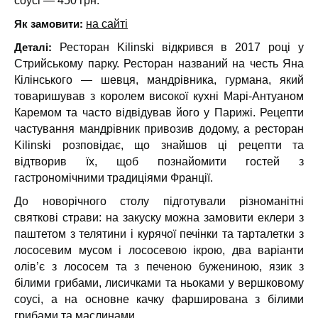
соусі — 450 грн.
Як замовити:
на сайті
Деталі:
Ресторан Kilinski відкрився в 2017 році у
Стрийському парку. Ресторан названий на честь Яна
Кілінського — шевця, мандрівника, гурмана, який
товаришував з королем високої кухні Марі-Антуаном
Каремом та часто відвідував його у Парижі. Рецепти
частування мандрівник привозив додому, а ресторан
Kilinski розповідає, що знайшов ці рецепти та
відтворив їх, щоб познайомити гостей з
гастрономічними традиціями Франції.
До новорічного столу підготували різноманітні
святкові страви: на закуску можна замовити еклери з
паштетом з телятини і курячої печінки та тарталетки з
лососевим мусом і лососевою ікрою, два варіанти
олів’є з лососем та з печеною бужениною, язик з
білими грибами, лисичками та ньоками у вершковому
соусі, а на основне качку фарширована з білими
грибами та маслинами.