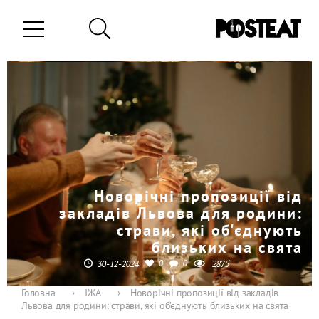
Новорічні пропозиції від
закладів Львова для родини:
страви, які об'єднують
близьких на свята
0
0
30-12-2024
2875
Головна
›
ЇЖА
›
Новорічні пропозиції від закладів
Львова для родини: страви, які об’єднують близьких на свята