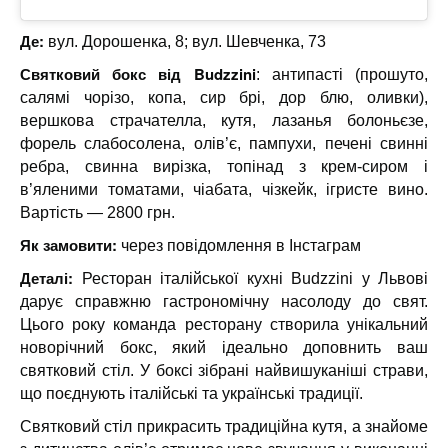
Де:
вул. Дорошенка, 8; вул. Шевченка, 73
Святковий бокс від Budzzini
: антипасті (прошуто,
салямі чорізо, копа, сир брі, дор блю, оливки),
вершкова страчателла, кутя, лазанья болоньєзе,
форель слабосолена, олів’є, пампухи, печені свинні
ребра, свинна вирізка, топінад з крем-сиром і
в’яленими томатами, чіабата, чізкейк, ігристе вино.
Вартість — 2800 грн.
Як замовити:
через повідомлення в Інстаграм
Деталі:
Ресторан італійської кухні Budzzini у Львові
дарує справжню гастрономічну насолоду до свят.
Цього року команда ресторану створила унікальний
новорічний бокс, який ідеально доповнить ваш
святковий стіл. У боксі зібрані найвишуканіші страви,
що поєднують італійські та українські традиції.
Святковий стіл прикрасить традиційна кутя, а знайоме