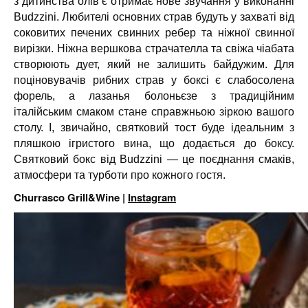
з дитинства олів’є отримає нове звучання у виконанні
Budzzini. Любителі основних страв будуть у захваті від
соковитих печених свинних ребер та ніжної свинної
вирізки. Ніжна вершкова страчателла та свіжа чіабата
створюють дует, який не залишить байдужим. Для
поціновувачів рибних страв у боксі є слабосолена
форель, а лазанья болоньєзе з традиційним
італійським смаком стане справжньою зіркою вашого
столу. І, звичайно, святковий тост буде ідеальним з
пляшкою ігристого вина, що додається до боксу.
Святковий бокс від Budzzini — це поєднання смаків,
атмосфери та турботи про кожного гостя.
Churrasco Grill&Wine |
Instagram