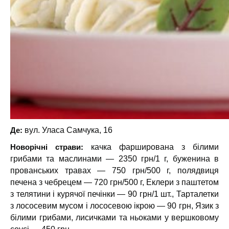
Де:
вул. Уласа Самчука, 16
Новорічні страви:
качка фарширована з білими
грибами та маслинами — 2350 грн/1 г, буженина в
прованських травах — 750 грн/500 г, полядвиця
печена з чебрецем — 720 грн/500 г, Еклери з паштетом
з телятини і курячої печінки — 90 грн/1 шт., Тарталетки
з лососевим мусом і лососевою ікрою — 90 грн, Язик з
білими грибами, лисичками та ньоками у вершковому