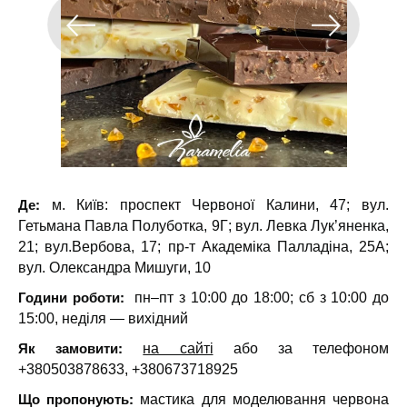
Де:
м. Київ: проспект Червоної Калини, 47; вул.
Гетьмана Павла Полуботка, 9Г; вул. Левка Лук’яненка,
21; вул.Вербова, 17; пр-т Академіка Палладіна, 25А;
вул. Олександра Мишуги, 10
Години роботи:
пн–пт з 10:00 до 18:00; сб з 10:00 до
15:00, неділя — вихідний
Як замовити:
на сайті
або за телефоном
+380503878633, +380673718925
Що пропонують:
мастика для моделювання червона