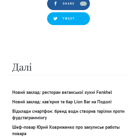
SHARE
TWEET
Далi
Новий заклад: ресторан веганської кухні Fenkhel
Новий заклад: кав‘ярня та бар Lion Bar на Подолі
Відклади смартфон: бренд води створив тарілки проти
фудстаграммінгу
Шеф-повар Юрий Ковриженко про закулисье работы
повара