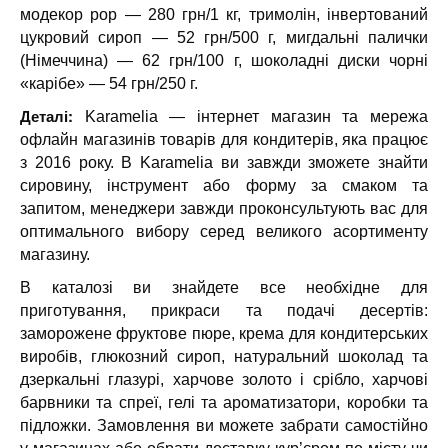
модекор pop — 280 грн/1 кг, тримолін, інвертований
цукровий сироп — 52 грн/500 г, мигдальні палички
(Німеччина) — 62 грн/100 г, шоколадні диски чорні
«карібе» — 54 грн/250 г.
Деталі:
Karamelia — інтернет магазин та мережа
офлайн магазинів товарів для кондитерів, яка працює
з 2016 року. В Karamelia ви завжди зможете знайти
сировину, інструмент або форму за смаком та
запитом, менеджери завжди проконсультують вас для
оптимального вибору серед великого асортименту
магазину.
В каталозі ви знайдете все необхідне для
приготування, прикраси та подачі десертів:
заморожене фруктове пюре, крема для кондитерських
виробів, глюкозний сироп, натуральний шоколад та
дзеркальні глазурі, харчове золото і срібло, харчові
барвники та спреї, гелі та ароматизатори, коробки та
підложки. Замовлення ви можете забрати самостійно