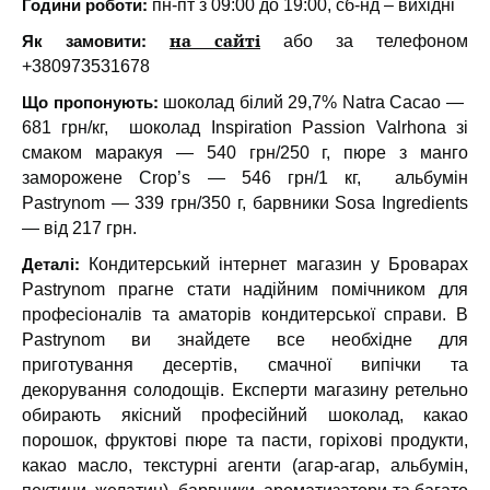
Години роботи:
пн-пт з 09:00 до 19:00, сб-нд – вихідні
Як замовити:
на сайті
або за телефоном
+380973531678
Що пропонують:
шоколад білий 29,7% Natra Cacao —
681 грн/кг, шоколад Inspiration Passion Valrhona зі
смаком маракуя — 540 грн/250 г, пюре з манго
заморожене Crop’s — 546 грн/1 кг, альбумін
Pastrynom — 339 грн/350 г, барвники Sosa Ingredients
— від 217 грн.
Деталі:
Кондитерський інтернет магазин у Броварах
Pastrynom прагне стати надійним помічником для
професіоналів та аматорів кондитерської справи. В
Pastrynom ви знайдете все необхідне для
приготування десертів, смачної випічки та
декорування солодощів. Експерти магазину ретельно
обирають якісний професійний шоколад, какао
порошок, фруктові пюре та пасти, горіхові продукти,
какао масло, текстурні агенти (агар-агар, альбумін,