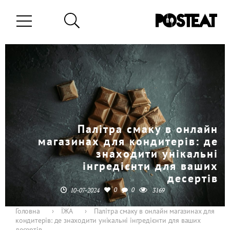
Палітра смаку в онлайн
магазинах для кондитерів: де
знаходити унікальні
інгредієнти для ваших
десертів
0
0
10-07-2024
3169
Головна
›
ЇЖА
›
Палітра смаку в онлайн магазинах для
кондитерів: де знаходити унікальні інгредієнти для ваших
десертів