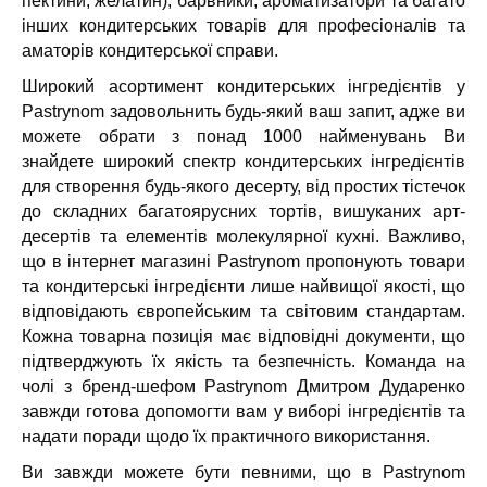
пектини, желатин), барвники, ароматизатори та багато
інших кондитерських товарів для професіоналів та
аматорів кондитерської справи.
Широкий асортимент кондитерських інгредієнтів у
Pastrynom задовольнить будь-який ваш запит, адже ви
можете обрати з понад 1000 найменувань Ви
знайдете широкий спектр кондитерських інгредієнтів
для створення будь-якого десерту, від простих тістечок
до складних багатоярусних тортів, вишуканих арт-
десертів та елементів молекулярної кухні. Важливо,
що в інтернет магазині Pastrynom пропонують товари
та кондитерські інгредієнти лише найвищої якості, що
відповідають європейським та світовим стандартам.
Кожна товарна позиція має відповідні документи, що
підтверджують їх якість та безпечність. Команда на
чолі з бренд-шефом Pastrynom Дмитром Дударенко
завжди готова допомогти вам у виборі інгредієнтів та
надати поради щодо їх практичного використання.
Ви завжди можете бути певними, що в Pastrynom