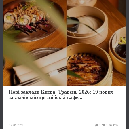
Нові заклади Києва. Травень 2026: 19 нових
закладів місяця азійські кафе...
12-06-2026
0
0
4192