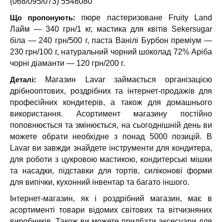
(068/095/073) 5548080
Що пропонують:
пюре пастеризоване Fruity Land
Лайм — 340 грн/1 кг, мастика для квітів Sekersugar
біла — 240 грн/500 г, паста Ванілі Бурбон преміум —
230 грн/100 г, натуральний чорний шоколад 72% Аріба
чорні діаманти — 120 грн/200 г.
Деталі:
Магазин Lavar займається організацією
дрібнооптових, роздрібних та інтернет-продажів для
професійних кондитерів, а також для домашнього
використання. Асортимент магазину постійно
поповнюється та змінюється, на сьогоднішній день ви
можете обрати необхідне з понад 5000 позицій. В
Lavar ви завжди знайдете інструменти для кондитера,
для роботи з цукровою мастикою, кондитерські мішки
та насадки, підставки для тортів, силіконові форми
для випічки, кухонний інвентар та багато іншого.
Інтернет-магазин, як і роздрібний магазин, має в
асортименті товари відомих світових та вітчизняних
виробників. Також ви можете придбати аксесуари для