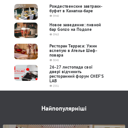
Рождественские завтраки-
буфет в Канапка-баре
3940
Новое заведение: пивной
бар Gonzo на Подоле
3963
Ресторан Терраса: Ужин
вслепую в Ателье Шеф-
повара
3045
26-27 листопада свої
двері відчинить
ресторанний форум CHEF’S
LAB
2351
Найпопулярніші