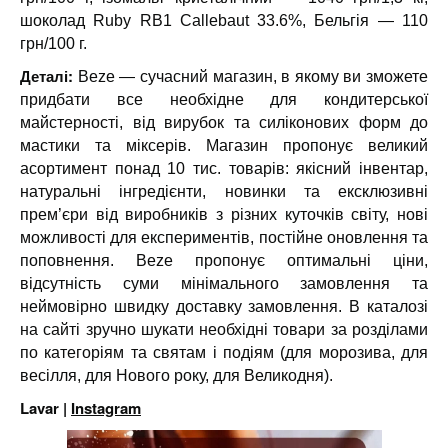
шоколад Ruby RB1 Callebaut 33.6%, Бельгія — 110
грн/100 г.
Деталі:
Beze — сучасний магазин, в якому ви зможете
придбати все необхідне для кондитерської
майстерності, від вирубок та силіконових форм до
мастики та міксерів. Магазин пропонує великий
асортимент понад 10 тис. товарів: якісний інвентар,
натуральні інгредієнти, новинки та ексклюзивні
прем’єри від виробників з різних куточків світу, нові
можливості для експериментів, постійне оновлення та
поповнення. Beze пропонує оптимальні ціни,
відсутність суми мінімального замовлення та
неймовірно швидку доставку замовлення. В каталозі
на сайті зручно шукати необхідні товари за розділами
по категоріям та святам і подіям (для морозива, для
весілля, для Нового року, для Великодня).
Lavar |
Instagram