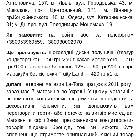
Антоновича, 157; м. Львів, вул. Городоцька, 43; м.
Миколаїв, пр-т Центральний, 171; м. Вінниця,
пр.Коцюбинського, 48; м. Одеса, вул. Катерининська,
81; м. Дніпро, вул. Володимира Мономаха, 19.
Як замовити:
на сайті
або за телефоном
+380953969559, +380930002970
Що пропонують:
шоколадні диски полуничні (глазур
кондитерська) — 50 грн/250 г, какао масло Yero — 210
грн/100 г, кокосове борошно 12% — 60 грн/200 г,пюре
маракуйя без кісточки Fruity Land — 420 грн/1 кг.
Деталі:
Інтернет магазин La-Torta працює з 2011 року і
зараз має 7 магазинів по Україні. У цьому магазині є
різноманітні кондитерські інструменти, інгредієнти та
декоративні елементи, які допоможуть вам
перетворити тортик або тістечко на витвір мистецтва.
Магазин є офіційним представником кондитерських
товарів відомих брендів, тож ви можете бути
впевнені, що отримаєте оригінальний, якісний товар