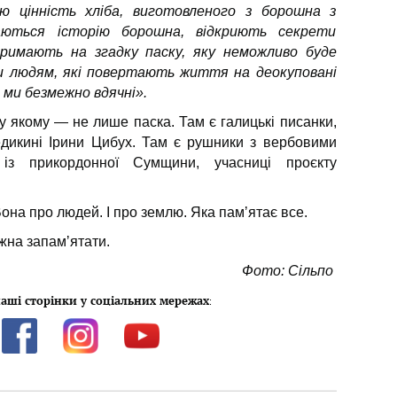
ю цінність хліба, виготовленого з борошна з
наються історію борошна, відкриють секрети
тримають на згадку паску, яку неможливо буде
и людям, які повертають життя на деокуповані
і ми безмежно вдячні».
у якому — не лише паска. Там є галицькі писанки,
дикині Ірини Цибух. Там є рушники з вербовими
 із прикордонної Сумщини, учасниці проєкту
 Вона про людей. І про землю. Яка памʼятає все.
жна запамʼятати.
Фото: Сільпо
аші сторінки у соціальних мережах
: