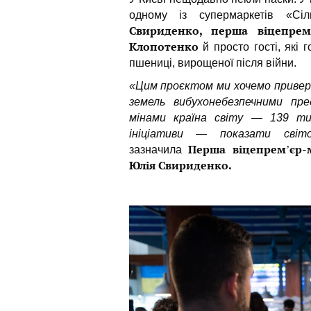
одному із супермаркетів «С
Свириденко, перша віцепремʼ
Клопотенко
й просто гості, які
пшениці, вирощеної після війни.
«Цим проєктом ми хочемо приверн
земель вибухонебезпечними пре
мінами країна світу — 139 тис
ініціативи — показати світ
Перша віцепремʼєр-
зазначила
Юлія Свириденко.