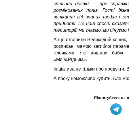
спільний досвід — про справжн
розмінованих полів. Гості діз
випікання від знаних шефів і о
придбати. Це наш спосіб сказат
території: ми знаємо, ми цінуємо 
А ще створили Великодній кошик, 
розписані мамою загиблої параме
гілочками, які вишили бабусі
«Моїм.Рідним».
Ініціатива не тільки про продукти.
А паску неможливо купити. Але мо
Підписуйтеся на н