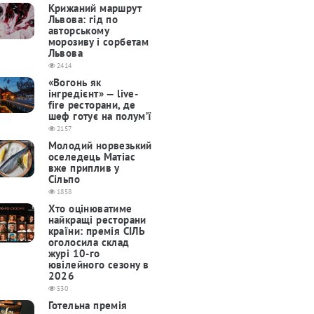
Крижаний маршрут
Львова: гід по
авторському
морозиву і сорбетам
Львова
2414
«Вогонь як
інгредієнт» — live-
fire ресторани, де
шеф готує на полум’ї
2157
Молодий норвезький
оселедець Матіас
вже приплив у
Сільпо
1858
Хто оцінюватиме
найкращі ресторани
країни: премія СІЛЬ
оголосила склад
журі 10-го
ювілейного сезону в
2026
530
Готельна премія