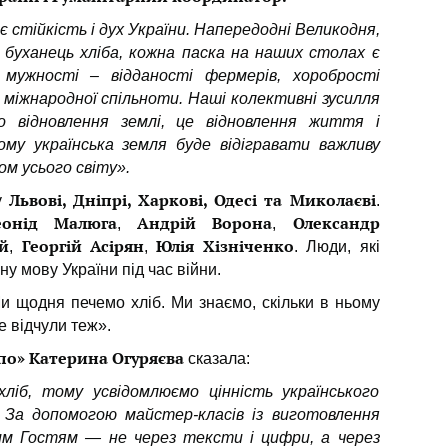
 стійкість і дух України. Напередодні Великодня,
буханець хліба, кожна паска на наших столах є
мужності – відданості фермерів, хоробрості
 міжнародної спільноти. Наші колективні зусилля
 відновлення землі, це відновлення життя і
ому українська земля буде відігравати важливу
ом усього світу».
Львові, Дніпрі, Харкові, Одесі та Миколаєві
 у
.
еонід Малюга
Андрій Ворона
Олександр
,
,
й
Георгій Асірян
Юлія Хізніченко
,
,
. Люди, які
у мову України під час війни.
и щодня печемо хліб. Ми знаємо, скільки в ньому
е відчули теж».
по» Катерина Огуряєва
сказала:
ліб, тому усвідомлюємо цінність українського
. За допомогою майстер-класів із виготовлення
им Гостям — не через тексти і цифри, а через