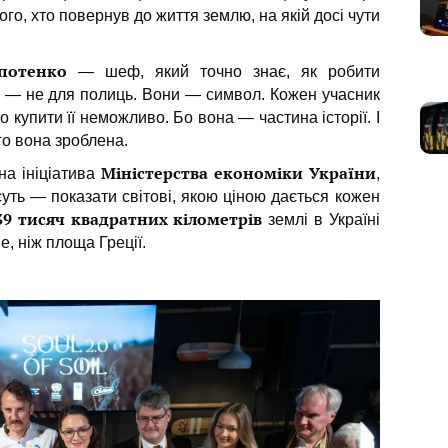
ого, хто повернув до життя землю, на якій досі чути
потенко
— шеф, який точно знає, як робити
и — не для полиць. Вони — символ. Кожен учасник
 купити її неможливо. Бо вона — частина історії. І
ого вона зроблена.
Міністерства економіки України
а ініціатива
,
суть — показати світові, якою ціною дається кожен
39 тисяч квадратних кілометрів
землі в Україні
, ніж площа Греції.