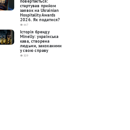
повертається:
cтартував прийом
заявок на Ukrainian
Hospitality Awards
2026. Як податися?
447
Історія бренду
Minelly: українська
кава, створена
людьми, закоханими
у свою справу
309