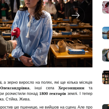
і
, а зерно виросло на полях, які ще кілька місяців
Олександрівка
Херсонщини
, інші села
та
1800 гектарів
ри розчистили понад
землі. І тепер
ка. Стійка. Жива.
виростив цю пшеницю, не вийшов на сцену. Але про