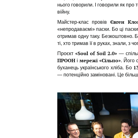
нього говорили. І говорили як про т
війну.
Євген Кло
Майстер-клас провів
«непродаваємі» паски. Бо ці паск
отримав одну таку. Безкоштовно. Бо
ті, хто тримав її в руках, знали, з ч
«Soul of Soil 2.0»
Проєкт
— спільн
ПРООН
мережі «Сільпо»
і
. Його 
1
буханець українського хліба. Бо
— потенційно заміновані. Це більше