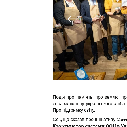
Подія про памʼять, про землю, п
справжню ціну українського хліба
Про підтримку світу.
Маті
Ось, що сказав про ініціативу
Координатор системи ООН в Укр