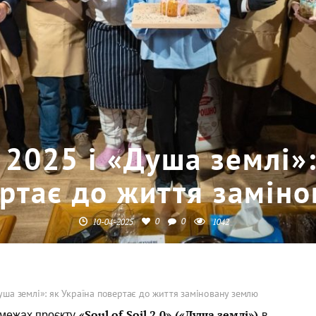
 2025 і «Душа землі»:
ртає до життя замін
0
0
10-04-2025
1042
уша землі»: як Україна повертає до життя заміновану землю
«Soul of Soil 2.0» («Душа землі»)
 межах проєкту
в