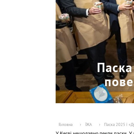
Паска
пове
Головна
›
ЇЖА
›
Паска 2025 і «Д
У Києві нещодавно пекли паски. У