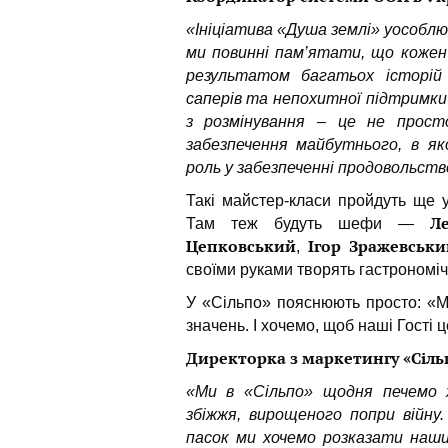
«Ініціатива «Душа землі» уособлює
ми повинні пам’ятати, що кожен 
результатом багатьох історій 
саперів та непохитної підтримки
з розмінування – це не просто
забезпечення майбутнього, в як
роль у забезпеченні продовольств
Такі майстер-класи пройдуть ще
Л
Там теж будуть шефи —
Цепковський
Ігор Зражевськи
,
своїми руками творять гастрономічн
У «Сільпо» пояснюють просто:
«М
значень. І хочемо, щоб наші Гості ц
Директорка з маркетингу «Сіль
«Ми в «Сільпо» щодня печемо х
збіжжя, вирощеного попри війну
пасок ми хочемо розказати наш