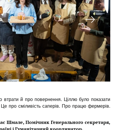
ро втрати й про повернення. Ціллю було показати
. Це про сміливість саперів. Про працю фермерів.
ас Шмале, Помічник Генерального секретаря,
аїні і Гуманітарний координатор.