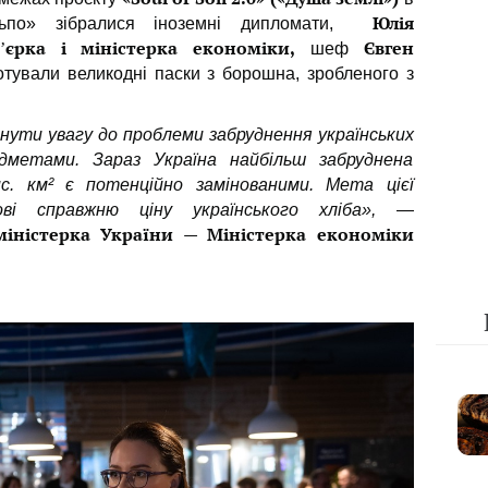
Юлія
ільпо» зібралися іноземні дипломати,
єрка і міністерка економіки,
Євген
шеф
 готували великодні паски з борошна, зробленого з
ути увагу до проблеми забруднення українських
дметами. Зараз Україна найбільш забруднена
. км² є потенційно замінованими. Мета цієї
ові справжню ціну українського хліба»,
—
міністерка України — Міністерка економіки