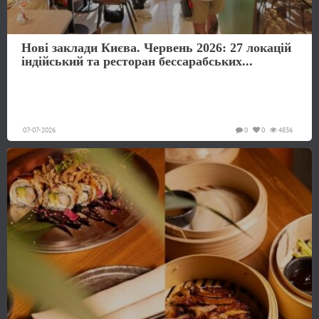
Нові заклади Києва. Червень 2026: 27 локацій
індійський та ресторан бессарабських...
07-07-2026
0
0
4836