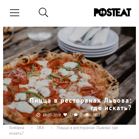
Пицца в ресторанах Львова:
где искать?
1
0
19-03-2019
3803
Головна
›
ЇЖА
›
Пицца в ресторанах Львова: где
искать?