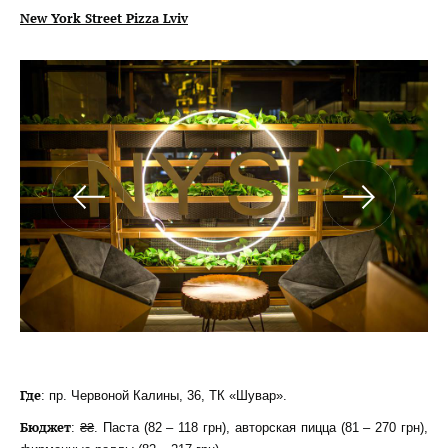
New York Street Pizza Lviv
Где
: пр. Червоной Калины, 36, ТК «Шувар».
Бюджет
: ₴₴. Паста (82 – 118 грн), авторская пицца (81 – 270 грн),