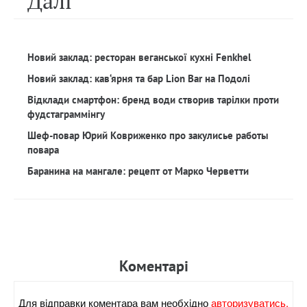
Далi
Новий заклад: ресторан веганської кухні Fenkhel
Новий заклад: кав‘ярня та бар Lion Bar на Подолі
Відклади смартфон: бренд води створив тарілки проти
фудстаграммінгу
Шеф-повар Юрий Ковриженко про закулисье работы
повара
Баранина на мангале: рецепт от Марко Черветти
Коментарi
Для вiдправки коментара вам необхiдно
авторизуватись.