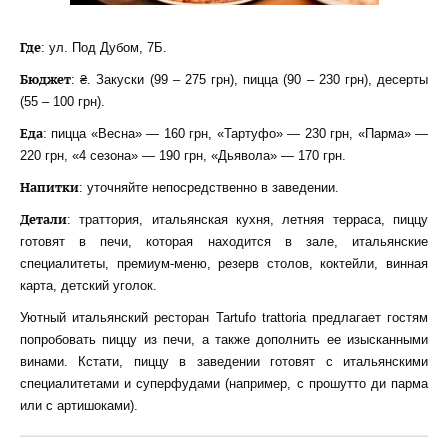
Где
: ул. Под Дубом, 7Б.
Бюджет
: ₴. Закуски (99 – 275 грн), пицца (90 – 230 грн), десерты
(55 – 100 грн).
Еда
: пицца «Весна» — 160 грн, «Тартуфо» — 230 грн, «Парма» —
220 грн, «4 сезона» — 190 грн, «Дьявола» — 170 грн.
Напитки
: уточняйте непосредственно в заведении.
Детали
: траттория, итальянская кухня, летняя терраса, пиццу
готовят в печи, которая находится в зале, итальянские
специалитеты, премиум-меню, резерв столов, коктейли, винная
карта, детский уголок.
Уютный итальянский ресторан Tartufo trattoria предлагает гостям
попробовать пиццу из печи, а также дополнить ее изысканными
винами. Кстати, пиццу в заведении готовят с итальянскими
специалитетами и суперфудами (например, с прошутто ди парма
или с артишоками).