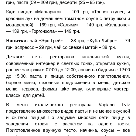
грн), паста (59 – 209 грн), десерты (25 – 85 грн).
пицца: «Маргарита» — 109 грн, «Тонно» (тунец и
Еда:
красный лук на домашнем томатном соусе с петрушкой и
моцареллой) – 169 грн, «Салями» — 149 грн, «Кальцоне»
— 139 грн, «Горгонзола» — 149 грн.
чай «Эрл Грей» — 38 грн, «Куба Либре» — 79
Напитки:
грн, эспрессо – 29 грн, чай со свежей мятой – 38 грн.
сеть ресторанов итальянской кухни,
Детали:
современный интерьер в светлых тонах, открытая кухня,
ранние завтраки с 07:00 до 12:00, ланчи по будням с 12:00
до 15:00, паста и пицца собственного приготовления,
барное меню, сезонные предложения в меню, детское
меню, терраса, формат take away, кулинарные мастер-
классы для детей.
В меню итальянского ресторана Vapiano Lviv
представлено множество видов пасты и не менее вкусной
и сытной пиццы! По задумке мировой сети пиццу в
заведении готовят с расчётом на одного гостя.
Приготовленное вручную тесто, начинка, соусы – все