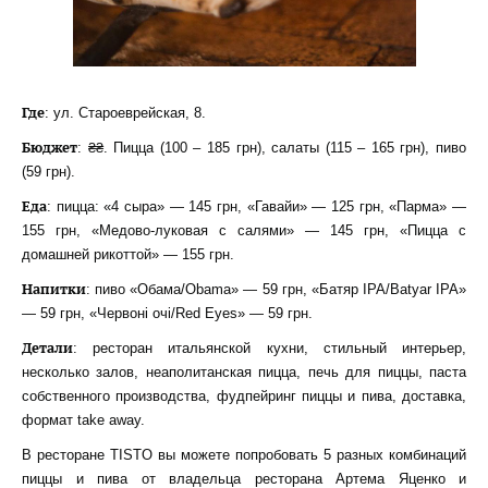
Где
: ул. Староеврейская, 8.
Бюджет
: ₴₴. Пицца (100 – 185 грн), салаты (115 – 165 грн), пиво
(59 грн).
Еда
: пицца: «4 сыра» — 145 грн, «Гавайи» — 125 грн, «Парма» —
155 грн, «Медово-луковая с салями» — 145 грн, «Пицца с
домашней рикоттой» — 155 грн.
Напитки
: пиво «Обама/Obama» — 59 грн, «Батяр IPA/Batyar IPA»
— 59 грн, «Червоні очі/Red Eyes» — 59 грн.
Детали
: ресторан итальянской кухни, стильный интерьер,
несколько залов, неаполитанская пицца, печь для пиццы, паста
собственного производства, фудпейринг пиццы и пива, доставка,
формат take away.
В ресторане TISTO вы можете попробовать 5 разных комбинаций
пиццы и пива от владельца ресторана Артема Яценко и