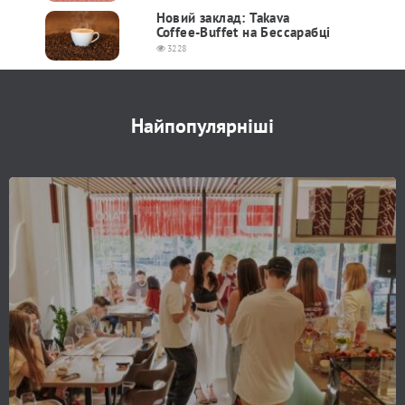
Новий заклад: Takava
Coffee-Buffet на Беcсарабці
3228
Найпопулярніші