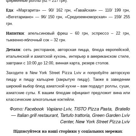
фирменные роллы (82 – 217 грн).
Еда
: «Маргарита» — 90/ 162 грн, «Гавайская» — 110/ 199 грн,
«Вегетариано» — 96/ 150 грн, «Средиземноморская» — 159/ 255
грн.
Напитки
: апельсиновый фреш – 60 грн, эспрессо – 22 грн,
тыквенно-яблочный сок – 32 грн.
Детали
: сеть ресторанов, авторская пицца, блюда европейской,
итальянской и азиатской кухонь, интерьер в американском стиле,
завтраки с 10:00 до 12:00, винная карта, резерв столов.
Заходите в New York Street Pizza Lviv и попробуйте авторскую
пиццу и пиццу кальцоне (закрытую пиццу). Также в заведении
широкий выбор блюд азиатской кухни – вам подадут роллы, суши,
азиатские супы. К вашим блюдам официант предложит вина или
классические алкогольные коктейли.
Фото: Facebook Vapiano Lviv, TISTO Pizza Pasta, Bratello
— Italian grill restaurant, Tartufo trattoria, Green Garden Lviv
Center, New York Street Pizza Lviv
Підписуйтеся на наші сторінки у соціальних мережах
: