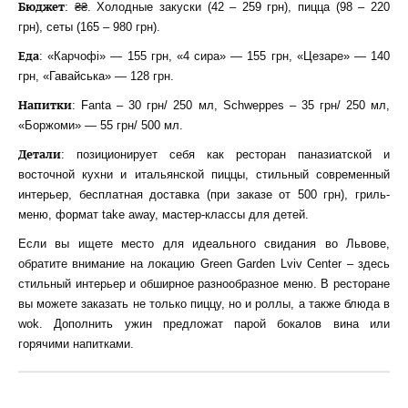
Бюджет
: ₴₴. Холодные закуски (42 – 259 грн), пицца (98 – 220
грн), сеты (165 – 980 грн).
Еда
: «Карчофі» — 155 грн, «4 сира» — 155 грн, «Цезаре» — 140
грн, «Гавайська» — 128 грн.
Напитки
: Fanta – 30 грн/ 250 мл, Schweppes – 35 грн/ 250 мл,
«Боржоми» — 55 грн/ 500 мл.
Детали
: позиционирует себя как ресторан паназиатской и
восточной кухни и итальянской пиццы, стильный современный
интерьер, бесплатная доставка (при заказе от 500 грн), гриль-
меню, формат take away, мастер-классы для детей.
Если вы ищете место для идеального свидания во Львове,
обратите внимание на локацию Green Garden Lviv Center – здесь
стильный интерьер и обширное разнообразное меню. В ресторане
вы можете заказать не только пиццу, но и роллы, а также блюда в
wok. Дополнить ужин предложат парой бокалов вина или
горячими напитками.